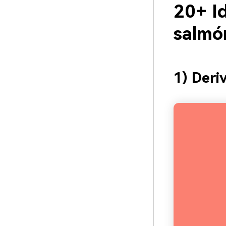
20+ Id
salmó
1) Deri