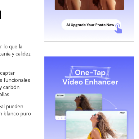
l
 lo que la
anía y calidez
 captar
os funcionales
 y carbón
llas.
eal pueden
n blanco puro