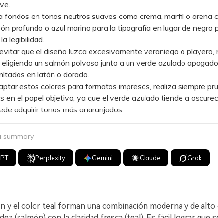
ave.
fondos en tonos neutros suaves como crema, marfil o arena cá
bón profundo o azul marino para la tipografía en lugar de negro 
la legibilidad.
itar que el diseño luzca excesivamente veraniego o playero, r
 eligiendo un salmón polvoso junto a un verde azulado apagado
mitados en latón o dorado.
tar estos colores para formatos impresos, realiza siempre pr
cas en el papel objetivo, ya que el verde azulado tiende a oscurec
ede adquirir tonos más anaranjados.
 a summary
GPT
Perplexity
Gemini
Claude
Grok
ón y el color teal forman una combinación moderna y de alto
lidez (salmón) con la claridad fresca (teal). Es fácil lograr que s