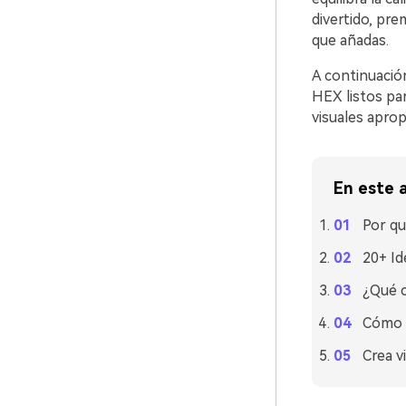
divertido, pr
que añadas.
A continuació
HEX listos par
visuales aprop
En este a
Por qu
20+ Id
¿Qué c
Cómo u
Crea v