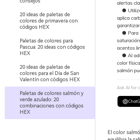
consejos
alertas cl
● Utiliza 
20 ideas de paletas de
aplica car
colores de primavera con
garantizar 
códigos HEX
● Para ev
saturación
Paletas de colores para
Pascua: 20 ideas con códigos
acentos li
HEX
● Al adap
color físi
20 ideas de paletas de
salmón pu
colores para el Día de San
Valentín con códigos HEX
Ask AI for
Paletas de colores salmón y
verde azulado: 20
Chat
combinaciones con códigos
HEX
El color salm
equilibra la ca