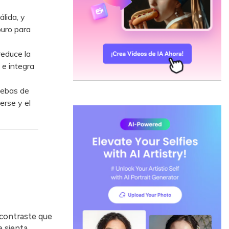
lida, y
puro para
educe la
 e integra
uebas de
erse y el
 contraste que
e sienta