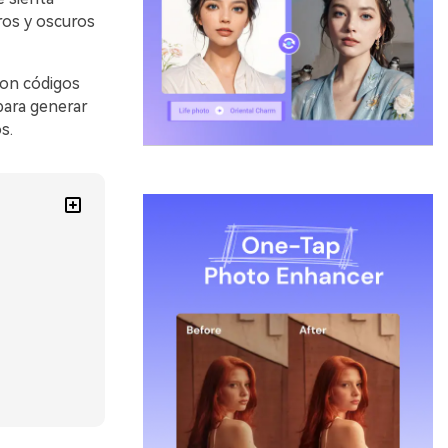
ros y oscuros
con códigos
para generar
s.