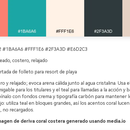
 #1BA6A6 #FFF1E6 #2F3A3D #E6D2C3
eado, costero, relajado
tada de folleto para resort de playa
ro y relajado; evoca arena cálida junto al agua cristalina. Usa 
gable para los titulares y el teal para llamadas a la acción y b
ínalo con fondos crema y tipografía carbón para mantener l
jo: utiliza teal en bloques grandes, así los acentos coral lucen
, no recargados.
magen de deriva coral costera generado usando media.io