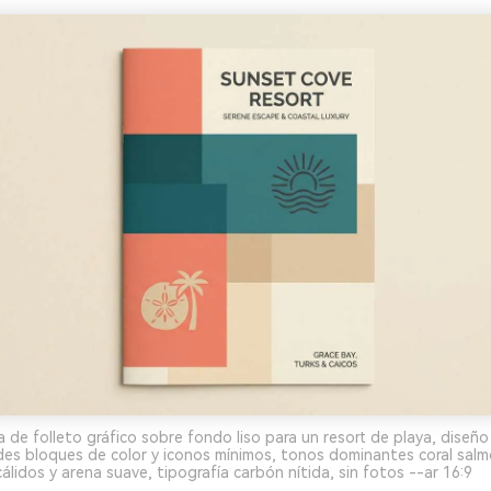
 de folleto gráfico sobre fondo liso para un resort de playa, diseñ
des bloques de color y iconos mínimos, tonos dominantes coral salm
lidos y arena suave, tipografía carbón nítida, sin fotos --ar 16:9