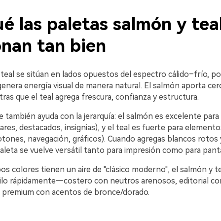
é las paletas salmón y tea
onan tan bien
 teal se sitúan en lados opuestos del espectro cálido–frío, por
nera energía visual de manera natural. El salmón aporta cerc
as que el teal agrega frescura, confianza y estructura.
 también ayuda con la jerarquía: el salmón es excelente para
lares, destacados, insignias), y el teal es fuerte para element
botones, navegación, gráficos). Cuando agregas blancos rotos
aleta se vuelve versátil tanto para impresión como para panta
s colores tienen un aire de "clásico moderno", el salmón y t
tilo rápidamente—costero con neutros arenosos, editorial co
 o premium con acentos de bronce/dorado.