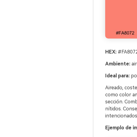
HEX:
#FA8072
Ambiente:
air
Ideal para:
por
Aireado, coste
como color ami
sección. Comb
nítidos. Conse
intencionados
Ejemplo de i