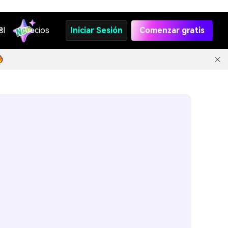
s
PI
Precios
Iniciar Sesión
Comenzar gratis