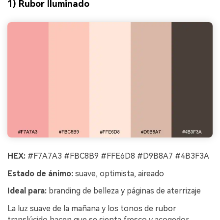
1) Rubor Iluminado
HEX:
#F7A7A3 #FBC8B9 #FFE6D8 #D9B8A7 #4B3F3A
Estado de ánimo:
suave, optimista, aireado
Ideal para:
branding de belleza y páginas de aterrizaje
La luz suave de la mañana y los tonos de rubor
translúcido hacen que se sienta fresco y acogedor.