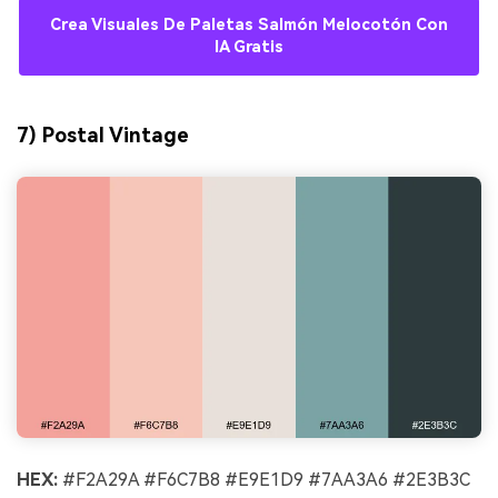
Crea Visuales De Paletas Salmón Melocotón Con
IA Gratis
7) Postal Vintage
HEX:
#F2A29A #F6C7B8 #E9E1D9 #7AA3A6 #2E3B3C