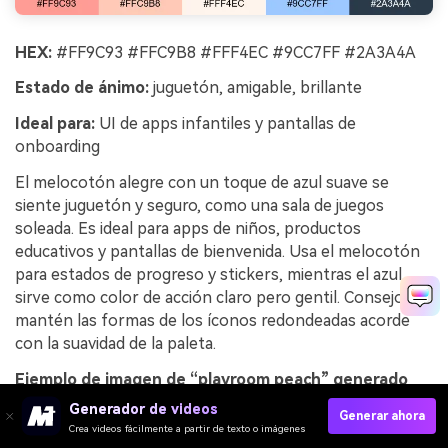
HEX:
#FF9C93 #FFC9B8 #FFF4EC #9CC7FF #2A3A4A
Estado de ánimo:
juguetón, amigable, brillante
Ideal para:
UI de apps infantiles y pantallas de
onboarding
El melocotón alegre con un toque de azul suave se
siente juguetón y seguro, como una sala de juegos
soleada. Es ideal para apps de niños, productos
educativos y pantallas de bienvenida. Usa el melocotón
para estados de progreso y stickers, mientras el azul
sirve como color de acción claro pero gentil. Consejo:
mantén las formas de los íconos redondeadas acorde
con la suavidad de la paleta.
Ejemplo de imagen de “playroom peach” generado
usando media.io
Generador de videos
Generar ahora
Crea videos fácilmente a partir de texto o imágenes