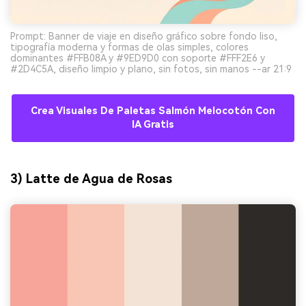
Prompt: Banner de viaje en diseño gráfico sobre fondo liso,
tipografía moderna y formas de olas simples, colores
dominantes #FFB08A y #9ED9D0 con soporte #FFF2E6 y
#2D4C5A, diseño limpio y plano, sin fotos, sin manos --ar 21:9
Crea Visuales De Paletas Salmón Melocotón Con
IA Gratis
3) Latte de Agua de Rosas