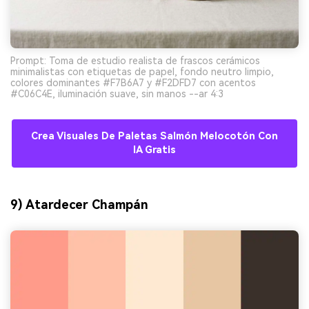
Prompt: Toma de estudio realista de frascos cerámicos
minimalistas con etiquetas de papel, fondo neutro limpio,
colores dominantes #F7B6A7 y #F2DFD7 con acentos
#C06C4E, iluminación suave, sin manos --ar 4:3
Crea Visuales De Paletas Salmón Melocotón Con
IA Gratis
9) Atardecer Champán