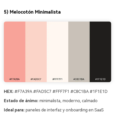
5) Melocotón Minimalista
HEX:
#F7A39A #FAD5C7 #FFF7F1 #C8C1BA #1F1E1D
Estado de ánimo:
minimalista, moderno, calmado
Ideal para:
paneles de interfaz y onboarding en SaaS