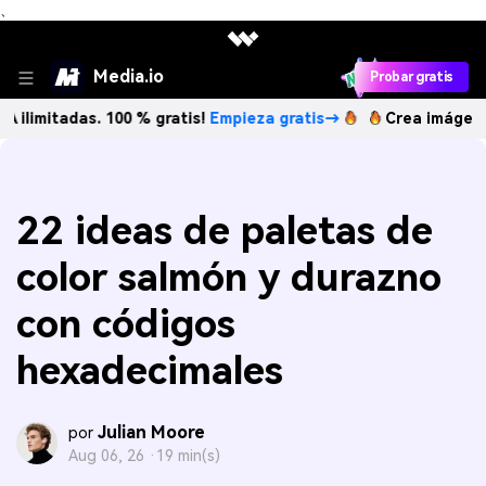
、
Media.io
Probar gratis
das. 100 % gratis!
Empieza gratis→
Crea imágenes IA ilimi
22 ideas de paletas de
color salmón y durazno
con códigos
hexadecimales
Julian Moore
por
Aug 06, 26 ·
19 min(s)