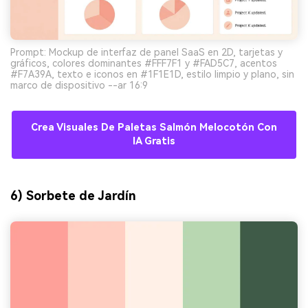
Prompt: Mockup de interfaz de panel SaaS en 2D, tarjetas y
gráficos, colores dominantes #FFF7F1 y #FAD5C7, acentos
#F7A39A, texto e iconos en #1F1E1D, estilo limpio y plano, sin
marco de dispositivo --ar 16:9
Crea Visuales De Paletas Salmón Melocotón Con
IA Gratis
6) Sorbete de Jardín