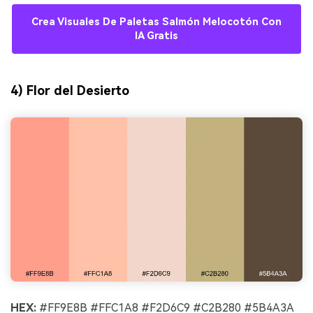
Crea Visuales De Paletas Salmón Melocotón Con
IA Gratis
4) Flor del Desierto
HEX:
#FF9E8B #FFC1A8 #F2D6C9 #C2B280 #5B4A3A