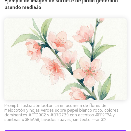
Ejemplo de imagen de sorbete de jardín generado
usando media.io
Prompt: Ilustración botánica en acuarela de flores de
melocotón y hojas verdes sobre papel blanco roto, colores
dominantes #FFD0C2 y #B7D7B0 con acentos #FF9F9A y
sombras #3E5A48, lavados suaves, sin texto --ar 3:2