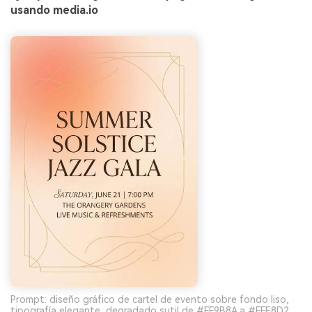
usando media.io
Prompt: diseño gráfico de cartel de evento sobre fondo liso,
tipografía elegante, degradado sutil de #FF9B8A a #FFE8D2,