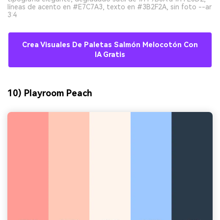
líneas de acento en #E7C7A3, texto en #3B2F2A, sin foto --ar
3:4
Crea Visuales De Paletas Salmón Melocotón Con
IA Gratis
10) Playroom Peach