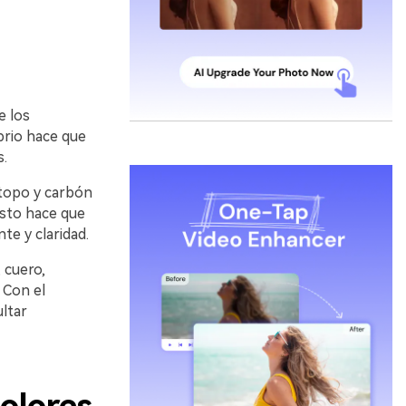
e los
ibrio hace que
s.
topo y carbón
Esto hace que
te y claridad.
, cuero,
 Con el
ltar