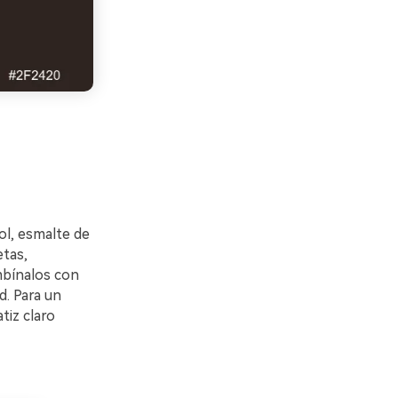
ol, esmalte de
etas,
mbínalos con
d. Para un
tiz claro