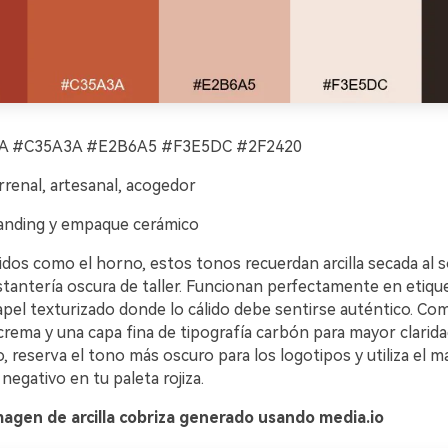
 #C35A3A #E2B6A5 #F3E5DC #2F2420
rrenal, artesanal, acogedor
anding y empaque cerámico
idos como el horno, estos tonos recuerdan arcilla secada al s
stantería oscura de taller. Funcionan perfectamente en etiqu
apel texturizado donde lo cálido debe sentirse auténtico. Co
rema y una capa fina de tipografía carbón para mayor clarida
, reserva el tono más oscuro para los logotipos y utiliza el ma
egativo en tu paleta rojiza.
agen de arcilla cobriza generado usando media.io