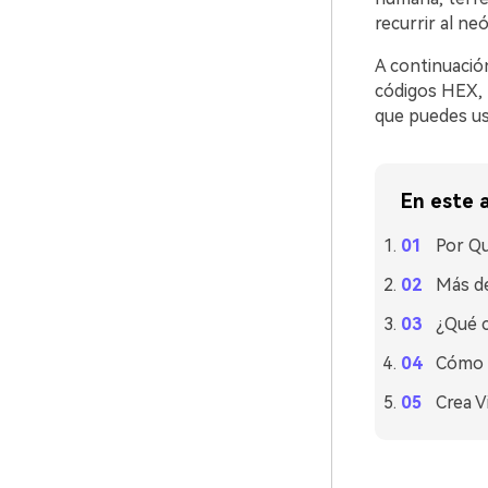
recurrir al ne
A continuación
códigos HEX, 
que puedes us
En este a
Por Qu
Más de
¿Qué c
Cómo U
Crea V