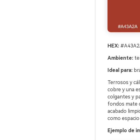
HEX:
#A43A2A
Ambiente:
te
Ideal para:
br
Terrosos y cál
cobre y una e
colgantes y p
fondos mate c
acabado limpio
como espacio n
Ejemplo de im