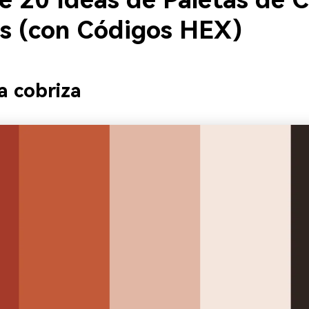
e 20 Ideas de Paletas de C
os (con Códigos HEX)
la cobriza