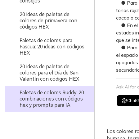
consejos
● Para gar
tonos roji
20 ideas de paletas de
cacao o ca
colores de primavera con
● En el di
códigos HEX
estados in
que se int
Paletas de colores para
Pascua: 20 ideas con códigos
● Para ev
HEX
el espacio
apagados c
20 ideas de paletas de
secundaria
colores para el Día de San
Valentín con códigos HEX
Ask AI for
Paletas de colores Ruddy: 20
combinaciones con códigos
Chat
hex y prompts para IA
Los colores ro
humana, terren