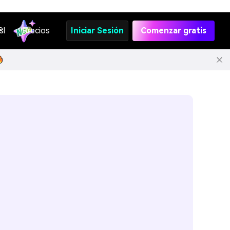
s
PI
Precios
Iniciar Sesión
Comenzar gratis