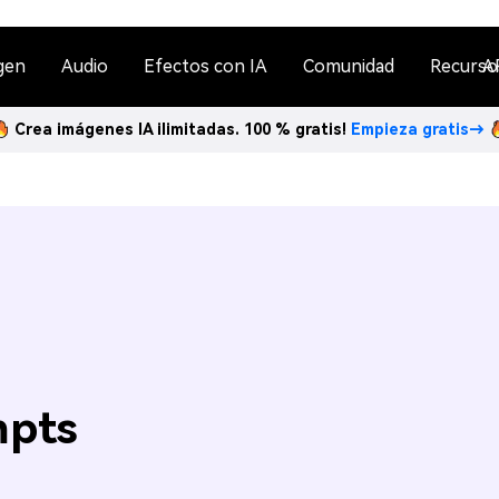
gen
Audio
Efectos con IA
Comunidad
Recurso
A
Crea imágenes IA ilimitadas. 100 % gratis!
Empieza gratis→
n
mpts