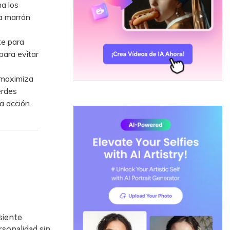
na los
za marrón
te para
para evitar
 maximiza
erdes
a acción
siente
rsonalidad sin