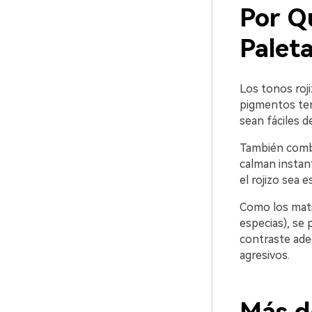
Por Q
Paleta
Los tonos roji
pigmentos terr
sean fáciles d
También combi
calman instant
el rojizo sea
Como los matic
especias), se 
contraste ade
agresivos.