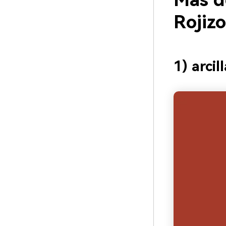
Más d
Rojiz
1) arcil