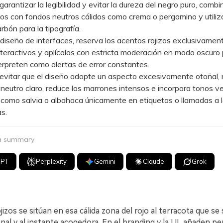
antizar la legibilidad y evitar la dureza del negro puro, combi
zos con fondos neutros cálidos como crema o pergamino y utili
rbón para la tipografía.
seño de interfaces, reserva los acentos rojizos exclusivamen
teractivos y aplícalos con estricta moderación en modo oscuro 
erpreten como alertas de error constantes.
itar que el diseño adopte un aspecto excesivamente otoñal,
 neutro claro, reduce los marrones intensos e incorpora tonos v
omo salvia o albahaca únicamente en etiquetas o llamadas a l
s.
 a summary
GPT
Perplexity
Gemini
Claude
Grok
jizos se sitúan en esa cálida zona del rojo al terracota que se 
al y al instante acogedora. En el branding y la UI, añaden pe