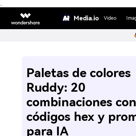
、
Media.io
Video
Ima
Paletas de colores
Ruddy: 20
combinaciones co
códigos hex y pro
para IA