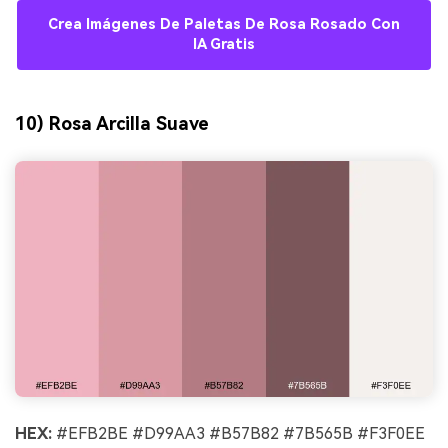
Crea Imágenes De Paletas De Rosa Rosado Con
IA Gratis
10) Rosa Arcilla Suave
HEX:
#EFB2BE #D99AA3 #B57B82 #7B565B #F3F0EE