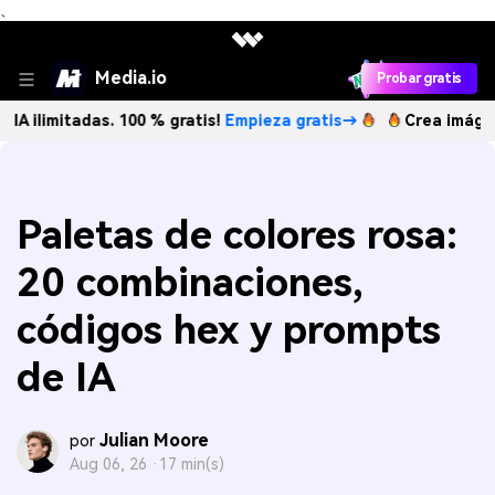
、
Media.io
Probar gratis
tadas. 100 % gratis!
Empieza gratis→
Crea imágenes IA ili
Paletas de colores rosa:
20 combinaciones,
códigos hex y prompts
de IA
Julian Moore
por
Aug 06, 26 ·
17 min(s)