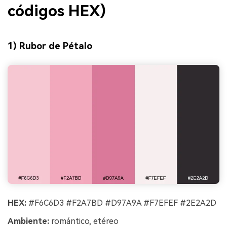
códigos HEX)
1) Rubor de Pétalo
HEX:
#F6C6D3 #F2A7BD #D97A9A #F7EFEF #2E2A2D
Ambiente:
romántico, etéreo