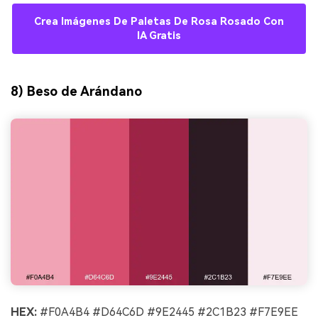
Crea Imágenes De Paletas De Rosa Rosado Con
IA Gratis
8) Beso de Arándano
HEX:
#F0A4B4 #D64C6D #9E2445 #2C1B23 #F7E9EE