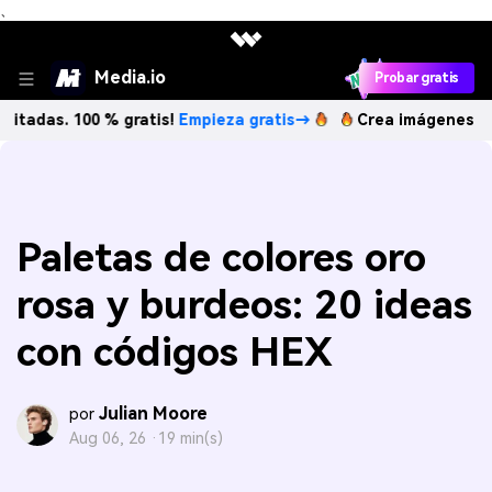
、
Media.io
Probar gratis
 100 % gratis!
Empieza gratis→
Crea imágenes IA ilimitada
Paletas de colores oro
rosa y burdeos: 20 ideas
con códigos HEX
Julian Moore
por
Aug 06, 26 ·
19 min(s)