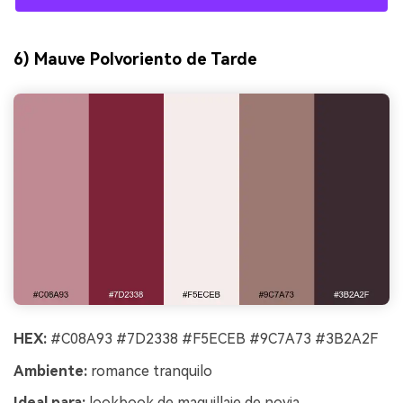
6) Mauve Polvoriento de Tarde
HEX:
#C08A93 #7D2338 #F5ECEB #9C7A73 #3B2A2F
Ambiente:
romance tranquilo
Ideal para:
lookbook de maquillaje de novia