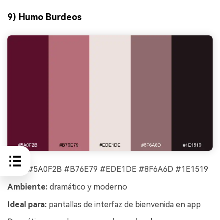
9) Humo Burdeos
HEX:
#5A0F2B #B76E79 #EDE1DE #8F6A6D #1E1519
Ambiente:
dramático y moderno
Ideal para:
pantallas de interfaz de bienvenida en app