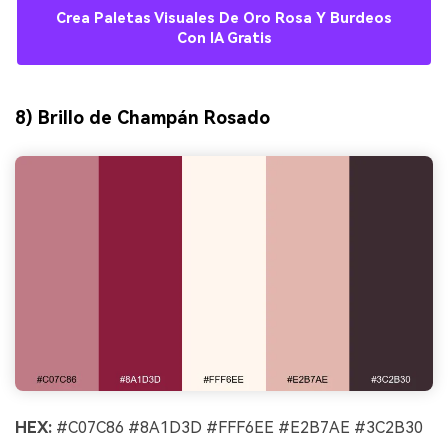
Crea Paletas Visuales De Oro Rosa Y Burdeos
Con IA Gratis
8) Brillo de Champán Rosado
HEX:
#C07C86 #8A1D3D #FFF6EE #E2B7AE #3C2B30