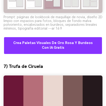
Prompt: páginas de lookbook de maquillaje de novia, diseño 2D
limpio con espacios para fotos, bloques de fondo malva
polvoriento, encabezados en burdeos, separadores lineales
mínimos, tipografía editorial --ar 16:9
Crea Paletas Visuales De Oro Rosa Y Burdeos
Con IA Gratis
7) Trufa de Ciruela