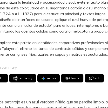
antizar la legibilidad y accesibilidad visual, evite el texto bla
os de este color; utilice en su lugar tonos carbón o azul marino
72A o #111827) para la estructura principal y textos largos.
seño de interfaces de usuario, aplique el azul huevo de petirro
nte como un "color de estado" para enlaces, interruptores o ba
limitando los acentos cálidos como coral o melocotón a proporc
icar esta paleta en identidades corporativas profesionales s
 "playero", elimine los tonos de contraste cálidos y complemén
ente con grises fríos, azules en capas y neutros estructurados.
 a summary
GPT
Perplexity
Gemini
Claude
Grok
de petirrojo es un azul verdoso nítido que se percibe limpio, o
o de los favoritos para marcas e interfaces que buscan frescu