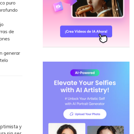
nco puro
 profundo
jo
rras de
iones
in generar
telo
ptimista y
ra sin ser