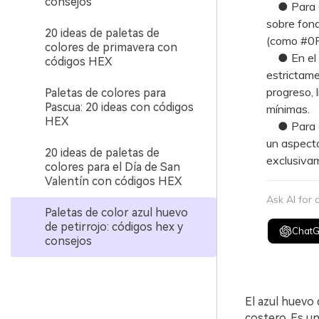
consejos
● Para gar
sobre fond
20 ideas de paletas de
(como #0F1
colores de primavera con
● En el di
códigos HEX
estrictame
progreso, 
Paletas de colores para
Pascua: 20 ideas con códigos
mínimas.
HEX
● Para apl
un aspecto
20 ideas de paletas de
exclusivam
colores para el Día de San
Valentín con códigos HEX
Ask AI for
Paletas de color azul huevo
de petirrojo: códigos hex y
Chat
consejos
El azul huevo 
costero. Es un