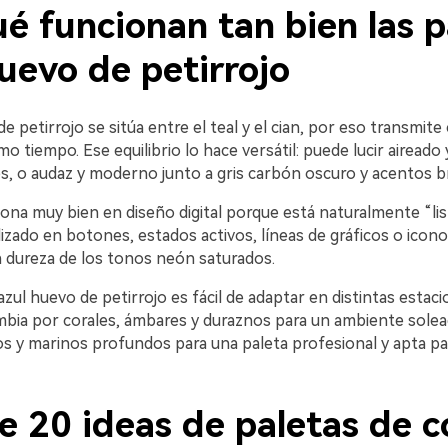
é funcionan tan bien las p
uevo de petirrojo
de petirrojo se sitúa entre el teal y el cian, por eso transmite
mo tiempo. Ese equilibrio lo hace versátil: puede lucir aireado
s, o audaz y moderno junto a gris carbón oscuro y acentos br
ona muy bien en diseño digital porque está naturalmente “lis
lizado en botones, estados activos, líneas de gráficos o iconos
a dureza de los tonos neón saturados.
 azul huevo de petirrojo es fácil de adaptar en distintas estac
ambia por corales, ámbares y duraznos para un ambiente solea
Crea imá
os y marinos profundos para una paleta profesional y apta p
ilimitada
e 20 ideas de paletas de c