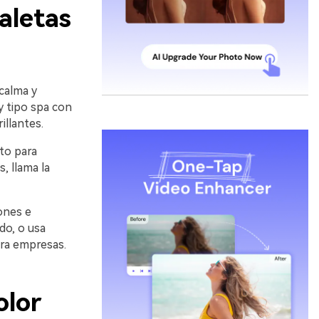
aletas
 calma y
 y tipo spa con
illantes.
to para
, llama la
iones e
do, o usa
genes IA
ara empresas.
s. 100 %
olor