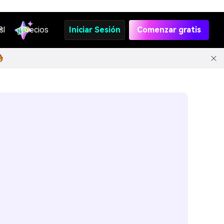
s
PI
Precios
Iniciar Sesión
Comenzar gratis