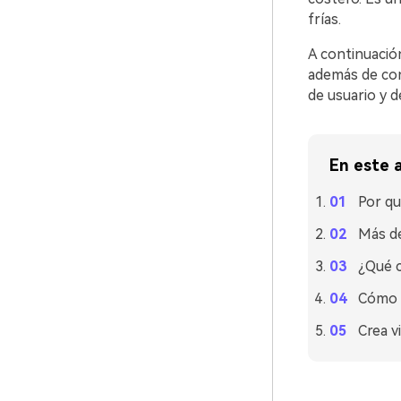
frías.
A continuación
además de cons
de usuario y d
En este a
Por qu
Más de
¿Qué c
Cómo u
Crea v