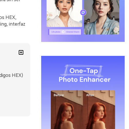
gos HEX,
ng, interfaz
ódigos HEX)