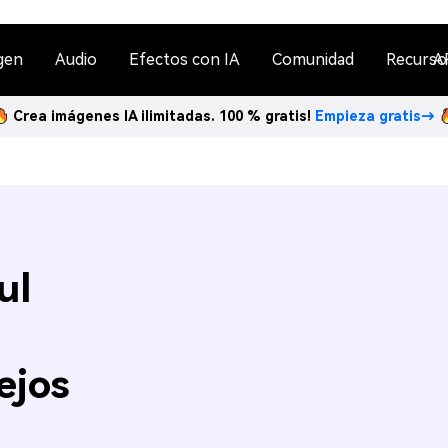
gen
Audio
Efectos con IA
Comunidad
Recurso
A
Crea imágenes IA ilimitadas. 100 % gratis!
Empieza gratis→
ul
:
ejos