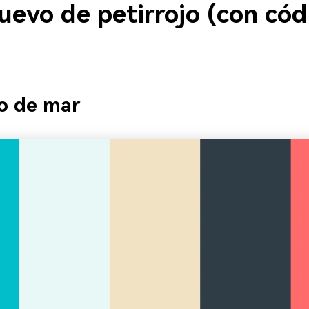
gratis!
uevo de petirrojo (con cód
Empieza Gratis→
io de mar