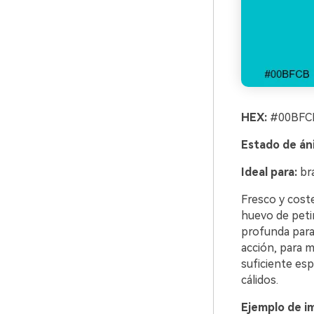
HEX:
#00BFCB
Estado de án
Ideal para:
bra
Fresco y coste
huevo de petir
profunda para 
acción, para m
suficiente esp
cálidos.
Ejemplo de i