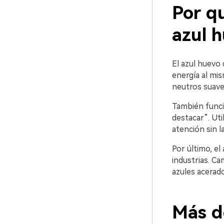
Por qu
azul h
El azul huevo 
energía al mis
neutros suave
También funci
destacar”. Uti
atención sin l
Por último, el
industrias. C
azules acerad
Más d