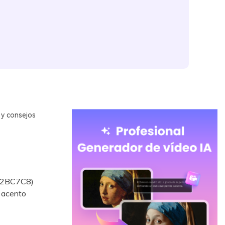
 y consejos
 #2BC7C8)
 acento