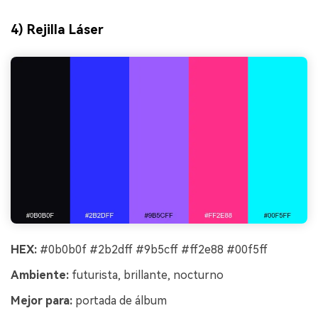
4) Rejilla Láser
HEX:
#0b0b0f #2b2dff #9b5cff #ff2e88 #00f5ff
Ambiente:
futurista, brillante, nocturno
Mejor para:
portada de álbum