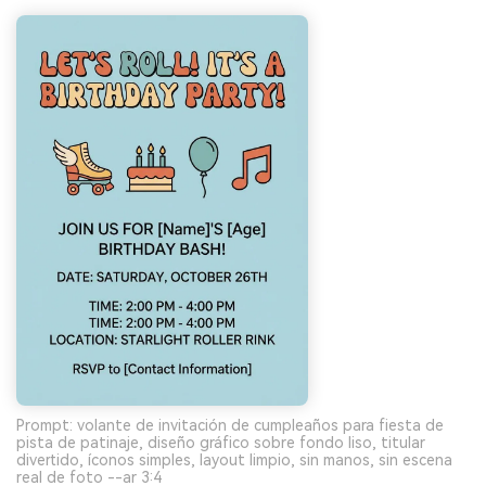
Prompt: volante de invitación de cumpleaños para fiesta de
pista de patinaje, diseño gráfico sobre fondo liso, titular
divertido, íconos simples, layout limpio, sin manos, sin escena
real de foto --ar 3:4