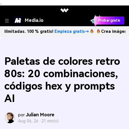
、
Media.io
Probar gratis
as. 100 % gratis!
Empieza gratis→
Crea imágenes IA ilimit
Paletas de colores retro
80s: 20 combinaciones,
códigos hex y prompts
AI
Julian Moore
por
Aug 06, 26 ·
21 min(s)