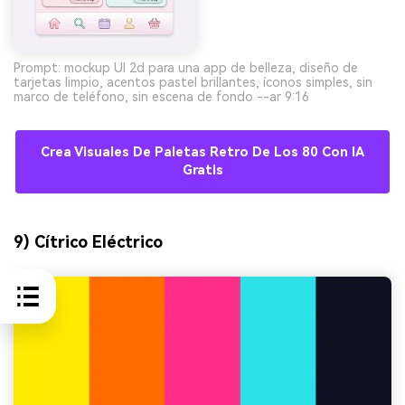
Prompt: mockup UI 2d para una app de belleza, diseño de
tarjetas limpio, acentos pastel brillantes, íconos simples, sin
marco de teléfono, sin escena de fondo --ar 9:16
Crea Visuales De Paletas Retro De Los 80 Con IA
Gratis
9) Cítrico Eléctrico