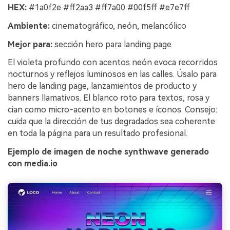
HEX:
#1a0f2e #ff2aa3 #ff7a00 #00f5ff #e7e7ff
Ambiente:
cinematográfico, neón, melancólico
Mejor para:
sección hero para landing page
El violeta profundo con acentos neón evoca recorridos
nocturnos y reflejos luminosos en las calles. Úsalo para
hero de landing page, lanzamientos de producto y
banners llamativos. El blanco roto para textos, rosa y
cian como micro-acento en botones e íconos. Consejo:
cuida que la dirección de tus degradados sea coherente
en toda la página para un resultado profesional.
Ejemplo de imagen de noche synthwave generado
con media.io