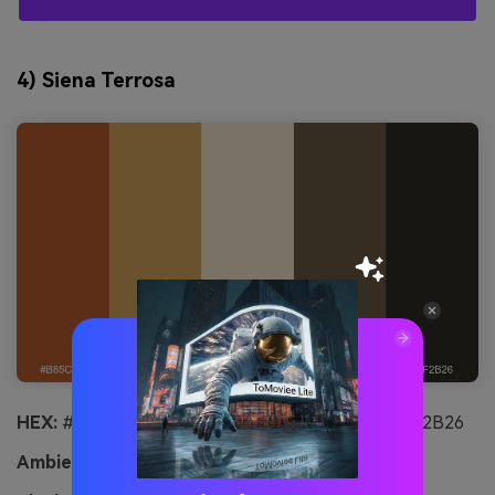
4) Siena Terrosa
HEX:
#B85C2E #D6A35C #F2E3C6 #6B5A43 #2F2B26
Ambiente:
terroso, rústico, soleado