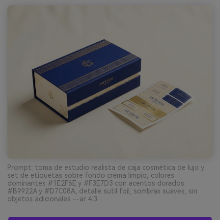
Prompt: toma de estudio realista de caja cosmética de lujo y
set de etiquetas sobre fondo crema limpio, colores
dominantes #1E2F6E y #F3E7D3 con acentos dorados
#B9922A y #D7C08A, detalle sutil foil, sombras suaves, sin
objetos adicionales --ar 4:3