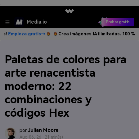
、
Media.io
Probar gratis
ieza gratis→
Crea imágenes IA ilimitadas. 100 % gratis!
E
Paletas de colores para
arte renacentista
moderno: 22
combinaciones y
códigos Hex
Julian Moore
por
Aug 06, 26 ·
21 min(s)