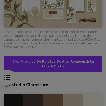
Prompt: ilustración de set de papelería botánica en acuarela
sobre fondo tostado limpio, ramas de olivo y formas de
etiqueta simples, colores dominantes #4E5B3A y #D8C6A3 con
acentos #7B4E2D, textura suave de acuarela, sin elementos
fotográficos --ar 4:3
Crea Visuales De Paletas De Arte Renacentista
Con IA Gratis
9) Estudio Claroscuro