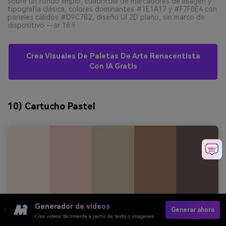
sobre un fondo limpio, cuadrícula de marcadores de imagen y
tipografía clásica, colores dominantes #1E1A17 y #F7F0E4 con
paneles cálidos #D9C7B2, diseño UI 2D plano, sin marco de
dispositivo --ar 16:9
Crea Visuales De Paletas De Arte Renacentista
Con IA Gratis
10) Cartucho Pastel
Generador de videos
Generar ahora
Crea videos fácilmente a partir de texto o imágenes