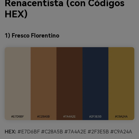
Renacentista (con Códigos
HEX)
1) Fresco Florentino
HEX:
#E7D6BF #C28A5B #7A4A2E #2F3E5B #C9A24A