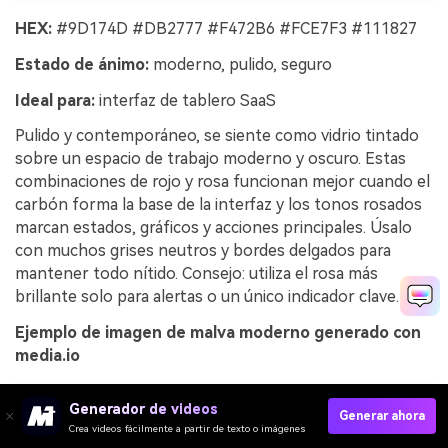
HEX:
#9D174D #DB2777 #F472B6 #FCE7F3 #111827
Estado de ánimo:
moderno, pulido, seguro
Ideal para:
interfaz de tablero SaaS
Pulido y contemporáneo, se siente como vidrio tintado
sobre un espacio de trabajo moderno y oscuro. Estas
combinaciones de rojo y rosa funcionan mejor cuando el
carbón forma la base de la interfaz y los tonos rosados
marcan estados, gráficos y acciones principales. Úsalo
con muchos grises neutros y bordes delgados para
mantener todo nítido. Consejo: utiliza el rosa más
brillante solo para alertas o un único indicador clave.
Ejemplo de imagen de malva moderno generado con
media.io
Generador de videos
Generar ahora
Crea videos fácilmente a partir de texto o imágenes