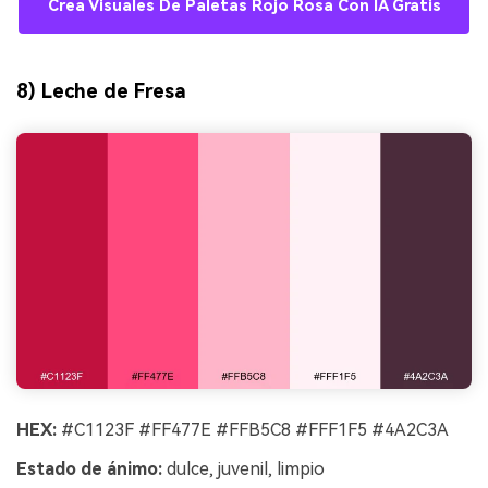
Crea Visuales De Paletas Rojo Rosa Con IA Gratis
8) Leche de Fresa
HEX:
#C1123F #FF477E #FFB5C8 #FFF1F5 #4A2C3A
Estado de ánimo:
dulce, juvenil, limpio