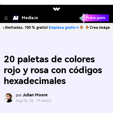
、
Media.io
Probar gratis
das. 100 % gratis!
Empieza gratis→
Crea imágenes IA ilim
20 paletas de colores
rojo y rosa con códigos
hexadecimales
Julian Moore
por
Aug 06, 26 ·
19 min(s)