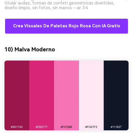
titular audaz, formas de confeti geométricas divertidas,
diseño limpio, sin fotos, sin manos --ar 3:4
Crea Visuales De Paletas Rojo Rosa Con IA Gratis
10) Malva Moderno