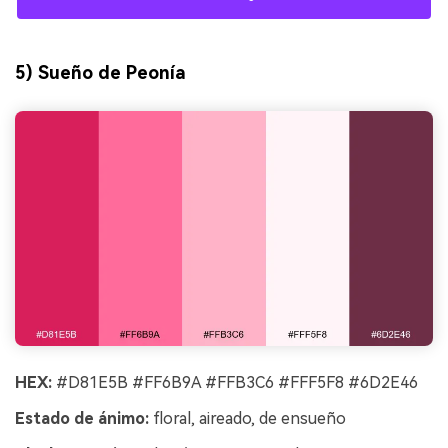
5) Sueño de Peonía
HEX:
#D81E5B #FF6B9A #FFB3C6 #FFF5F8 #6D2E46
Estado de ánimo:
floral, aireado, de ensueño