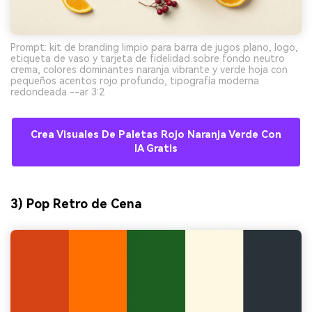
Prompt: kit de branding limpio para barra de jugos plano, logo,
etiqueta de vaso y tarjeta de fidelidad sobre fondo neutro
crema, colores dominantes naranja vibrante y verde hoja con
pequeños acentos rojo profundo, tipografía moderna
redondeada --ar 3:2
Crea Visuales De Paletas Rojo Naranja Verde Con
IA Gratis
3) Pop Retro de Cena