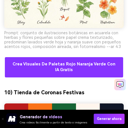
Prompt: conjunto de ilustraciones botánicas en acuarela con
hierbas y flores pequeñas sobre papel crema texturizado,
predominan lavados verde hoja y naranja suave con pequeños
acentos rojos, composición aireada, sin fotorrealismo --ar 4:3
Crea Visuales De Paletas Rojo Naranja Verde Con
IA Gratis
10) Tienda de Coronas Festivas
Generador de videos
Generar ahora
Crea videos fácilmente a partir de texto o imágenes