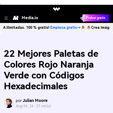
、
Media.io
Probar gratis
das. 100 % gratis!
Empieza gratis→
Crea imágenes IA ilim
22 Mejores Paletas de
Colores Rojo Naranja
Verde con Códigos
Hexadecimales
Julian Moore
por
Aug 06, 26 ·
21 min(s)