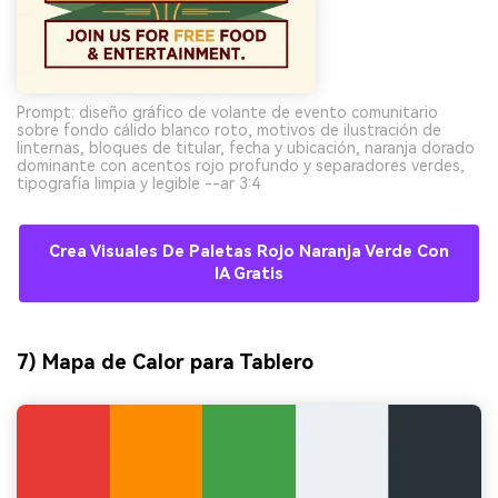
Prompt: diseño gráfico de volante de evento comunitario
sobre fondo cálido blanco roto, motivos de ilustración de
linternas, bloques de titular, fecha y ubicación, naranja dorado
dominante con acentos rojo profundo y separadores verdes,
tipografía limpia y legible --ar 3:4
Crea Visuales De Paletas Rojo Naranja Verde Con
IA Gratis
7) Mapa de Calor para Tablero