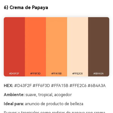
6) Crema de Papaya
HEX:
#D43F2F #FF6F3D #FFA15B #FFE2C6 #6B4A3A
Ambiente:
suave, tropical, acogedor
Ideal para:
anuncio de producto de belleza
Suaves y tropicales como rodajas de papaya con crema