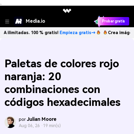
、
Media.io
Probar gratis
adas. 100 % gratis!
Empieza gratis→
Crea imágenes IA ilim
Paletas de colores rojo
naranja: 20
combinaciones con
códigos hexadecimales
Julian Moore
por
Aug 06, 26 ·
19 min(s)