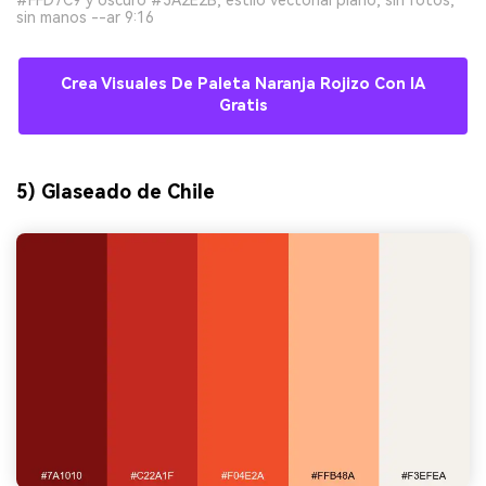
#FFD7C9 y oscuro #3A2E2B, estilo vectorial plano, sin fotos,
sin manos --ar 9:16
Crea Visuales De Paleta Naranja Rojizo Con IA
Gratis
5) Glaseado de Chile