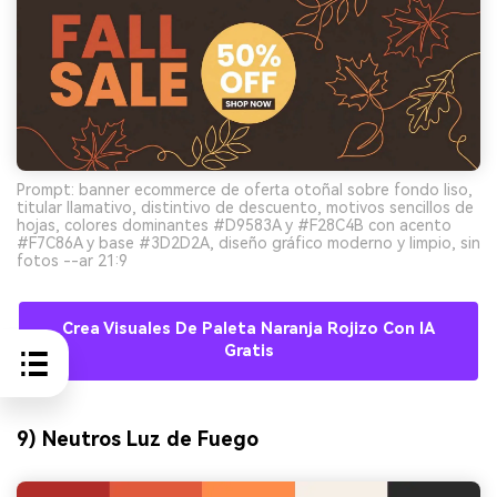
Prompt: banner ecommerce de oferta otoñal sobre fondo liso,
titular llamativo, distintivo de descuento, motivos sencillos de
hojas, colores dominantes #D9583A y #F28C4B con acento
#F7C86A y base #3D2D2A, diseño gráfico moderno y limpio, sin
fotos --ar 21:9
Crea Visuales De Paleta Naranja Rojizo Con IA
Gratis
9) Neutros Luz de Fuego