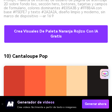
Prompt: Maketa de interfaz de usuario de página de aterrizaje
2D sobre fondo liso, sección hero, botones, tarjetas y campos
de formulario, colores dominantes #E05A3B y #FF8B4A con
base #F5EFE7 y texto #2A2A2A, diseño limpio y moderno, sin
marco de dispositivo --ar 16:9
Crea Visuales De Paleta Naranja Rojizo Con IA
Gratis
10) Cantaloupe Pop
Generador de videos
Generar ahora
Crea videos fácilmente a partir de texto o imágenes