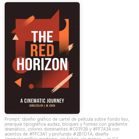
Prompt: diseño gráfico de cartel de película sobre fondo liso,
jerarquía tipográfica audaz, bloques y formas con gradiente
dramático, colores dominantes #C0392B y #FF7A3A con
acentos de #FFC3A1 y profundo #2B1D1A, diseño