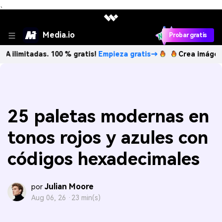
、
Media.io
Probar gratis
adas. 100 % gratis!
Empieza gratis→
Crea imágenes IA ilim
25 paletas modernas en
tonos rojos y azules con
códigos hexadecimales
Julian Moore
por
Aug 06, 26 ·
23 min(s)