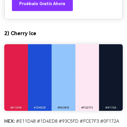
Pruébalo Gratis Ahora
2) Cherry Ice
HEX:
#E11D48 #1D4ED8 #93C5FD #FCE7F3 #0F172A