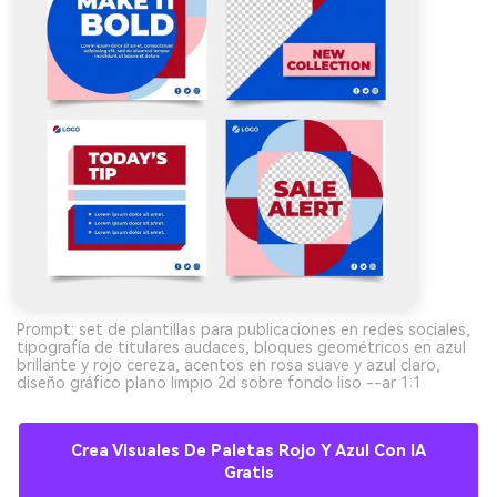
Prompt: set de plantillas para publicaciones en redes sociales,
tipografía de titulares audaces, bloques geométricos en azul
brillante y rojo cereza, acentos en rosa suave y azul claro,
diseño gráfico plano limpio 2d sobre fondo liso --ar 1:1
Crea Visuales De Paletas Rojo Y Azul Con IA
Gratis