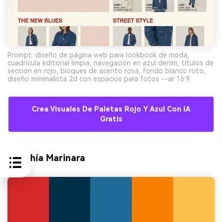
Prompt: diseño de página web para lookbook de moda,
cuadrícula editorial limpia, navegación en azul denim, títulos de
sección en rojo, bloques de acento rosa, fondo blanco roto,
diseño minimalista 2d con espacios para fotos --ar 16:9
Crea Visuales De Paletas Rojo Y Azul Con IA
Gratis
9) Bahía Marinara