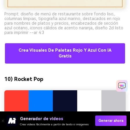
Prompt: diseño de menú de restaurante sobre fondo liso,
columnas limpias, tipografía azul marino, destacados en rojo
para nombres de platos y precios, encabezados de sección
azul océano, iconos cálidos de acento naranja, diseño 2d listo
para imprimir --ar 4:3
Crea Visuales De Paletas Rojo Y Azul Con IA
Gratis
10) Rocket Pop
Generador de videos
Generar ahora
Crea videos fácilmente a partir de texto o imágenes