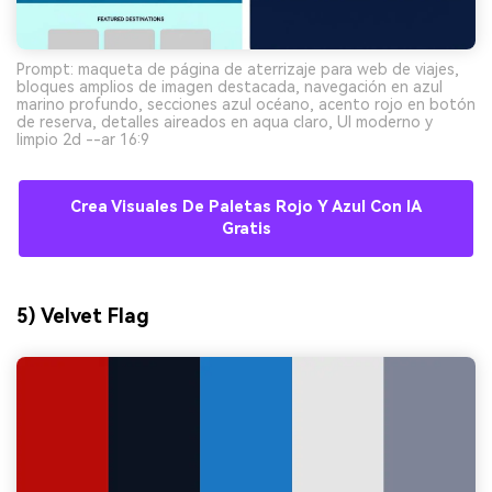
Prompt: maqueta de página de aterrizaje para web de viajes,
bloques amplios de imagen destacada, navegación en azul
marino profundo, secciones azul océano, acento rojo en botón
de reserva, detalles aireados en aqua claro, UI moderno y
limpio 2d --ar 16:9
Crea Visuales De Paletas Rojo Y Azul Con IA
Gratis
5) Velvet Flag