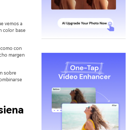
que vemos a
un color base
) como con
ucho margen
en sobre
 combinarse
siena