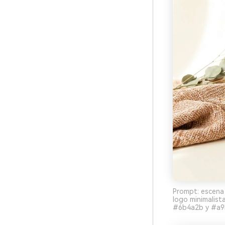
Prompt: escena 
logo minimalis
#6b4a2b y #a9b2