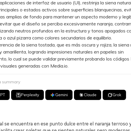
icaciones de interfaz de usuario (UI), restrinja la siena natura
incipales o estados activos sobre superficies blanquecinas, ev
as amplias de fondo para mantener un aspecto moderno y legib
tar que el diseño se perciba excesivamente naranja, contrarr
ilizando neutros profundos en la estructura y tonos apagados 
va o azul pizarra como colores secundarios de equilibrio.
ncia de la siena tostada, que es más oscura y rojiza, la siena 
y amarillenta, logrando impresiones naturales en papeles sin
nto, lo cual se puede validar previamente probando los código
visuales generadas con Media.io.
 a summary
GPT
Perplexity
Gemini
Claude
Grok
al se encuentra en ese punto dulce entre el naranja terroso 
 facilita crear paletas que se sienten naturales pero modernas.