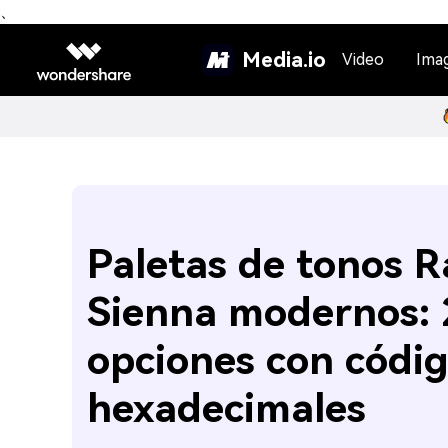
、
Media.io
Video
Ima
Paletas de tonos 
Sienna modernos: 
opciones con códi
hexadecimales