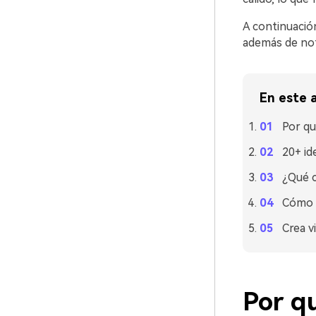
A continuación
además de not
En este a
Por qu
20+ id
¿Qué c
Cómo u
Crea v
Por qu