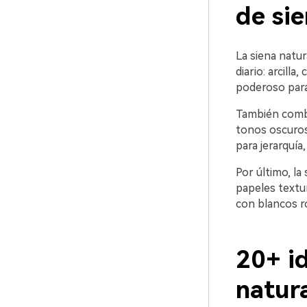
de sie
La siena natur
diario: arcilla
poderoso para 
También combi
tonos oscuros
para jerarquía,
Por último, la
papeles textu
con blancos r
20+ id
natur