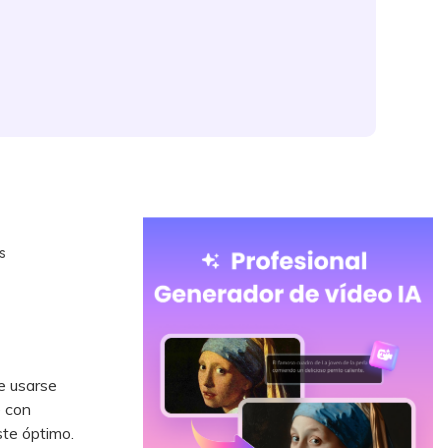
s
e usarse
e con
ste óptimo.