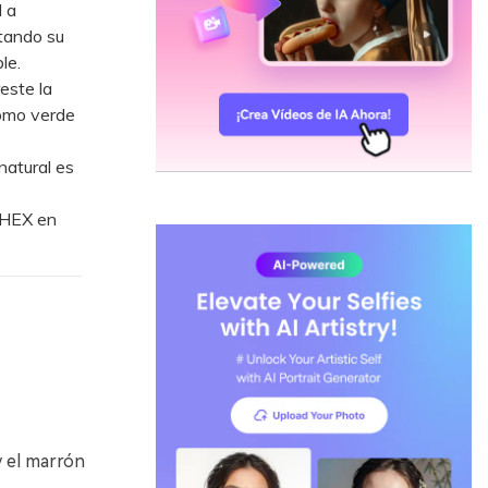
l a
itando su
le.
este la
como verde
natural es
s HEX en
y el marrón