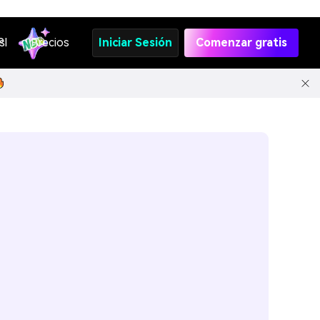
s
PI
Precios
Iniciar Sesión
Comenzar gratis