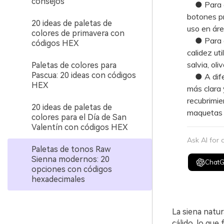
consejos
● Para apl
botones pr
20 ideas de paletas de
uso en áre
colores de primavera con
● Para evi
códigos HEX
calidez ut
salvia, oli
Paletas de colores para
Pascua: 20 ideas con códigos
● A difere
HEX
más clara 
recubrimie
20 ideas de paletas de
maquetas 
colores para el Día de San
Valentín con códigos HEX
Ask AI for
Paletas de tonos Raw
Sienna modernos: 20
Chat
opciones con códigos
hexadecimales
La siena natur
cálido, lo que