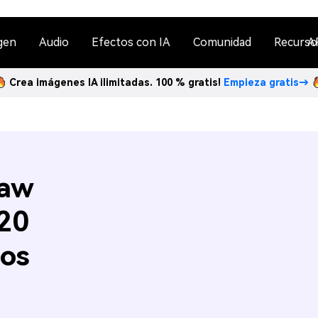
gen
Audio
Efectos con IA
Comunidad
Recurso
A
Crea imágenes IA ilimitadas. 100 % gratis!
Empieza gratis→
Raw
20
gos