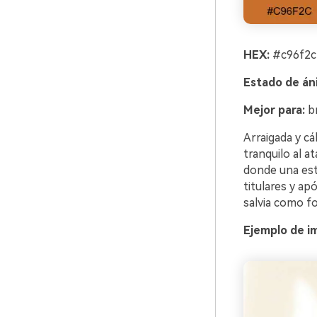
HEX:
#c96f2c
Estado de án
Mejor para:
br
Arraigada y cál
tranquilo al a
donde una esté
titulares y ap
salvia como fo
Ejemplo de i