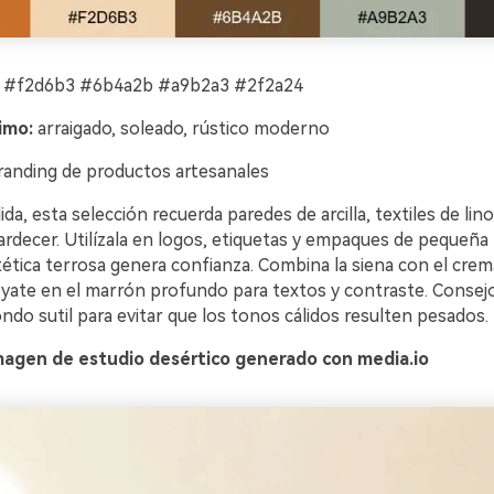
 #f2d6b3 #6b4a2b #a9b2a3 #2f2a24
imo:
arraigado, soleado, rústico moderno
anding de productos artesanales
ida, esta selección recuerda paredes de arcilla, textiles de lin
tardecer. Utilízala en logos, etiquetas y empaques de pequeñ
tica terrosa genera confianza. Combina la siena con el crema
óyate en el marrón profundo para textos y contraste. Consejo:
ndo sutil para evitar que los tonos cálidos resulten pesados.
magen de estudio desértico generado con media.io