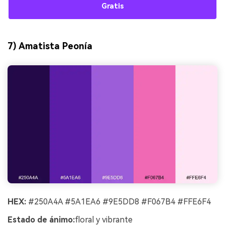
Gratis
7) Amatista Peonía
HEX:
#250A4A #5A1EA6 #9E5DD8 #F067B4 #FFE6F4
Estado de ánimo:
floral y vibrante