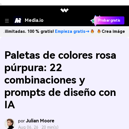
、
Media.io
Probar gratis
das. 100 % gratis!
Empieza gratis→
Crea imágenes IA ilimi
Paletas de colores rosa
púrpura: 22
combinaciones y
prompts de diseño con
IA
Julian Moore
por
Aug 06, 26 ·
20 min(s)