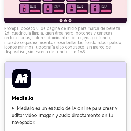
Prompt: boceto ui de página de inicio para marca de belleza
2d, cuadrícula limpia, gran área hero, botones y tarjetas
redondeadas, colores dominantes berenjena profundo,
morado orquídea, acentos rosa brillante, fondo rubor pálido,
iconos mínimos, tipografía alto contraste, sin marco de
dispositivo, sin escena de fondo --ar 16:9
Media.io
Media.io es un estudio de IA online para crear y
editar video, imagen y audio directamente en tu
navegador.