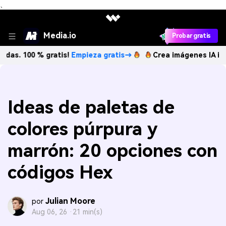
、
Media.io
Probar gratis
 % gratis!
Empieza gratis→
Crea imágenes IA ilimitadas. 
Ideas de paletas de
colores púrpura y
marrón: 20 opciones con
códigos Hex
Julian Moore
por
Aug 06, 26 ·
21 min(s)