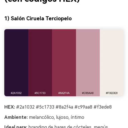
1) Salón Ciruela Terciopelo
HEX:
#2a1032 #5c1733 #8a2f4a #c99aa8 #f3ede8
Ambiente:
melancólico, lujoso, íntimo
Ideal para:
branding de bares de cócteles, menús,