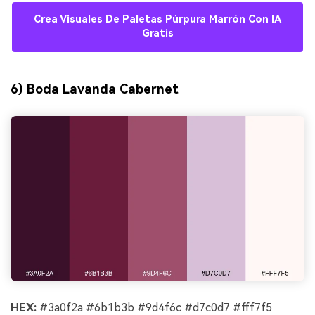
Crea Visuales De Paletas Púrpura Marrón Con IA
Gratis
6) Boda Lavanda Cabernet
HEX:
#3a0f2a #6b1b3b #9d4f6c #d7c0d7 #fff7f5