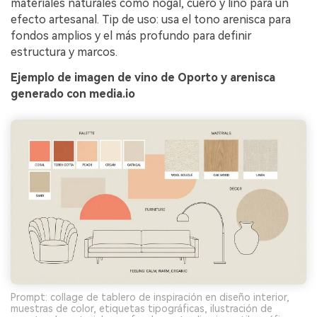
materiales naturales como nogal, cuero y lino para un
Crea imágenes IA
efecto artesanal. Tip de uso: usa el tono arenisca para
ilimitadas. 100 %
fondos amplios y el más profundo para definir
gratis!
estructura y marcos.
Ejemplo de imagen de vino de Oporto y arenisca
Empieza Gratis→
generado con media.io
Prompt: collage de tablero de inspiración en diseño interior,
muestras de color, etiquetas tipográficas, ilustración de