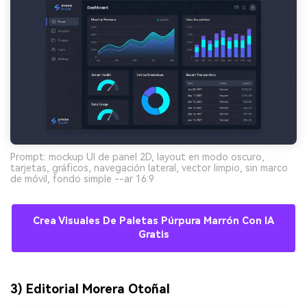
Prompt: mockup UI de panel 2D, layout en modo oscuro,
tarjetas, gráficos, navegación lateral, vector limpio, sin marco
de móvil, fondo simple --ar 16:9
Crea Visuales De Paletas Púrpura Marrón Con IA
Gratis
3) Editorial Morera Otoñal