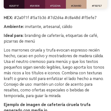
HEX:
#2a0f1f #5a1b36 #7d2d4a #c8a48d #f5efe7
Ambiente:
invitante, artesanal, cálido
Ideal para:
branding de cafetería, etiquetas de café,
pizarras de menú
Los marrones ciruela y trufa evocan espresso recién
hecho, cacao en polvo y mostradores de madera cálida.
Usa el neutro cremoso para menús y que los textos
pequeños sigan siendo legibles, luego aporta los tonos
más ricos a los títulos e iconos. Combina con texturas
kraft o grano sutil para enfatizar el lado hecho a mano.
Consejo de uso: mantén un color de acento para
resaltes, como ofertas especiales o bebidas de
temporada, para guiar la mirada.
Ejemplo de imagen de cafetería ciruela trufa
generado con media.io