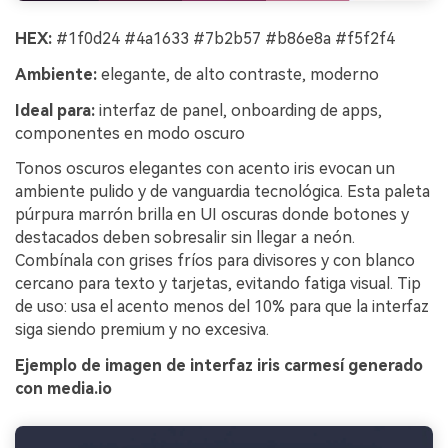
HEX:
#1f0d24 #4a1633 #7b2b57 #b86e8a #f5f2f4
Ambiente:
elegante, de alto contraste, moderno
Ideal para:
interfaz de panel, onboarding de apps,
componentes en modo oscuro
Tonos oscuros elegantes con acento iris evocan un
ambiente pulido y de vanguardia tecnológica. Esta paleta
púrpura marrón brilla en UI oscuras donde botones y
destacados deben sobresalir sin llegar a neón.
Combínala con grises fríos para divisores y con blanco
cercano para texto y tarjetas, evitando fatiga visual. Tip
de uso: usa el acento menos del 10% para que la interfaz
siga siendo premium y no excesiva.
Ejemplo de imagen de interfaz iris carmesí generado
con media.io