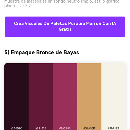
muestra de materiales en fondo neutro limpio, estilo gráfico
plano --ar 3:2
Crea Visuales De Paletas Púrpura Marrón Con IA
Gratis
5) Empaque Bronce de Bayas