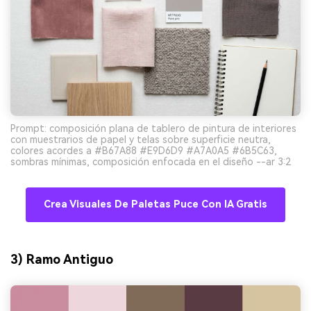
Prompt: composición plana de tablero de pintura de interiores
con muestrarios de papel y telas sobre superficie neutra,
colores acordes a #B67A88 #E9D6D9 #A7A0A5 #6B5C63,
sombras mínimas, composición enfocada en el diseño --ar 3:2
Crea Visuales De Paletas Puce Con IA Gratis
3) Ramo Antiguo