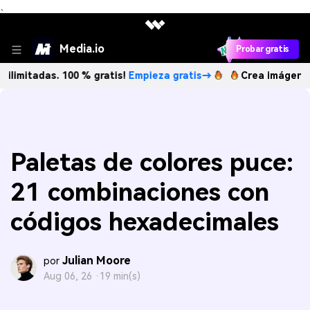
、
Media.io
Probar gratis
as. 100 % gratis!
Empieza gratis→
Crea imágenes IA ilimit
Paletas de colores puce:
21 combinaciones con
códigos hexadecimales
Julian Moore
por
Aug 06, 26 ·
19 min(s)