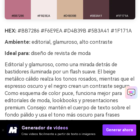
HEX:
#BB7286 #F6E9EA #D4B39B #5B3A41 #1F171A
Ambiente:
editorial, glamuroso, alto contraste
Ideal para:
diseño de revista de moda
Editorial y glamuroso, como una mirada detrás de
bastidores iluminada por un flash suave. El beige
metálico cálido realza los tonos rosados, mientras que el
espresso oscuro y el negro crean un contraste seguro.
Como esquema de color puce, funciona mejor para
editoriales de moda, lookbooks y presentaciones
premium. Consejo: mantén el cuerpo de texto sobre el
fondo pálido y usa el tono más oscuro para frases
destacadas y títulos de sección.
Generador de videos
Generar ahora
Ejemplo de imagen de editorial de cosmética de lujo
Crea videos fácilmente a partir de texto o imágenes