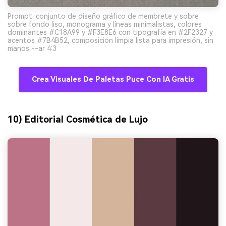
Prompt: conjunto de diseño gráfico de membrete y sobre
sobre fondo liso, monograma y líneas minimalistas, colores
dominantes #C18A99 y #F3E8E6 con tipografía en #2F2327 y
acentos #7B4B52, composición limpia lista para impresión, sin
manos --ar 4:3
Crea Visuales De Paletas Puce Con IA Gratis
10) Editorial Cosmética de Lujo