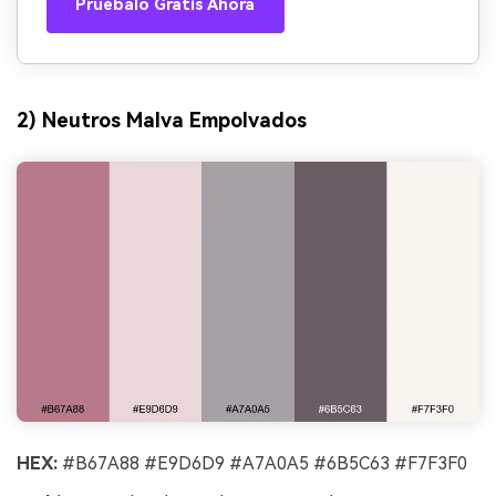
Pruébalo Gratis Ahora
2) Neutros Malva Empolvados
HEX:
#B67A88 #E9D6D9 #A7A0A5 #6B5C63 #F7F3F0