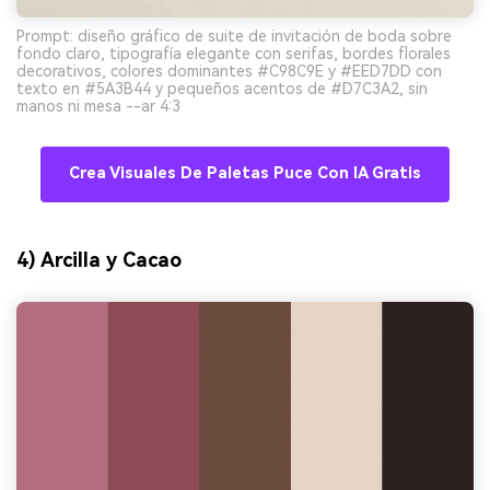
Prompt: diseño gráfico de suite de invitación de boda sobre
fondo claro, tipografía elegante con serifas, bordes florales
decorativos, colores dominantes #C98C9E y #EED7DD con
texto en #5A3B44 y pequeños acentos de #D7C3A2, sin
manos ni mesa --ar 4:3
Crea Visuales De Paletas Puce Con IA Gratis
4) Arcilla y Cacao