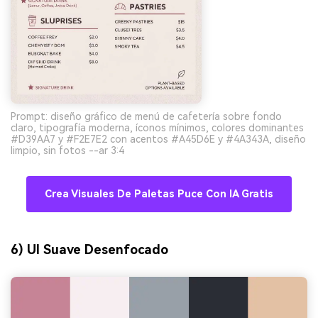
Prompt: diseño gráfico de menú de cafetería sobre fondo
claro, tipografía moderna, íconos mínimos, colores dominantes
#D39AA7 y #F2E7E2 con acentos #A45D6E y #4A343A, diseño
limpio, sin fotos --ar 3:4
Crea Visuales De Paletas Puce Con IA Gratis
6) UI Suave Desenfocado