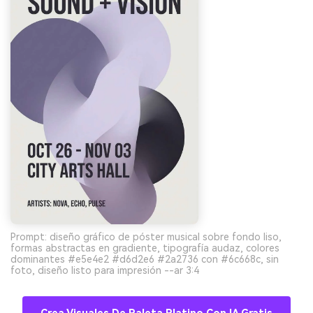
Prompt: diseño gráfico de póster musical sobre fondo liso,
formas abstractas en gradiente, tipografía audaz, colores
dominantes #e5e4e2 #d6d2e6 #2a2736 con #6c668c, sin
foto, diseño listo para impresión --ar 3:4