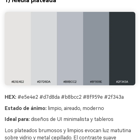
1) Niebla plateada
HEX:
#e5e4e2 #d7d8da #b8bcc2 #8f959e #2f343a
Estado de ánimo:
limpio, aireado, moderno
Ideal para:
diseños de UI minimalista y tableros
Los plateados brumosos y limpios evocan luz matutina
sobre vidrio y metal cepillado. El contraste suave