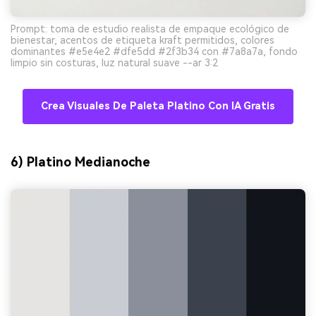
Prompt: toma de estudio realista de empaque ecológico de
bienestar, acentos de etiqueta kraft permitidos, colores
dominantes #e5e4e2 #dfe5dd #2f3b34 con #7a8a7a, fondo
limpio sin costuras, luz natural suave --ar 3:2
Crea Visuales De Paleta Platino Con IA Gratis
6) Platino Medianoche