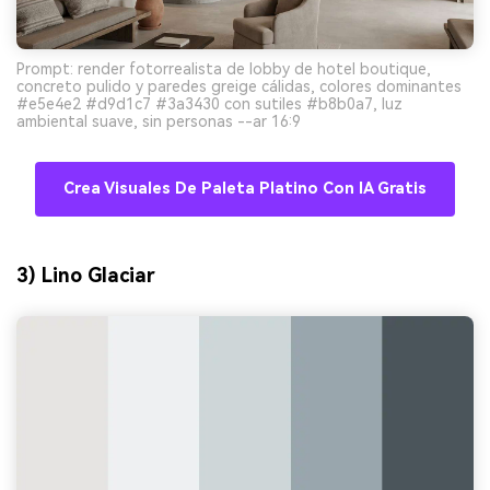
Prompt: render fotorrealista de lobby de hotel boutique,
concreto pulido y paredes greige cálidas, colores dominantes
#e5e4e2 #d9d1c7 #3a3430 con sutiles #b8b0a7, luz
ambiental suave, sin personas --ar 16:9
Crea Visuales De Paleta Platino Con IA Gratis
3) Lino Glaciar