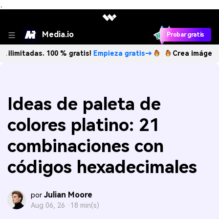
、
Media.io
Probar gratis
das. 100 % gratis!
Empieza gratis→
Crea imágenes IA ilimi
Ideas de paleta de
colores platino: 21
combinaciones con
códigos hexadecimales
Julian Moore
por
Aug 06, 26 ·
18 min(s)