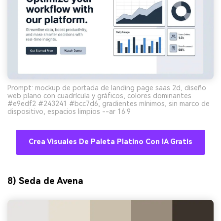
Prompt: mockup de portada de landing page saas 2d, diseño
web plano con cuadrícula y gráficos, colores dominantes
#e9edf2 #243241 #bcc7d6, gradientes mínimos, sin marco de
dispositivo, espacios limpios --ar 16:9
Crea Visuales De Paleta Platino Con IA Gratis
8) Seda de Avena