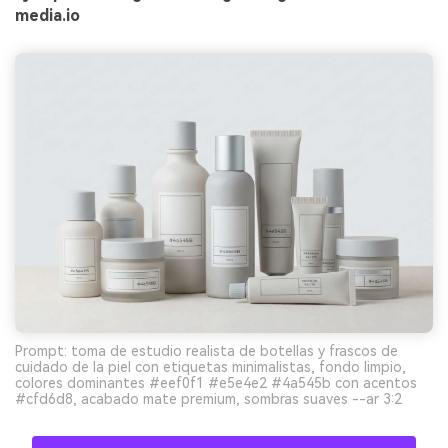
media.io
Prompt: toma de estudio realista de botellas y frascos de
cuidado de la piel con etiquetas minimalistas, fondo limpio,
colores dominantes #eef0f1 #e5e4e2 #4a545b con acentos
#cfd6d8, acabado mate premium, sombras suaves --ar 3:2