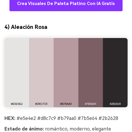
Crea Visuales De Paleta Platino Con IA Gratis
4) Aleación Rosa
HEX:
#e5e4e2 #d8c7c9 #b79aa0 #7b5e64 #2b2628
Estado de ánimo:
romántico, moderno, elegante