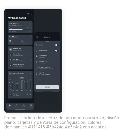
Prompt: mockup de interfaz de app modo oscuro 2d, diseño
plano, tarjetas y pantalla de configuración, colores
dominantes #111418 #3b424d #e5e4e2 con acentos