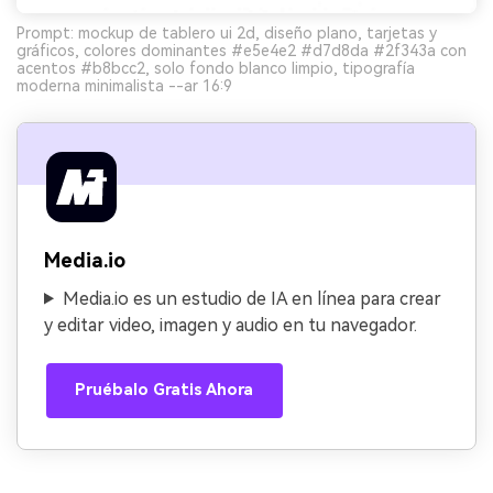
Prompt: mockup de tablero ui 2d, diseño plano, tarjetas y
gráficos, colores dominantes #e5e4e2 #d7d8da #2f343a con
acentos #b8bcc2, solo fondo blanco limpio, tipografía
moderna minimalista --ar 16:9
Media.io
Media.io es un estudio de IA en línea para crear
y editar video, imagen y audio en tu navegador.
Pruébalo Gratis Ahora