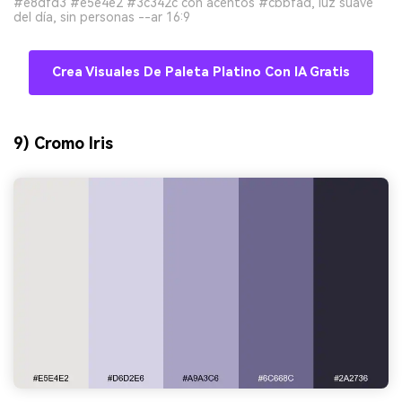
#e8dfd3 #e5e4e2 #3c342c con acentos #cbbfad, luz suave
del día, sin personas --ar 16:9
Crea Visuales De Paleta Platino Con IA Gratis
9) Cromo Iris