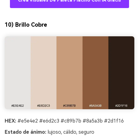
Crea Visuales De Paleta Platino Con IA Gratis
10) Brillo Cobre
HEX:
#e5e4e2 #e6d2c3 #c89b7b #8a5a3b #2d1f16
Estado de ánimo:
lujoso, cálido, seguro