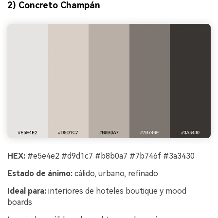
2) Concreto Champán
HEX:
#e5e4e2 #d9d1c7 #b8b0a7 #7b746f #3a3430
Estado de ánimo:
cálido, urbano, refinado
Ideal para:
interiores de hoteles boutique y mood
boards