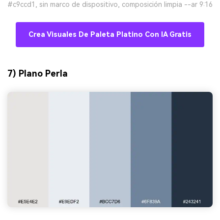
#c9ccd1, sin marco de dispositivo, composición limpia --ar 9:16
Crea Visuales De Paleta Platino Con IA Gratis
7) Plano Perla