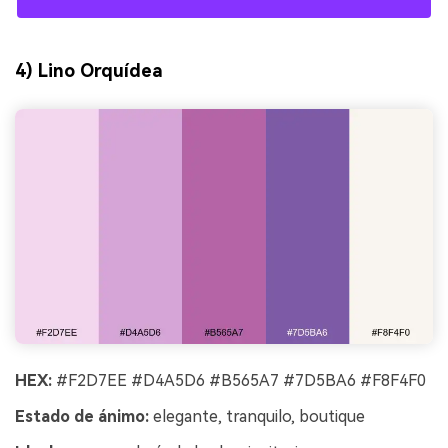
4) Lino Orquídea
HEX:
#F2D7EE #D4A5D6 #B565A7 #7D5BA6 #F8F4F0
Estado de ánimo:
elegante, tranquilo, boutique