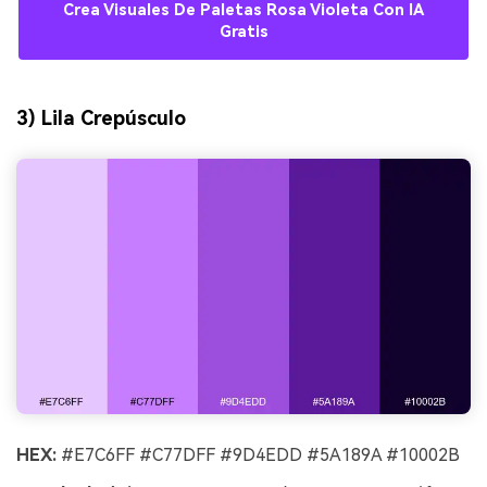
Crea Visuales De Paletas Rosa Violeta Con IA
Gratis
3) Lila Crepúsculo
HEX:
#E7C6FF #C77DFF #9D4EDD #5A189A #10002B