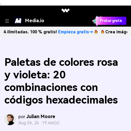
、
Media.io
Probar gratis
tadas. 100 % gratis!
Empieza gratis→
Crea imágenes IA ili
Paletas de colores rosa
y violeta: 20
combinaciones con
códigos hexadecimales
Julian Moore
por
Aug 06, 26 ·
19 min(s)