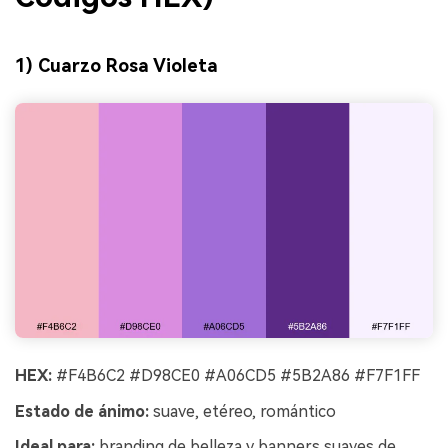
1) Cuarzo Rosa Violeta
HEX:
#F4B6C2 #D98CE0 #A06CD5 #5B2A86 #F7F1FF
Estado de ánimo:
suave, etéreo, romántico
Ideal para:
branding de belleza y banners suaves de