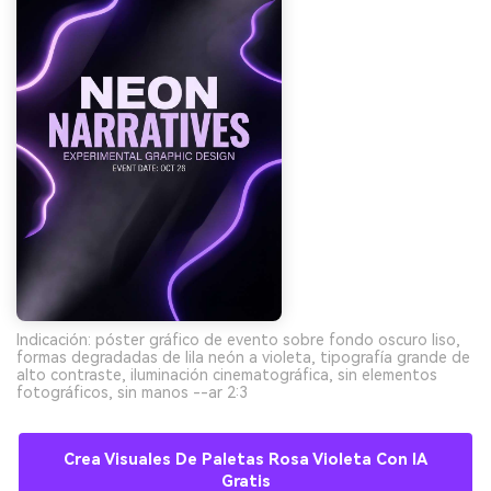
Indicación: póster gráfico de evento sobre fondo oscuro liso,
formas degradadas de lila neón a violeta, tipografía grande de
alto contraste, iluminación cinematográfica, sin elementos
fotográficos, sin manos --ar 2:3
Crea Visuales De Paletas Rosa Violeta Con IA
Gratis