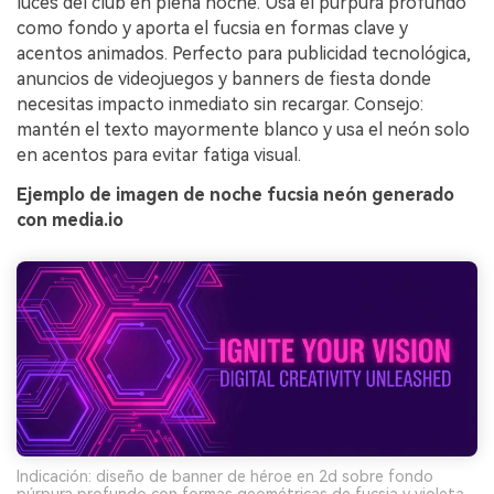
luces del club en plena noche. Usa el púrpura profundo
como fondo y aporta el fucsia en formas clave y
acentos animados. Perfecto para publicidad tecnológica,
anuncios de videojuegos y banners de fiesta donde
necesitas impacto inmediato sin recargar. Consejo:
mantén el texto mayormente blanco y usa el neón solo
en acentos para evitar fatiga visual.
Ejemplo de imagen de noche fucsia neón generado
con media.io
Indicación: diseño de banner de héroe en 2d sobre fondo
púrpura profundo con formas geométricas de fucsia y violeta