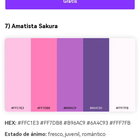
Gratis
7) Amatista Sakura
HEX:
#FFC1E3 #FF7DB8 #B96AC9 #6A4C93 #FFF7FB
Estado de ánimo:
fresco, juvenil, romántico