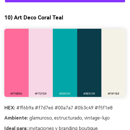
10) Art Deco Coral Teal
HEX:
#ff6b9a #f7d7e6 #00a7a7 #0b3c49 #f5f1e8
Ambiente:
glamuroso, estructurado, vintage-lujo
Ideal para:
invitaciones y branding boutique