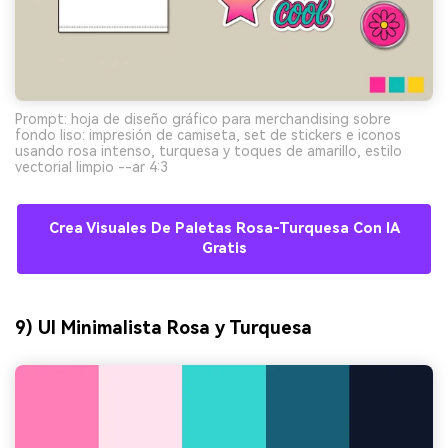
Prompt: hoja de diseño gráfico para merchandising sobre
fondo liso: impresión de camiseta, set de stickers e iconos
usando rosa intenso, turquesa y toques de amarillo, estilo
vectorial limpio --ar 4:3
Crea Visuales De Paletas Rosa-Turquesa Con IA
Gratis
9) UI Minimalista Rosa y Turquesa