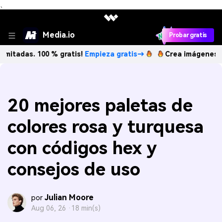
、
Media.io
Probar gratis
. 100 % gratis!
Empieza gratis→
Crea imágenes IA ilimita
20 mejores paletas de
colores rosa y turquesa
con códigos hex y
consejos de uso
Julian Moore
por
Aug 06, 26 ·
18 min(s)