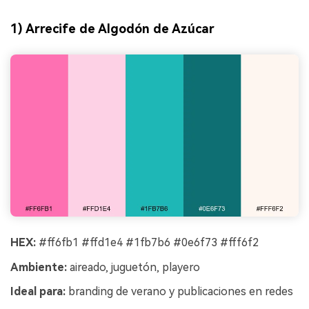
1) Arrecife de Algodón de Azúcar
HEX:
#ff6fb1 #ffd1e4 #1fb7b6 #0e6f73 #fff6f2
Ambiente:
aireado, juguetón, playero
Ideal para:
branding de verano y publicaciones en redes