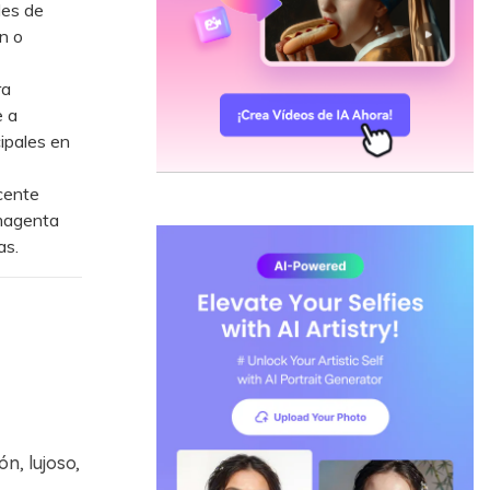
des de
n o
ra
e a
ipales en
cente
 magenta
as.
n, lujoso,