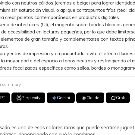
lo con neutros cálidos (cremas o beige) para lograr identida
ium sin saturación visual, o aplique contrapuntos fríos (teal, cia
a crear paletas contemporáneas en productos digitales.
ño de interfaces (UI), el magenta sobre fondos blancos gene
de accesibilidad en lecturas pequeñas, por lo que debe limitars
 elementos de gran tamaño y complementarse con textos princ
ros.
oyectos de impresión y empaquetado, evite el efecto fluores
la mayor parte del espacio a tonos neutros y restringiendo el
a áreas focalizadas específicas como sellos, bordes o monogram
 a summary
GPT
Perplexity
Gemini
Claude
Grok
sado es uno de esos colores raros que puede sentirse juguetó
omántico, dependiendo con qué lo combines.