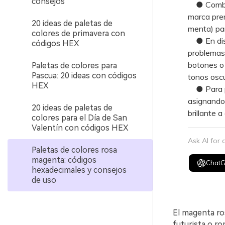
consejos
● Combíne
marca prem
20 ideas de paletas de
menta) par
colores de primavera con
● En dise
códigos HEX
problemas 
botones o
Paletas de colores para
Pascua: 20 ideas con códigos
tonos oscu
HEX
● Para pr
asignando 
20 ideas de paletas de
brillante 
colores para el Día de San
Valentín con códigos HEX
Ask AI for
Paletas de colores rosa
magenta: códigos
Chat
hexadecimales y consejos
de uso
El magenta ro
futurista o r