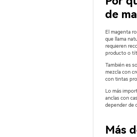
Por qu
de ma
El magenta ros
que llama nat
requieren rec
producto o tí
También es so
mezcla con cr
con tintas pro
Lo más import
anclas con cas
depender de c
Más d