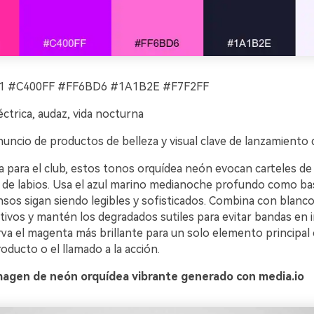
 #C400FF #FF6BD6 #1A1B2E #F7F2FF
éctrica, audaz, vida nocturna
uncio de productos de belleza y visual clave de lanzamiento
sta para el club, estos tonos orquídea neón evocan carteles de
ra de labios. Usa el azul marino medianoche profundo como ba
nsos sigan siendo legibles y sofisticados. Combina con blanco
tivos y mantén los degradados sutiles para evitar bandas en 
rva el magenta más brillante para un solo elemento principal
ducto o el llamado a la acción.
magen de neón orquídea vibrante generado con media.io