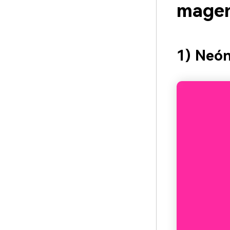
magen
1) Neón