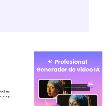
sual en
n o azul