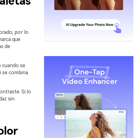
aletas
orado, por lo
marca que
as de
o cuando se
si se combina
ntraste. Si lo
daz sin
olor