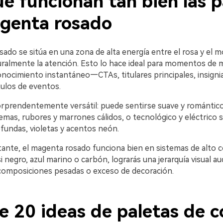
é funcionan tan bien las p
genta rosado
ado se sitúa en una zona de alta energía entre el rosa y el m
uralmente la atención. Esto lo hace ideal para momentos de 
onocimiento instantáneo—CTAs, titulares principales, insigni
tulos de eventos.
rprendentemente versátil: puede sentirse suave y romántic
emas, rubores y marrones cálidos, o tecnológico y eléctrico 
fundas, violetas y acentos neón.
ante, el magenta rosado funciona bien en sistemas de alto co
i negro, azul marino o carbón, lograrás una jerarquía visual au
omposiciones pesadas o exceso de decoración.
e 20 ideas de paletas de c