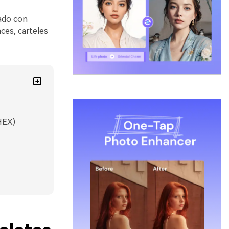
ado con
aces, carteles
HEX)