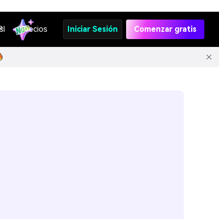
s
PI
Precios
Iniciar Sesión
Comenzar gratis