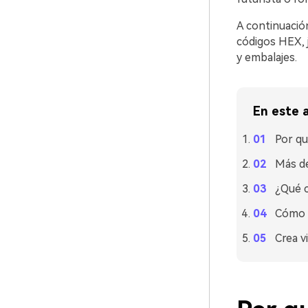
A continuació
códigos HEX, j
y embalajes.
En este a
Por qu
Más de
¿Qué 
Cómo u
Crea v