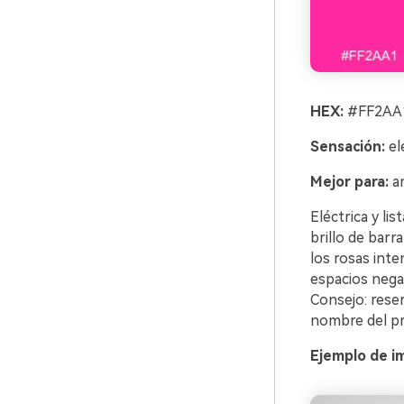
HEX:
#FF2AA1
Sensación:
el
Mejor para:
an
Eléctrica y li
brillo de bar
los rosas inte
espacios nega
Consejo: rese
nombre del pro
Ejemplo de i