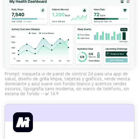
Prompt: maqueta ui de panel de control 2d para una app de
salud, diseño de grilla limpia, tarjetas y gráficos, verde menta
dominante y azul suave con fondo blanco y acentos verdes
oscuros, tipografía sans moderna, sin marco de teléfono, sin
escena de fondo --ar 16:9