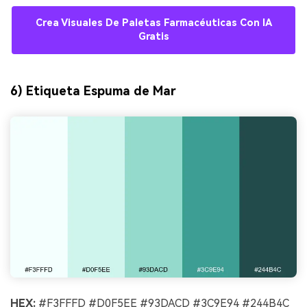
Crea Visuales De Paletas Farmacéuticas Con IA
Gratis
6) Etiqueta Espuma de Mar
HEX:
#F3FFFD #D0F5EE #93DACD #3C9E94 #244B4C