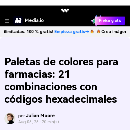
、
Media.io
Probar gratis
das. 100 % gratis!
Empieza gratis→
Crea imágenes IA ilimi
Paletas de colores para
farmacias: 21
combinaciones con
códigos hexadecimales
Julian Moore
por
Aug 06, 26 ·
20 min(s)