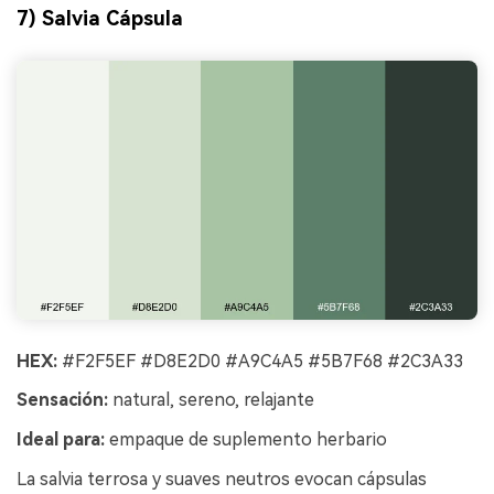
7) Salvia Cápsula
HEX:
#F2F5EF #D8E2D0 #A9C4A5 #5B7F68 #2C3A33
Sensación:
natural, sereno, relajante
Ideal para:
empaque de suplemento herbario
La salvia terrosa y suaves neutros evocan cápsulas