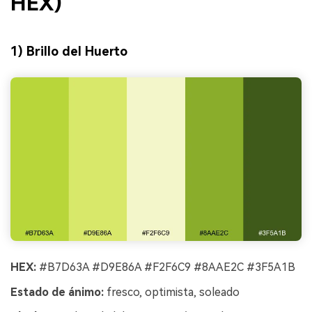
HEX)
1) Brillo del Huerto
HEX:
#B7D63A #D9E86A #F2F6C9 #8AAE2C #3F5A1B
Estado de ánimo:
fresco, optimista, soleado