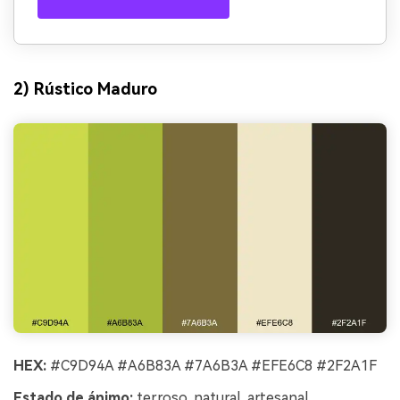
2) Rústico Maduro
HEX:
#C9D94A #A6B83A #7A6B3A #EFE6C8 #2F2A1F
Estado de ánimo:
terroso, natural, artesanal