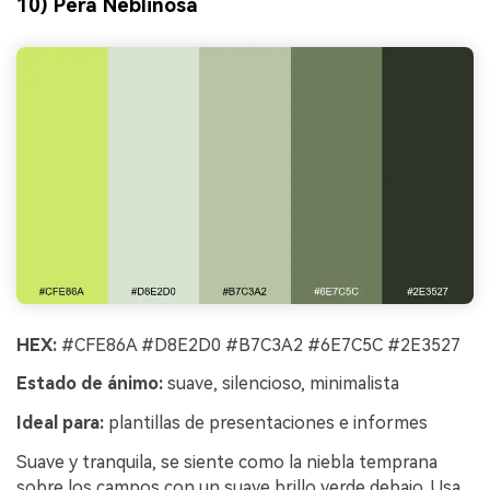
10) Pera Neblinosa
HEX:
#CFE86A #D8E2D0 #B7C3A2 #6E7C5C #2E3527
Estado de ánimo:
suave, silencioso, minimalista
Ideal para:
plantillas de presentaciones e informes
Suave y tranquila, se siente como la niebla temprana
sobre los campos con un suave brillo verde debajo. Usa