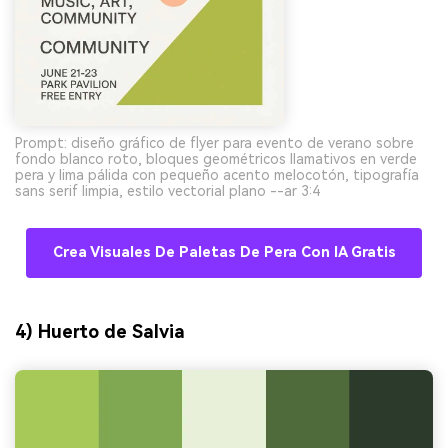
Prompt: diseño gráfico de flyer para evento de verano sobre
fondo blanco roto, bloques geométricos llamativos en verde
pera y lima pálida con pequeño acento melocotón, tipografía
sans serif limpia, estilo vectorial plano --ar 3:4
Crea Visuales De Paletas De Pera Con IA Gratis
4) Huerto de Salvia