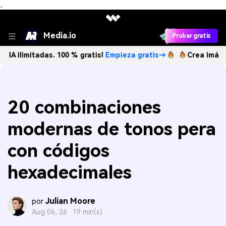
、
Media.io
Probar gratis
itadas. 100 % gratis!
Empieza gratis→
Crea imágenes IA il
20 combinaciones
modernas de tonos pera
con códigos
hexadecimales
Julian Moore
por
Aug 06, 26 ·
19 min(s)