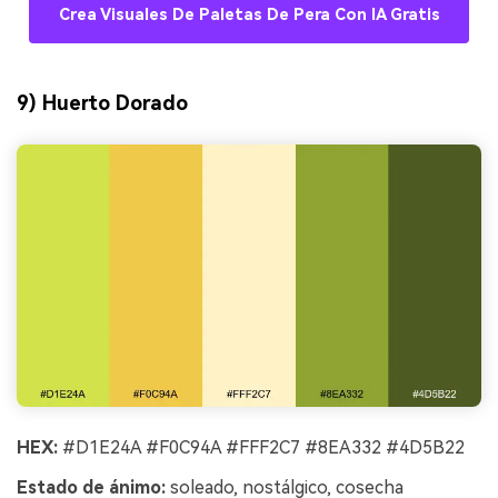
Crea Visuales De Paletas De Pera Con IA Gratis
9) Huerto Dorado
HEX:
#D1E24A #F0C94A #FFF2C7 #8EA332 #4D5B22
Estado de ánimo:
soleado, nostálgico, cosecha