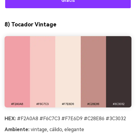
Gratis
8) Tocador Vintage
HEX:
#F2A0A8 #F6C7C3 #F7E6D9 #C28E86 #3C3032
Ambiente:
vintage, cálido, elegante