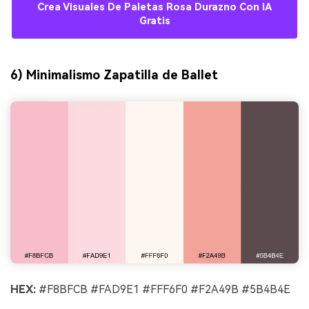
Crea Visuales De Paletas Rosa Durazno Con IA
Gratis
6) Minimalismo Zapatilla de Ballet
HEX:
#F8BFCB #FAD9E1 #FFF6F0 #F2A49B #5B4B4E