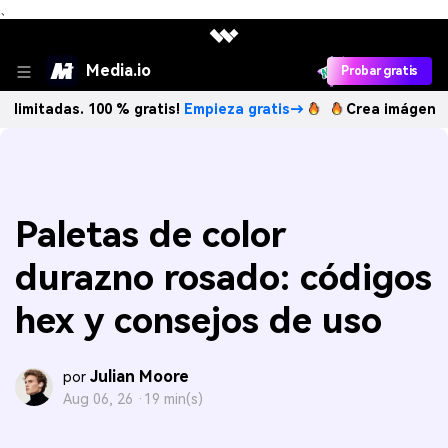
、
Media.io
Probar gratis
s. 100 % gratis!
Empieza gratis→
Crea imágenes IA ilimit
Paletas de color
durazno rosado: códigos
hex y consejos de uso
Julian Moore
por
Aug 06, 26 ·
19 min(s)