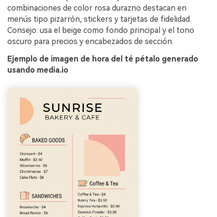
Crea imágenes IA
combinaciones de color rosa durazno destacan en
ilimitadas. 100 %
menús tipo pizarrón, stickers y tarjetas de fidelidad.
Consejo: usa el beige como fondo principal y el tono
gratis!
oscuro para precios y encabezados de sección.
Empieza Gratis→
Ejemplo de imagen de hora del té pétalo generado
usando media.io