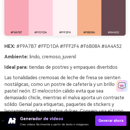
HEX:
#F9A7B7 #FFD1DA #FFF2F4 #F6B08A #6A4A52
Ambiente:
lindo, cremoso, juvenil
Ideal para:
tiendas de postres y empaques divertidos
Las tonalidades cremosas de leche de fresa se sienten
nostálgicas, como un postre de cafetería y un brillo
pastel neón. El melocotón cálido evita que sea
demasiado chicle, mientras el malva aporta un contraste
sólido. Genial para etiquetas, paquetes de stickers y
lanzamientos de productos dulces. Consejo: usa el tono
más claro como campo principal y el más oscuro para
Generador de videos
Generar ahora
códigos de barras y texto de ingredientes para mayor
Crea videos fácilmente a partir de texto o imágenes