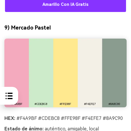
Amarillo Con IA Gratis
9) Mercado Pastel
HEX:
#F4A9BF #CDEBC8 #FFE98F #F4EFE7 #8A9C90
Estado de ánimo:
auténtico, amigable, local