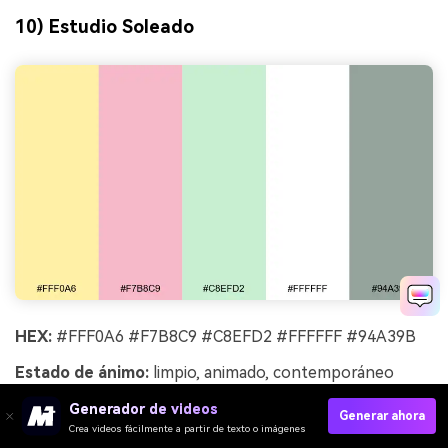
10) Estudio Soleado
HEX:
#FFF0A6 #F7B8C9 #C8EFD2 #FFFFFF #94A39B
Estado de ánimo:
limpio, animado, contemporáneo
Ideal para:
plantillas para redes sociales
Generador de videos
Generar ahora
Crea videos fácilmente a partir de texto o imágenes
Limpio y animado, como una pared de estudio iluminada