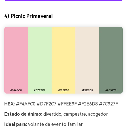
4) Picnic Primaveral
HEX:
#F4AFC0 #D7F2C7 #FFEE9F #F2E6D8 #7C927F
Estado de ánimo:
divertido, campestre, acogedor
Ideal para:
volante de evento familiar