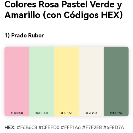
Colores Rosa Pastel Verde y
Amarillo (con Códigos HEX)
1) Prado Rubor
HEX:
#F6B6C8 #CFEFD0 #FFF1A6 #F7F2E8 #6F8D7A