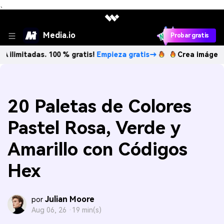
、
Media.io
Probar gratis
das. 100 % gratis!
Empieza gratis→
Crea imágenes IA ilimi
20 Paletas de Colores
Pastel Rosa, Verde y
Amarillo con Códigos
Hex
Julian Moore
por
Aug 06, 26 ·
19 min(s)