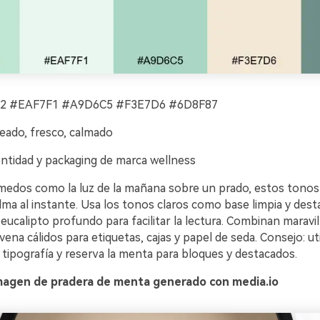
 #EAF7F1 #A9D6C5 #F3E7D6 #6D8F87
eado, fresco, calmado
ntidad y packaging de marca wellness
medos como la luz de la mañana sobre un prado, estos tono
ma al instante. Usa los tonos claros como base limpia y dest
eucalipto profundo para facilitar la lectura. Combinan marav
ena cálidos para etiquetas, cajas y papel de seda. Consejo: uti
 tipografía y reserva la menta para bloques y destacados.
magen de pradera de menta generado con media.io