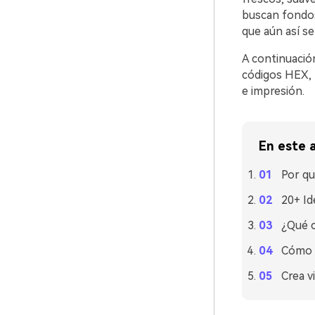
buscan fondos 
que aún así s
A continuación
códigos HEX, 
e impresión.
En este a
Por qu
20+ Id
¿Qué c
Cómo u
Crea v