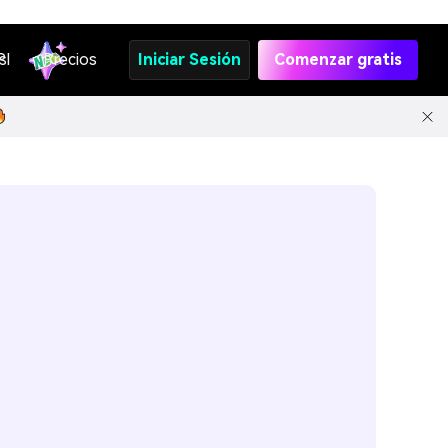
s
PI
Precios
Iniciar Sesión
Comenzar gratis