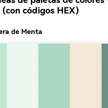
eas de paletas de colores
l (con códigos HEX)
era de Menta