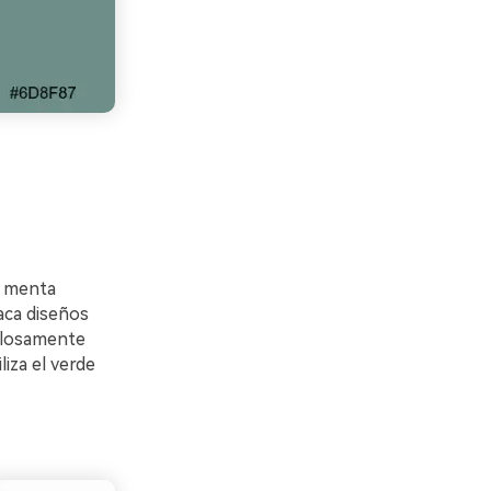
s menta
aca diseños
illosamente
liza el verde