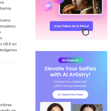
ra
 barras
zarra,
rmularios
.
in
gos HEX en
e imágenes
entirse
cuando se