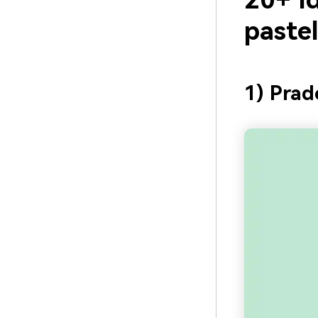
20+ Id
paste
1) Prad