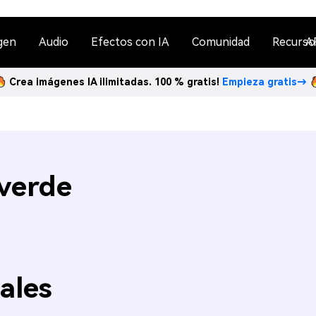
gen
Audio
Efectos con IA
Comunidad
Recurso
A
Crea imágenes IA ilimitadas. 100 % gratis!
Empieza gratis→
 verde
n
ales