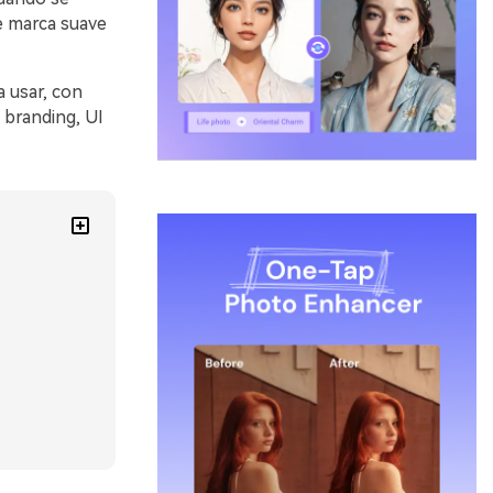
e marca suave
a usar, con
 branding, UI