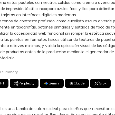
 estos pasteles con neutros cálidos como crema o avena pa
e impresión táctil, o incorpora azules fríos y lilas para delimitar
y tarjetas en interfaces digitales modernas.
onos de contraste profundo, como eucalipto oscuro o verde pi
ente en tipografías, botones primarios y estados de foco de fo
tizar la accesibilidad web funcional sin romper la estética suave
as paletas en formatos físicos utilizando texturas de papel s
nto o relieves mínimos, y valida la aplicación visual de los códi
de productos antes de la producción mediante el generador d
Media.io.
 a summary
GPT
Perplexity
Gemini
Claude
Grok
l es una familia de colores ideal para diseños que necesitan s
s y modernos sin resultar llamativos. Es especialmente útil 