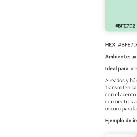
HEX:
#BFE7D2
Ambiente:
air
Ideal para:
ide
Aireados y hú
transmiten cal
con el acento 
con neutros av
oscuro para la
Ejemplo de i