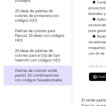
consejos
● Combina
proyectos d
20 ideas de paletas de
laterales 
colores de primavera con
● Aplica t
códigos HEX
exclusivam
para garan
Paletas de colores para
Pascua: 20 ideas con códigos
● Realza l
HEX
recubrimie
maquetas 
20 ideas de paletas de
con IA de 
colores para el Día de San
Valentín con códigos HEX
Ask AI for
Paletas de colores verde
pastel: 20 combinaciones
Chat
con códigos hexadecimales
El verde paste
frescos, suave