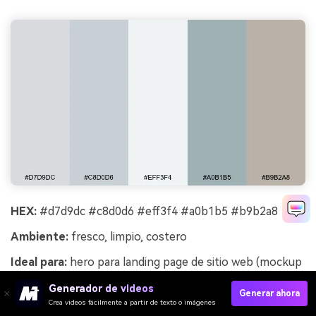
HEX:
#d7d9dc #c8d0d6 #eff3f4 #a0b1b5 #b9b2a8
Ambiente:
fresco, limpio, costero
Ideal para:
hero para landing page de sitio web (mockup
UI 2D)
Generador de videos
Generar ahora
Fresco y limpio, evoca guijarros pálidos y aire salado bajo
Crea videos fácilmente a partir de texto o imágenes