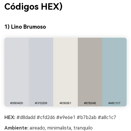
Códigos HEX)
1) Lino Brumoso
HEX:
#d8dadd #cfd2d6 #e9e6e1 #b7b2ab #a8c1c7
Ambiente:
aireado, minimalista, tranquilo