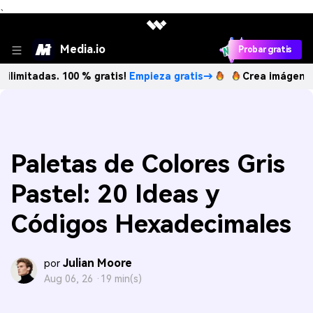
、
Media.io
Probar gratis
as. 100 % gratis!
Empieza gratis→
Crea imágenes IA ilimi
Paletas de Colores Gris
Pastel: 20 Ideas y
Códigos Hexadecimales
Julian Moore
por
Aug 06, 26 ·
19 min(s)