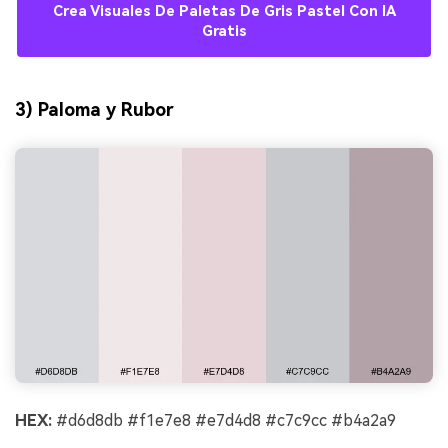
Crea Visuales De Paletas De Gris Pastel Con IA
Gratis
3) Paloma y Rubor
HEX:
#d6d8db #f1e7e8 #e7d4d8 #c7c9cc #b4a2a9