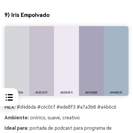
9) Iris Empolvado
HEX:
#d4d6da #c6c0cf #ede8f3 #a7a3b8 #a4b6c6
Ambiente:
onírico, suave, creativo
Ideal para:
portada de podcast para programa de