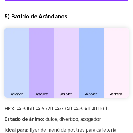
5) Batido de Arándanos
HEX:
#c9dbff #c6b2ff #e7d4ff #a9c4ff #fff0fb
Estado de ánimo:
dulce, divertido, acogedor
Ideal para:
flyer de menú de postres para cafetería