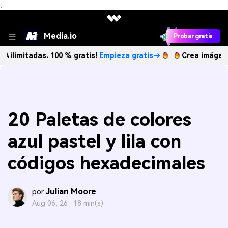
、
Media.io
Probar gratis
adas. 100 % gratis!
Empieza gratis→
Crea imágenes IA ilim
20 Paletas de colores
azul pastel y lila con
códigos hexadecimales
Julian Moore
por
Aug 06, 26 ·
18 min(s)