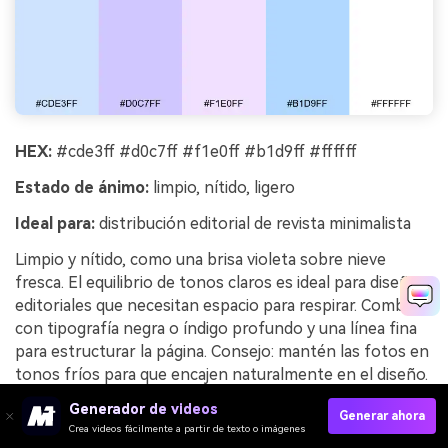
HEX:
#cde3ff #d0c7ff #f1e0ff #b1d9ff #ffffff
Estado de ánimo:
limpio, nítido, ligero
Ideal para:
distribución editorial de revista minimalista
Limpio y nítido, como una brisa violeta sobre nieve
fresca. El equilibrio de tonos claros es ideal para diseños
editoriales que necesitan espacio para respirar. Combina
con tipografía negra o índigo profundo y una línea fina
para estructurar la página. Consejo: mantén las fotos en
tonos fríos para que encajen naturalmente en el diseño.
Generador de videos
Ejemplo de imagen de brisa violeta escarchada
Generar ahora
Crea videos fácilmente a partir de texto o imágenes
generado usando media.io