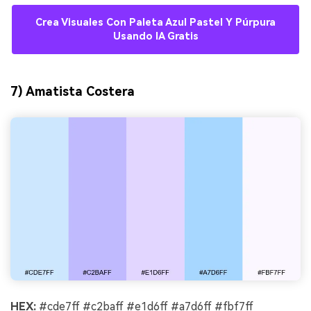
Crea Visuales Con Paleta Azul Pastel Y Púrpura
Usando IA Gratis
7) Amatista Costera
HEX:
#cde7ff #c2baff #e1d6ff #a7d6ff #fbf7ff