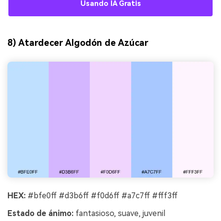
Usando IA Gratis
8) Atardecer Algodón de Azúcar
HEX:
#bfe0ff #d3b6ff #f0d6ff #a7c7ff #fff3ff
Estado de ánimo:
fantasioso, suave, juvenil