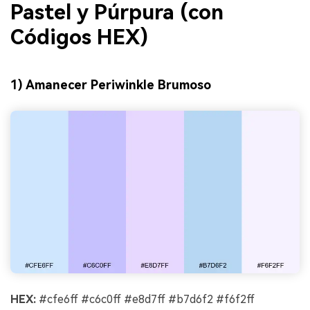
Pastel y Púrpura (con
Códigos HEX)
1) Amanecer Periwinkle Brumoso
HEX:
#cfe6ff #c6c0ff #e8d7ff #b7d6f2 #f6f2ff