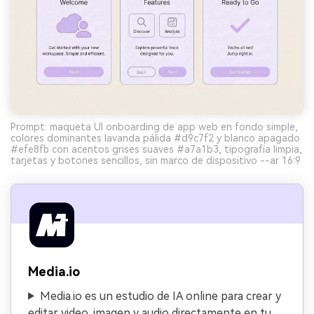
Prompt: maqueta UI onboarding de app web en fondo simple,
colores dominantes lavanda pálida #d9c7f2 y blanco apagado
#efe8fb con acentos grises suaves #a7a1b3, tipografía limpia,
tarjetas y botones sencillos, sin marco de dispositivo --ar 16:9
Media.io
Media.io es un estudio de IA online para crear y
editar video, imagen y audio directamente en tu