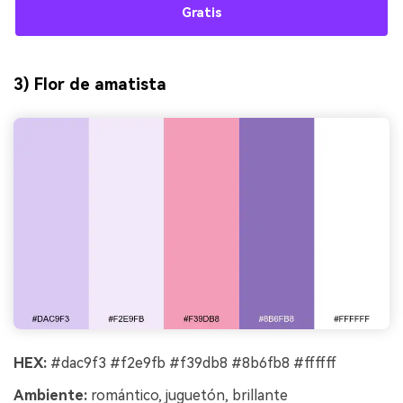
Gratis
3) Flor de amatista
HEX:
#dac9f3 #f2e9fb #f39db8 #8b6fb8 #ffffff
Ambiente:
romántico, juguetón, brillante