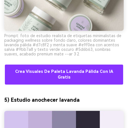
Prompt: foto de estudio realista de etiquetas minimalistas de
packaging wellness sobre fondo claro, colores dominantes
lavanda pálida #d7c8f2 y menta suave #e9f0ea con acentos
salvia #9bb7a8 y texto verde oscuro #5d6b63, sombras
suaves, acabado premium mate --ar 3:2
Crea Visuales De Paleta Lavanda Pálida Con IA
Gratis
5) Estudio anochecer lavanda