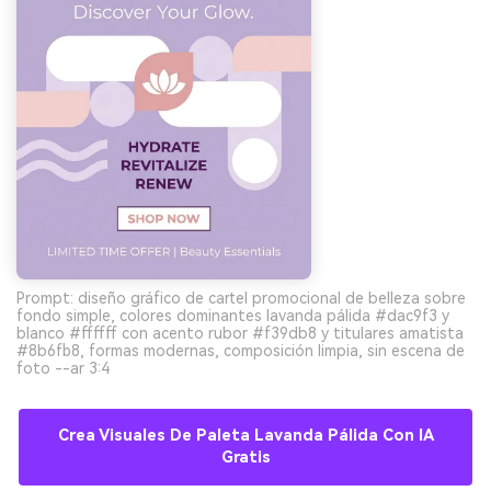
Prompt: diseño gráfico de cartel promocional de belleza sobre
fondo simple, colores dominantes lavanda pálida #dac9f3 y
blanco #ffffff con acento rubor #f39db8 y titulares amatista
#8b6fb8, formas modernas, composición limpia, sin escena de
foto --ar 3:4
Crea Visuales De Paleta Lavanda Pálida Con IA
Gratis