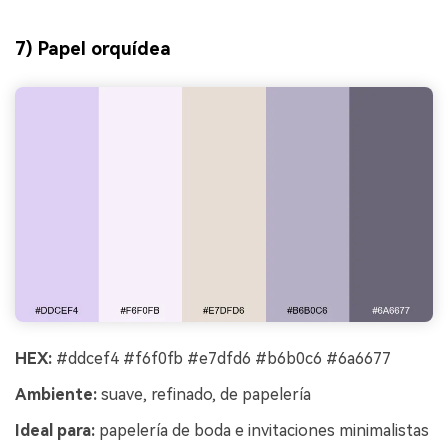
7) Papel orquídea
HEX:
#ddcef4 #f6f0fb #e7dfd6 #b6b0c6 #6a6677
Ambiente:
suave, refinado, de papelería
Ideal para:
papelería de boda e invitaciones minimalistas