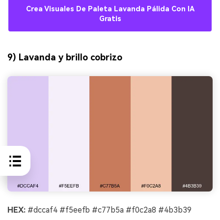
Crea Visuales De Paleta Lavanda Pálida Con IA
Gratis
9) Lavanda y brillo cobrizo
HEX:
#dccaf4 #f5eefb #c77b5a #f0c2a8 #4b3b39