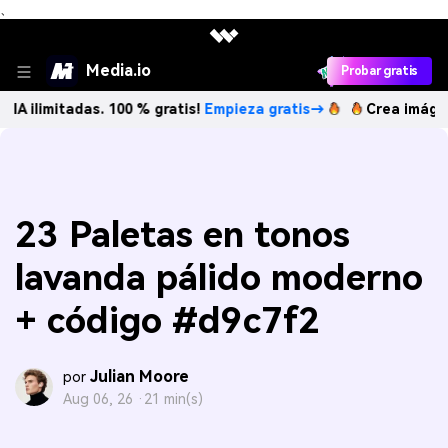
、
Media.io
Probar gratis
tadas. 100 % gratis!
Empieza gratis→
Crea imágenes IA ili
23 Paletas en tonos
lavanda pálido moderno
+ código #d9c7f2
Julian Moore
por
Aug 06, 26 ·
21 min(s)