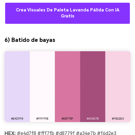
Crea Visuales De Paleta Lavanda Pálida Con IA
Gratis
6) Batido de bayas
HEX:
#e4d7f8 #fff7fb #d8779f #a34e7b #f6d2e3