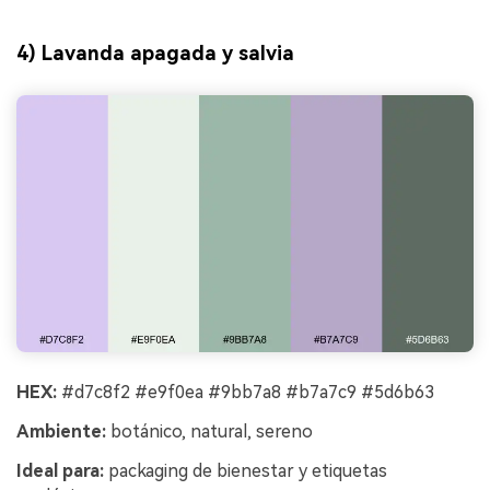
4) Lavanda apagada y salvia
HEX:
#d7c8f2 #e9f0ea #9bb7a8 #b7a7c9 #5d6b63
Ambiente:
botánico, natural, sereno
Ideal para:
packaging de bienestar y etiquetas