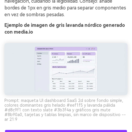
navegación, cuidando la legibilidad. Consejo: añade
bordes de 1px en gris medio para separar componentes
en vez de sombras pesadas.
Ejemplo de imagen de gris lavanda nórdico generado
con media.io
Prompt: maqueta UI dashboard SaaS 2d sobre fondo simple,
colores dominantes gris helado #eef1f5 y lavanda pálida
#d8c9f1 con texto slate #3b3f4a y gráficos gris mute
#8b90a0, tarjetas y tablas limpias, sin marco de dispositivo --
ar 21:9