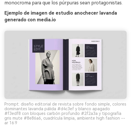
monocroma para que los púrpuras sean protagonistas.
Ejemplo de imagen de estudio anochecer lavanda
generado con media.io
Prompt: diseño editorial de revista sobre fondo simple, colores
dominantes lavanda pálida #d4c3ef y blanco apagado
#f3edf8 con bloques carbón profundo #2f2a3a y tipografía
gris mute #8e86a6, cuadrícula limpia, ambiente high fashion --
ar 16:9