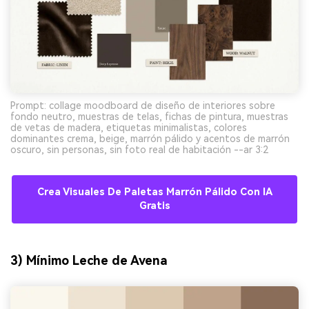
Prompt: collage moodboard de diseño de interiores sobre
fondo neutro, muestras de telas, fichas de pintura, muestras
de vetas de madera, etiquetas minimalistas, colores
dominantes crema, beige, marrón pálido y acentos de marrón
oscuro, sin personas, sin foto real de habitación --ar 3:2
Crea Visuales De Paletas Marrón Pálido Con IA
Gratis
3) Mínimo Leche de Avena