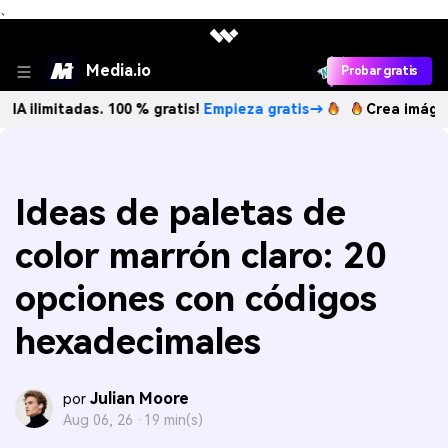
、
Media.io
Probar gratis
adas. 100 % gratis!
Empieza gratis→
Crea imágenes IA ili
Ideas de paletas de
color marrón claro: 20
opciones con códigos
hexadecimales
Julian Moore
por
Aug 06, 26 ·
19 min(s)