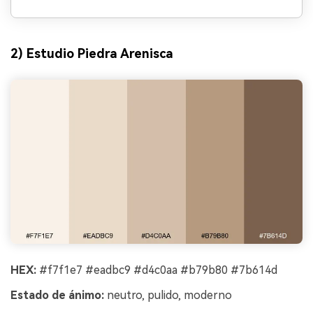
2) Estudio Piedra Arenisca
HEX:
#f7f1e7 #eadbc9 #d4c0aa #b79b80 #7b614d
Estado de ánimo:
neutro, pulido, moderno