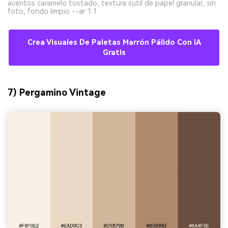
acentos caramelo tostado, textura sutil de papel granular, sin
foto, fondo limpio --ar 1:1
Crea Visuales De Paletas Marrón Pálido Con IA
Gratis
7) Pergamino Vintage