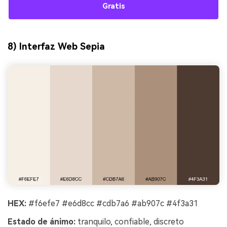
Gratis
8) Interfaz Web Sepia
HEX:
#f6efe7 #e6d8cc #cdb7a6 #ab907c #4f3a31
Estado de ánimo:
tranquilo, confiable, discreto