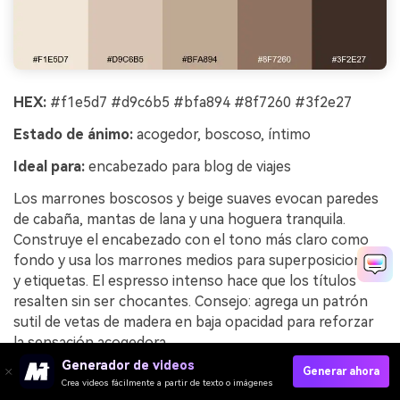
HEX:
#f1e5d7 #d9c6b5 #bfa894 #8f7260 #3f2e27
Estado de ánimo:
acogedor, boscoso, íntimo
Ideal para:
encabezado para blog de viajes
Los marrones boscosos y beige suaves evocan paredes
de cabaña, mantas de lana y una hoguera tranquila.
Construye el encabezado con el tono más claro como
fondo y usa los marrones medios para superposiciones
y etiquetas. El espresso intenso hace que los títulos
resalten sin ser chocantes. Consejo: agrega un patrón
sutil de vetas de madera en baja opacidad para reforzar
la sensación acogedora.
Generador de videos
Generar ahora
Ejemplo de imagen de cabaña acogedora generada
Crea videos fácilmente a partir de texto o imágenes
con media.io