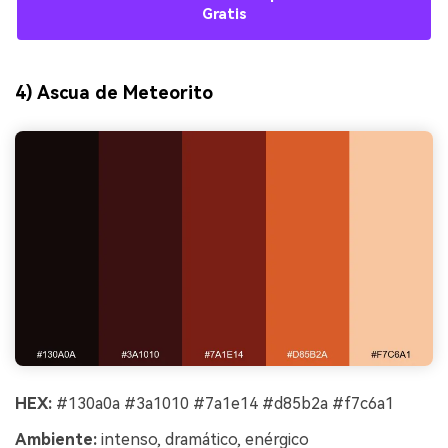
Gratis
4) Ascua de Meteorito
HEX:
#130a0a #3a1010 #7a1e14 #d85b2a #f7c6a1
Ambiente:
intenso, dramático, enérgico