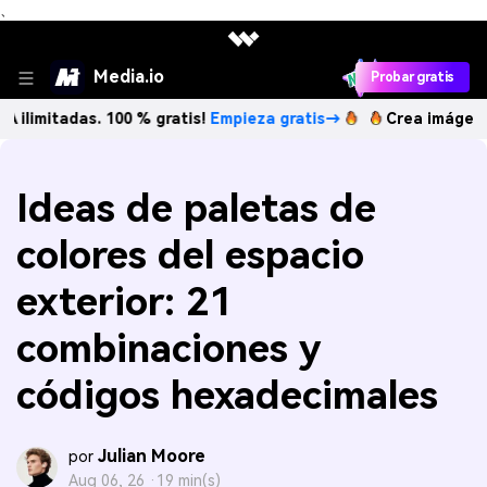
、
Media.io
Probar gratis
das. 100 % gratis!
Empieza gratis→
Crea imágenes IA ilim
Ideas de paletas de
colores del espacio
exterior: 21
combinaciones y
códigos hexadecimales
Julian Moore
por
Aug 06, 26 ·
19 min(s)