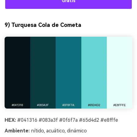
Gratis
9) Turquesa Cola de Cometa
HEX:
#041316 #083a3f #0f6f7a #65d4d2 #e8fffe
Ambiente:
nítido, acuático, dinámico