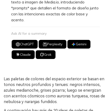
texto a imagen de Media.io, introduciendo
*prompts* que detallen el formato de diseño junto
con las intenciones exactas de color base y
acento.
Ask AI for a summary
ChatGPT
Perplexity
Gemini
Claude
Grok
Las paletas de colores del espacio exterior se basan en
tonos neutros profundos y tenues: negros intensos,
azules medianoche, grises pizarra; luego se energizan
con acentos cósmicos como auroras turquesa, rosas de
nebulosa y naranjas fundidos.
A continuación hay más de 20 ideas de paletas de