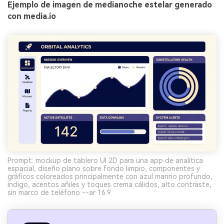
Ejemplo de imagen de medianoche estelar generado
con media.io
Prompt: mockup de tablero UI 2D para una app de analítica
espacial, diseño plano sobre fondo limpio, componentes y
gráficos coloreados principalmente con azul marino profundo,
índigo, acentos añiles y toques crema cálidos, alto contraste,
sin marco de teléfono --ar 16:9