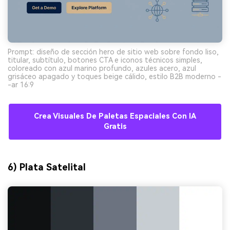
Prompt: diseño de sección hero de sitio web sobre fondo liso,
titular, subtítulo, botones CTA e iconos técnicos simples,
coloreado con azul marino profundo, azules acero, azul
grisáceo apagado y toques beige cálido, estilo B2B moderno -
-ar 16:9
Crea Visuales De Paletas Espaciales Con IA
Gratis
6) Plata Satelital