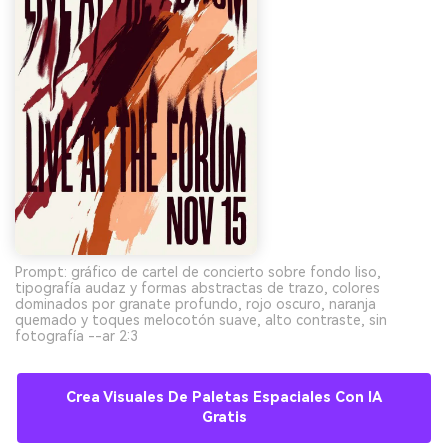
Prompt: gráfico de cartel de concierto sobre fondo liso,
tipografía audaz y formas abstractas de trazo, colores
dominados por granate profundo, rojo oscuro, naranja
quemado y toques melocotón suave, alto contraste, sin
fotografía --ar 2:3
Crea Visuales De Paletas Espaciales Con IA
Gratis