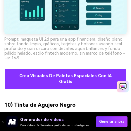
Prompt: maqueta UI 2d para una app financiera, diseño plano
sobre fondo limpio, gráficos, tarjetas y botones usando teal
profundo y cian oscuro con detalles aqua brillantes y fondo
pálido helado, estilo fintech moderno, sin marco de teléfono -
-ar 16:9
Crea Visuales De Paletas Espaciales Con IA
Gratis
10) Tinta de Agujero Negro
Generador de videos
Generar ahora
Crea videos fácilmente a partir de texto o imágenes