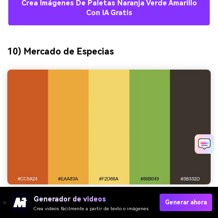
Crea Imágenes De Paletas Naranja Verde Amarillo
Con IA Gratis
10) Mercado de Especias
Generador de videos
HEX:
#CC5A24 #EAA83A #F2D66A #86B049 #3B332D
Generar ahora
Crea videos fácilmente a partir de texto o imágenes