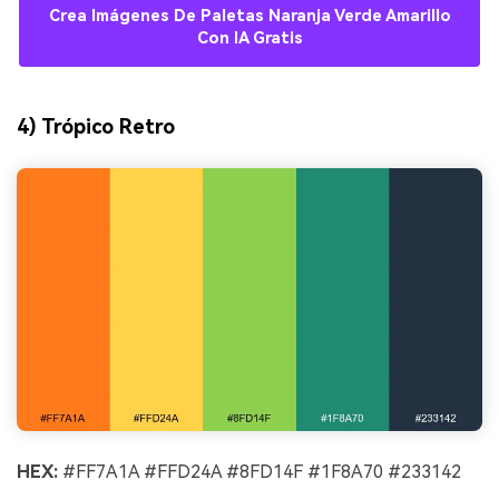
Crea Imágenes De Paletas Naranja Verde Amarillo
Con IA Gratis
4) Trópico Retro
HEX:
#FF7A1A #FFD24A #8FD14F #1F8A70 #233142