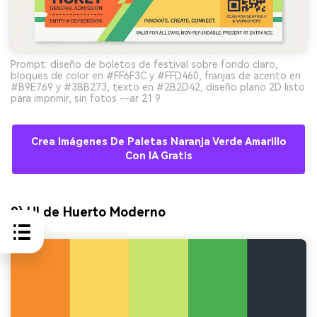
Prompt: diseño de boletos de festival sobre fondo claro,
bloques de color en #FF6F3C y #FFD460, franjas de acento en
#B9E769 y #3BB273, texto en #2B2D42, diseño plano 2D listo
para imprimir, sin fotos --ar 21:9
Crea Imágenes De Paletas Naranja Verde Amarillo
Con IA Gratis
9) UI de Huerto Moderno