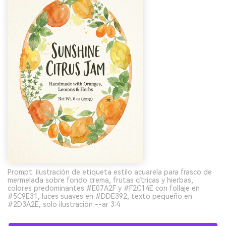
Prompt: ilustración de etiqueta estilo acuarela para frasco de
mermelada sobre fondo crema, frutas cítricas y hierbas,
colores predominantes #E07A2F y #F2C14E con follaje en
#5C9E31, luces suaves en #DDE392, texto pequeño en
#2D3A2E, solo ilustración --ar 3:4