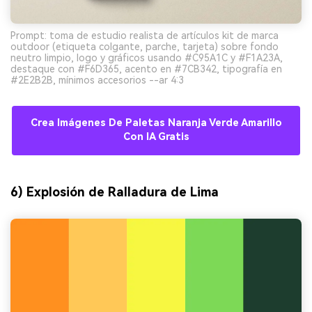
Prompt: toma de estudio realista de artículos kit de marca
outdoor (etiqueta colgante, parche, tarjeta) sobre fondo
neutro limpio, logo y gráficos usando #C95A1C y #F1A23A,
destaque con #F6D365, acento en #7CB342, tipografía en
#2E2B2B, mínimos accesorios --ar 4:3
Crea Imágenes De Paletas Naranja Verde Amarillo
Con IA Gratis
6) Explosión de Ralladura de Lima