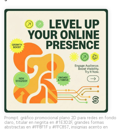
Prompt: gráfico promocional plano 2D para redes en fondo
claro, titular en negrita en #1E3D2F, grandes formas
abstractas en #FF8F1F y #FFC857, insignias acento en