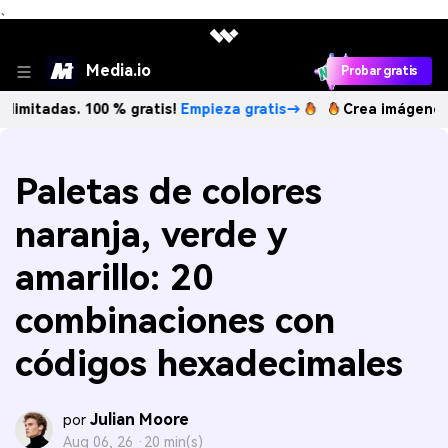
、
Media.io
Probar gratis
s. 100 % gratis!
Empieza gratis→
Crea imágenes IA ilimita
Paletas de colores
naranja, verde y
amarillo: 20
combinaciones con
códigos hexadecimales
Julian Moore
por
Aug 06, 26 ·
20 min(s)