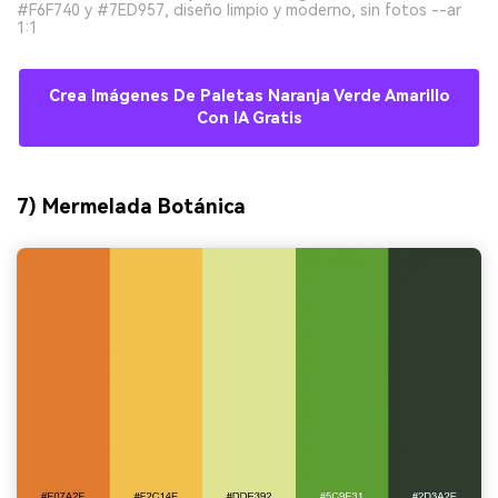
#F6F740 y #7ED957, diseño limpio y moderno, sin fotos --ar
1:1
Crea Imágenes De Paletas Naranja Verde Amarillo
Con IA Gratis
7) Mermelada Botánica