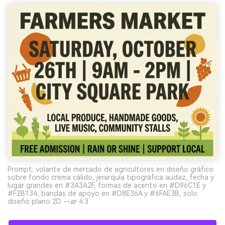
Prompt: volante de mercado de agricultores en diseño gráfico
sobre fondo crema cálido, jerarquía tipográfica audaz, fecha y
lugar grandes en #3A3A2F, formas de acento en #D96C1E y
#F2B134, bandas de apoyo en #D8E36A y #6FAE3B, solo
diseño plano 2D --ar 4:3