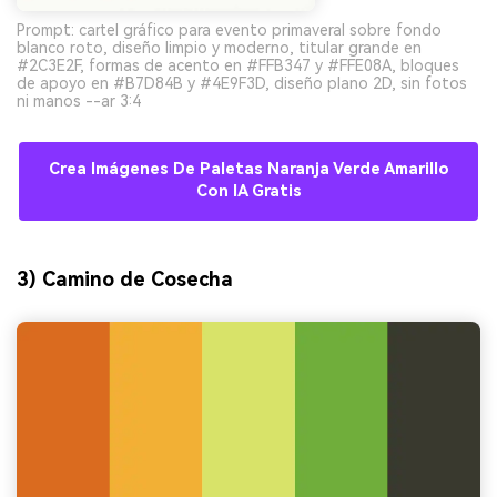
Prompt: cartel gráfico para evento primaveral sobre fondo
blanco roto, diseño limpio y moderno, titular grande en
#2C3E2F, formas de acento en #FFB347 y #FFE08A, bloques
de apoyo en #B7D84B y #4E9F3D, diseño plano 2D, sin fotos
ni manos --ar 3:4
Crea Imágenes De Paletas Naranja Verde Amarillo
Con IA Gratis
3) Camino de Cosecha