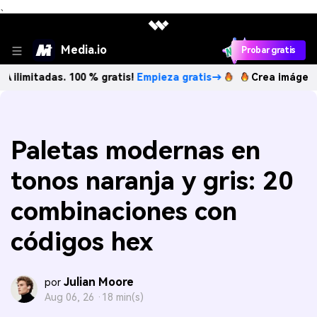
、
Media.io
Probar gratis
das. 100 % gratis!
Empieza gratis→
Crea imágenes IA ilim
Paletas modernas en
tonos naranja y gris: 20
combinaciones con
códigos hex
Julian Moore
por
Aug 06, 26 ·
18 min(s)