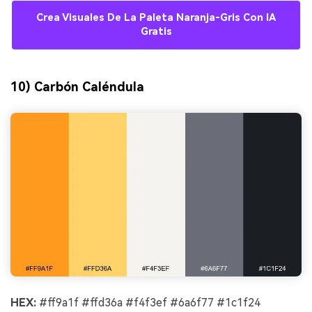
Crea Visuales De La Paleta Naranja-Gris Con IA
Gratis
10) Carbón Caléndula
HEX:
#ff9a1f #ffd36a #f4f3ef #6a6f77 #1c1f24