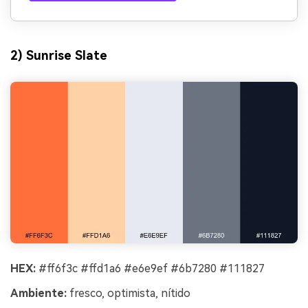
2) Sunrise Slate
HEX:
#ff6f3c #ffd1a6 #e6e9ef #6b7280 #111827
Ambiente:
fresco, optimista, nítido