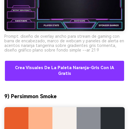
Prompt: diseño de overlay ancho para stream de gaming con
barra de encabezado, marco de webcam y paneles de alerta en
acentos naranja tangerina sobre gradientes gris tormenta,
diseño gráfico plano sobre fondo simple --ar 21:9
Crea Visuales De La Paleta Naranja-Gris Con IA
Gratis
9) Persimmon Smoke