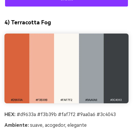
4) Terracotta Fog
HEX:
#d9633a #f3b39b #faf7f2 #9aa0a6 #3c4043
Ambiente:
suave, acogedor, elegante