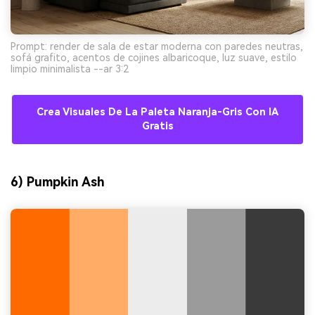
Prompt: render de sala de estar moderna con paredes neutras,
sofá grafito, acentos de cojines albaricoque, luz suave, estilo
limpio minimalista --ar 3:2
Crea Visuales De La Paleta Naranja-Gris Con IA
Gratis
6) Pumpkin Ash