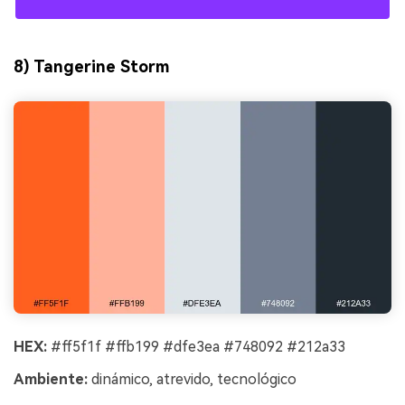
8) Tangerine Storm
HEX:
#ff5f1f #ffb199 #dfe3ea #748092 #212a33
Ambiente:
dinámico, atrevido, tecnológico