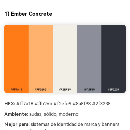
1) Ember Concrete
HEX:
#ff7a18 #ffb26b #f2efe9 #8a8f98 #2f3238
Ambiente:
audaz, sólido, moderno
Mejor para:
sistemas de identidad de marca y banners