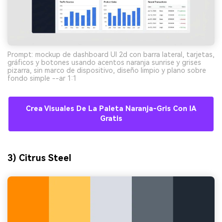
Prompt: mockup de dashboard UI 2d con barra lateral, tarjetas,
gráficos y botones usando acentos naranja sunrise y grises
pizarra, sin marco de dispositivo, diseño limpio y plano sobre
fondo simple --ar 1:1
Crea Visuales De La Paleta Naranja-Gris Con IA
Gratis
3) Citrus Steel