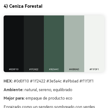
4) Ceniza Forestal
HEX:
#0d0f10 #1f2422 #3e5a4c #a9b6ad #f1f3f1
Ambiente:
natural, sereno, equilibrado
Mejor para:
empaque de producto eco
Enraizado como un sendero sombreado con verdes