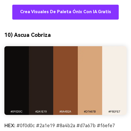
Crea Visuales De Paleta Ónix Con IA Gratis
10) Ascua Cobriza
HEX:
#0f0d0c #2a1e19 #8a4b2a #d7a67b #f6efe7