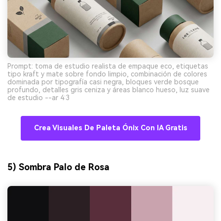
Prompt: toma de estudio realista de empaque eco, etiquetas
tipo kraft y mate sobre fondo limpio, combinación de colores
dominada por tipografía casi negra, bloques verde bosque
profundo, detalles gris ceniza y áreas blanco hueso, luz suave
de estudio --ar 4:3
Crea Visuales De Paleta Ónix Con IA Gratis
5) Sombra Palo de Rosa