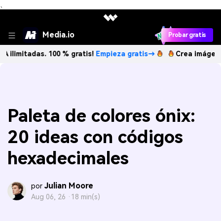
、
Media.io
Probar gratis
adas. 100 % gratis!
Empieza gratis→
Crea imágenes IA ilim
Paleta de colores ónix:
20 ideas con códigos
hexadecimales
Julian Moore
por
Aug 06, 26 ·
18 min(s)