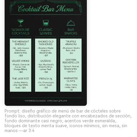
Prompt: diseño gráfico de menú de bar de cócteles sobre
fondo liso, distribución elegante con encabezados de sección,
fondo dominante casi negro, acentos verde esmeralda,
bloques de texto menta suave, iconos mínimos, sin mesa, sin
manos --ar 3:4