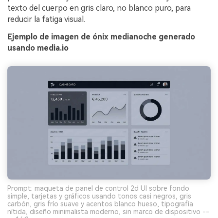
texto del cuerpo en gris claro, no blanco puro, para
reducir la fatiga visual.
Ejemplo de imagen de ónix medianoche generado
usando media.io
Prompt: maqueta de panel de control 2d UI sobre fondo
simple, tarjetas y gráficos usando tonos casi negros, gris
carbón, gris frío suave y acentos blanco hueso, tipografía
nítida, diseño minimalista moderno, sin marco de dispositivo --