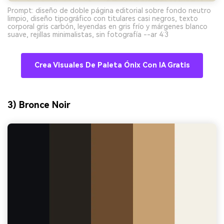
Prompt: diseño de doble página editorial sobre fondo neutro
limpio, diseño tipográfico con titulares casi negros, texto
corporal gris carbón, leyendas en gris frío y márgenes blanco
suave, rejillas minimalistas, sin fotografía --ar 4:3
Crea Visuales De Paleta Ónix Con IA Gratis
3) Bronce Noir