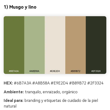
1) Musgo y lino
HEX:
#6B7A3A #A8B58A #E9E2D4 #B89B72 #2F3324
Ambiente:
tranquilo, enraizado, orgánico
Ideal para:
branding y etiquetas de cuidado de la piel
natural