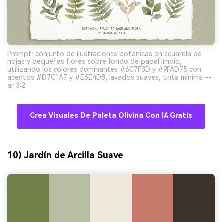
Prompt: conjunto de ilustraciones botánicas en acuarela de
hojas y pequeñas flores sobre fondo de papel limpio,
utilizando los colores dominantes #6C7F3D y #9FAD75 con
acentos #D7C1A7 y #E6E4D8, lavados suaves, tinta mínima --
ar 3:2
Crea Visuales De Paleta Olivina Con IA Gratis
10) Jardín de Arcilla Suave