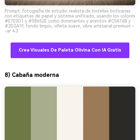
Prompt: fotografía de estudio realista de botellas boticarias
con etiquetas de papel y sistema unificado, usando los colores
#E7E0D1 y #58652E como dominantes y acentos #C5A16B y
#2D2A1F, fondo limpio, viñeta suave, vibra artesanal premium -
-ar 4:3
Crea Visuales De Paleta Olivina Con IA Gratis
8) Cabaña moderna