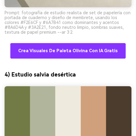
Prompt: fotografía de estudio realista de set de papelería con
portada de cuaderno y diseño de membrete, usando los
colores #F2E6CF y #6A7B41 como dominantes y acentos
#8A6D4A y #3A2E21, fondo neutro limpio, sombras suaves,
textura de papel premium --ar 3:2
Crea Visuales De Paleta Olivina Con IA Gratis
4) Estudio salvia desértica