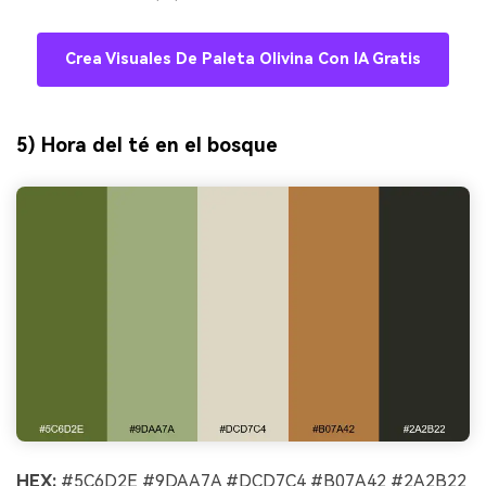
Crea Visuales De Paleta Olivina Con IA Gratis
5) Hora del té en el bosque
HEX:
#5C6D2E #9DAA7A #DCD7C4 #B07A42 #2A2B22