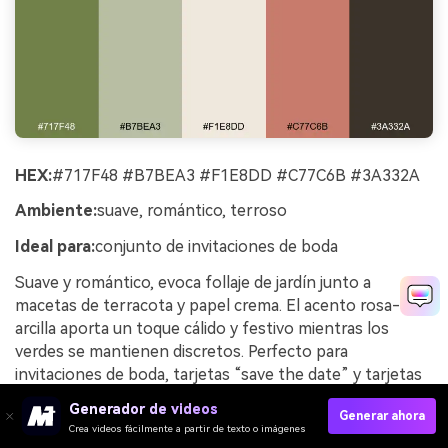
HEX:
#717F48 #B7BEA3 #F1E8DD #C77C6B #3A332A
Ambiente:
suave, romántico, terroso
Ideal para:
conjunto de invitaciones de boda
Suave y romántico, evoca follaje de jardín junto a
macetas de terracota y papel crema. El acento rosa-
arcilla aporta un toque cálido y festivo mientras los
verdes se mantienen discretos. Perfecto para
invitaciones de boda, tarjetas “save the date” y tarjetas
de mesa con temática natural. Consejo de uso: imprime
Generador de videos
Generar ahora
en papel sin recubrimiento y usa el marrón más oscuro
Crea videos fácilmente a partir de texto o imágenes
para los nombres para mantener alta la legibilidad.