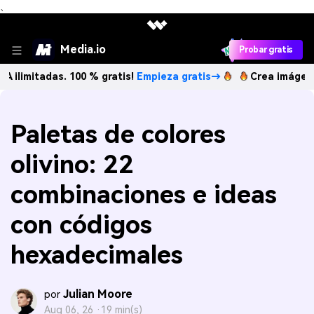
、
Media.io
Probar gratis
tadas. 100 % gratis!
Empieza gratis→
Crea imágenes IA ili
Paletas de colores
olivino: 22
combinaciones e ideas
con códigos
hexadecimales
Julian Moore
por
Aug 06, 26 ·
19 min(s)