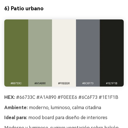
6) Patio urbano
HEX:
#66733C #A1A890 #F0EEE6 #6C6F73 #1E1F1B
Ambiente:
moderno, luminoso, calma citadina
Ideal para:
mood board para diseño de interiores
Moderno y luminoso, sugiere vegetación sobre balcón