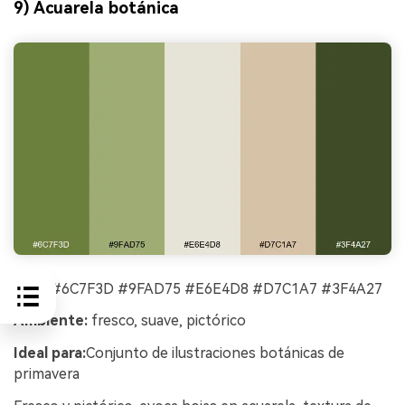
9) Acuarela botánica
HEX:
#6C7F3D #9FAD75 #E6E4D8 #D7C1A7 #3F4A27
Ambiente:
fresco, suave, pictórico
Ideal para:
Conjunto de ilustraciones botánicas de
primavera