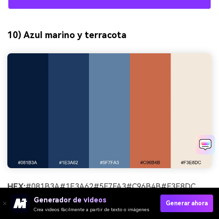
10) Azul marino y terracota
HEX:
#081B3A#1E3A62#5F7FA3#C96B4B#F3E8DC
Generador de videos
Ambiente:
Terroso, Mediterráneo, Acogedor
Generar ahora
Crea videos fácilmente a partir de texto o imágenes