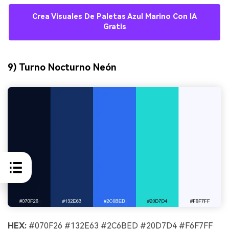
Crea Visuales De Paletas Azul Marino Con IA
Gratis
9) Turno Nocturno Neón
HEX:
#070F26 #132E63 #2C6BED #20D7D4 #F6F7FF