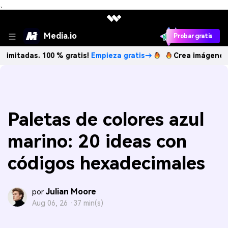
、
Media.io
Probar gratis
s. 100 % gratis!
Empieza gratis→
Crea imágenes IA ilimita
Paletas de colores azul
marino: 20 ideas con
códigos hexadecimales
Julian Moore
por
Aug 06, 26 ·
37 min(s)