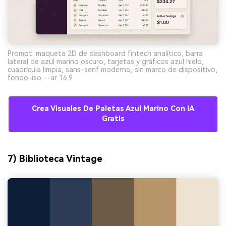
Prompt: maqueta 2D de dashboard fintech analítico, barra
lateral de azul marino oscuro, tarjetas y gráficos azul hielo,
cuadrícula limpia, sans-serif moderno, sin marco de dispositivo,
fondo liso --ar 16:9
Crea Visuales De Paletas Azul Marino Con IA
Gratis
7) Biblioteca Vintage