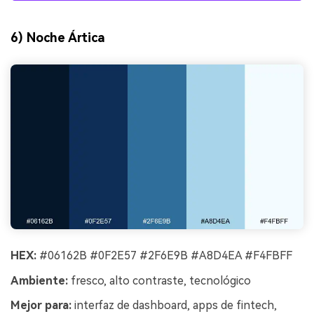
6) Noche Ártica
HEX:
#06162B #0F2E57 #2F6E9B #A8D4EA #F4FBFF
Ambiente:
fresco, alto contraste, tecnológico
Mejor para:
interfaz de dashboard, apps de fintech,