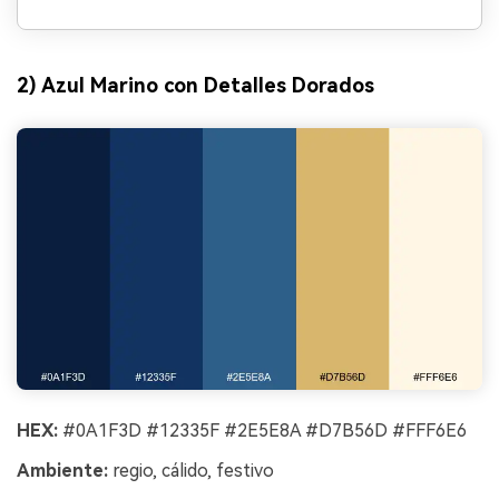
2) Azul Marino con Detalles Dorados
HEX:
#0A1F3D #12335F #2E5E8A #D7B56D #FFF6E6
Ambiente:
regio, cálido, festivo