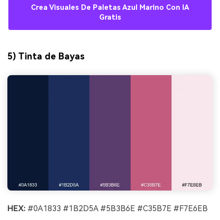
Crea Visuales De Paletas Azul Marino Con IA
Gratis
5) Tinta de Bayas
HEX:
#0A1833 #1B2D5A #5B3B6E #C35B7E #F7E6EB