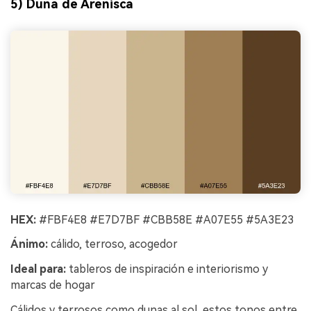
5) Duna de Arenisca
HEX:
#FBF4E8 #E7D7BF #CBB58E #A07E55 #5A3E23
Ánimo:
cálido, terroso, acogedor
Ideal para:
tableros de inspiración e interiorismo y
marcas de hogar
Cálidos y terrosos como dunas al sol, estos tonos entre