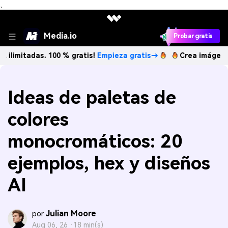
、
Media.io
Probar gratis
das. 100 % gratis!
Empieza gratis→
Crea imágenes IA ilimi
Ideas de paletas de
colores
monocromáticos: 20
ejemplos, hex y diseños
AI
Julian Moore
por
Aug 06, 26 ·
18 min(s)