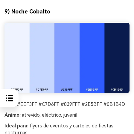
9) Noche Cobalto
HEX:
#EEF3FF #C7D6FF #839FFF #2E5BFF #0B1B4D
Ánimo:
atrevido, eléctrico, juvenil
Ideal para:
flyers de eventos y carteles de fiestas
nocturnas