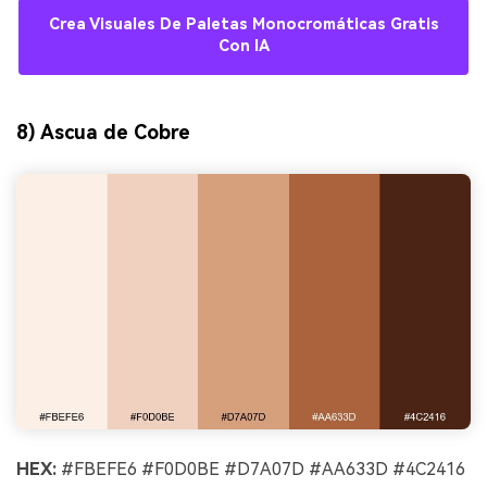
Crea Visuales De Paletas Monocromáticas Gratis
Con IA
8) Ascua de Cobre
HEX:
#FBEFE6 #F0D0BE #D7A07D #AA633D #4C2416