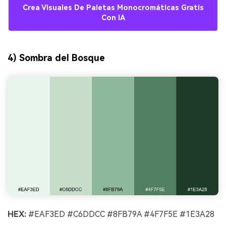
Crea Visuales De Paletas Monocromáticas Gratis
Con IA
4) Sombra del Bosque
HEX:
#EAF3ED #C6DDCC #8FB79A #4F7F5E #1E3A28