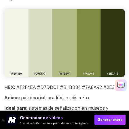
HEX:
#F2F4EA #D7DDC1 #B1BB84 #7A8A42 #2E3A12
Ánimo:
patrimonial, académico, discreto
Ideal para:
sistemas de señalización en museos y
etiquetas de exposiciones
Generador de videos
Generar ahora
Crea videos fácilmente a partir de texto o imágenes
Patrimoniales y académicos como papel envejecido y