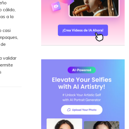
seño
 cálido,
as a la
o casi
empaques,
 de
 validar
permite
s