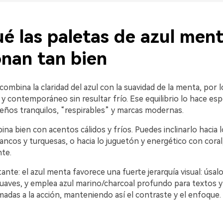
é las paletas de azul men
onan tan bien
combina la claridad del azul con la suavidad de la menta, por 
 y contemporáneo sin resultar frío. Ese equilibrio lo hace es
seños tranquilos, “respirables” y marcas modernas.
a bien con acentos cálidos y fríos. Puedes inclinarlo hacia l
ancos y turquesas, o hacia lo juguetón y energético con coral,
nte.
nte: el azul menta favorece una fuerte jerarquía visual: úsal
 suaves, y emplea azul marino/charcoal profundo para textos 
madas a la acción, manteniendo así el contraste y el enfoque.