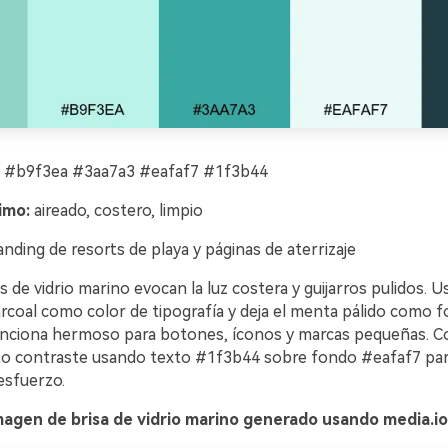
 #b9f3ea #3aa7a3 #eafaf7 #1f3b44
imo:
aireado, costero, limpio
nding de resorts de playa y páginas de aterrizaje
 de vidrio marino evocan la luz costera y guijarros pulidos. Us
coal como color de tipografía y deja el menta pálido como fo
unciona hermoso para botones, íconos y marcas pequeñas. C
o contraste usando texto #1f3b44 sobre fondo #eafaf7 par
 esfuerzo.
magen de brisa de vidrio marino generado usando media.io