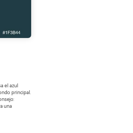
a el azul
ndo principal.
onsejo:
a una