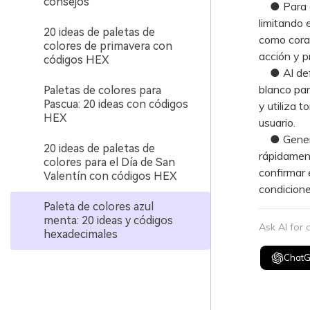
consejos
● Para ev
limitando 
20 ideas de paletas de
como coral
colores de primavera con
acción y p
códigos HEX
● Al defin
blanco pa
Paletas de colores para
Pascua: 20 ideas con códigos
y utiliza 
HEX
usuario.
● Genera m
20 ideas de paletas de
rápidament
colores para el Día de San
confirmar e
Valentín con códigos HEX
condicione
Paleta de colores azul
menta: 20 ideas y códigos
Ask AI for
hexadecimales
Chat