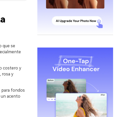
ta
lo que se
pecialmente
o costero y
 rosa y
o para fondos
y un acento