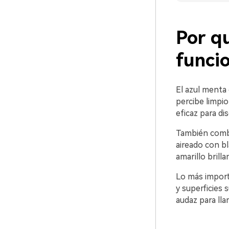
Por qu
funci
El azul menta 
percibe limpio
eficaz para di
También combin
aireado con bl
amarillo brilla
Lo más importa
y superficies
audaz para lla