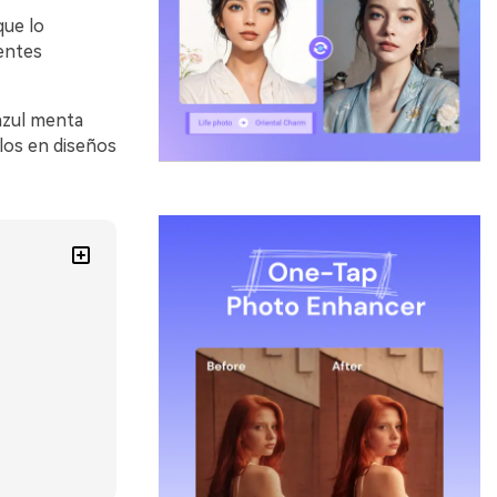
que lo
ientes
azul menta
los en diseños