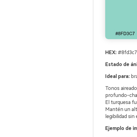
HEX:
#8fd3c7
Estado de án
Ideal para:
bra
Tonos aireados
profundo-char
El turquesa f
Mantén un alt
legibilidad sin
Ejemplo de i