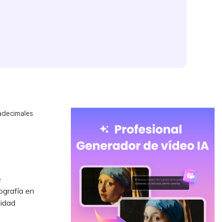
adecimales
e
ografía en
lidad