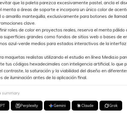
itar que la paleta parezca excesivamente pastel, ancla el di
el menta a áreas de soporte e incorpora un único color de acento
 o amarillo mantequilla, exclusivamente para botones de llamad
romociones clave.
ir roles de color en proyectos reales, reserva el menta pálido 
ra superficies grandes como fondos de sitios web o bases de 
tonos azul-verde medios para estados interactivos de la interfaz
aquetas realistas utilizando el estudio en línea Media.io para
e tus códigos hexadecimales con inteligencia artificial, lo que 
l contraste, la saturación y la viabilidad del diseño en diferente
s de iluminación antes de la aplicación final.
 a summary
GPT
Perplexity
Gemini
Claude
Grok