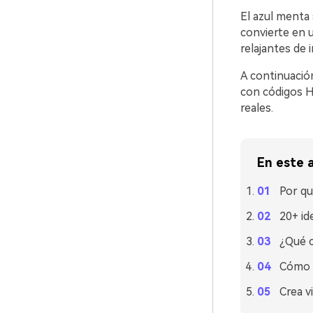
El azul menta 
convierte en u
relajantes de i
A continuació
con códigos H
reales.
En este a
Por qu
20+ id
¿Qué c
Cómo u
Crea v