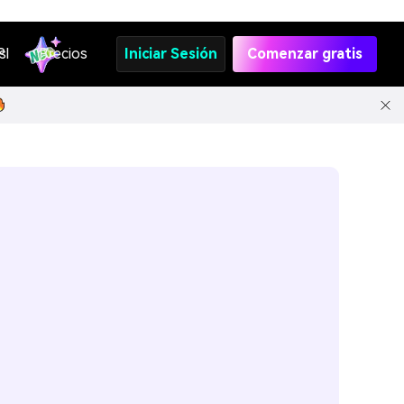
s
PI
Precios
Iniciar Sesión
Comenzar gratis