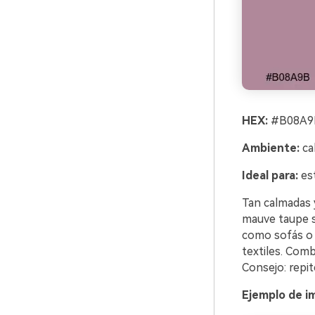
HEX:
#B08A9B
Ambiente:
ca
Ideal para:
est
Tan calmadas 
mauve taupe s
como sofás o 
textiles. Com
Consejo: repit
Ejemplo de i