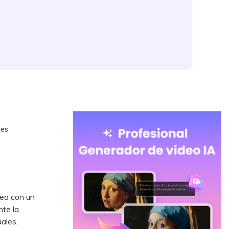
les
cea con un
nte la
uales.