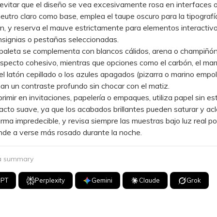
itar que el diseño se vea excesivamente rosa en interfaces o
 neutro claro como base, emplea el taupe oscuro para la tipografí
n, y reserva el mauve estrictamente para elementos interacti
nsignias o pestañas seleccionadas.
leta se complementa con blancos cálidos, arena o champiñón
aspecto cohesivo, mientras que opciones como el carbón, el mar
el latón cepillado o los azules apagados (pizarra o marino empo
an un contraste profundo sin chocar con el matiz.
mir en invitaciones, papelería o empaques, utiliza papel sin es
cto suave, ya que los acabados brillantes pueden saturar y acla
orma impredecible, y revisa siempre las muestras bajo luz real po
nde a verse más rosado durante la noche.
 a summary
GPT
Perplexity
Gemini
Claude
Grok