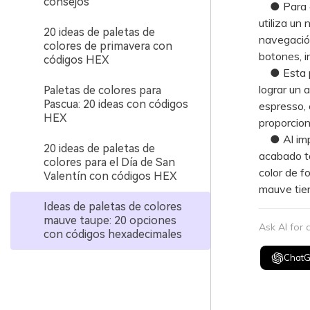
consejos
● Para ev
utiliza un
20 ideas de paletas de
navegació
colores de primavera con
botones, i
códigos HEX
● Esta pa
lograr un 
Paletas de colores para
Pascua: 20 ideas con códigos
espresso, 
HEX
proporcion
● Al impri
20 ideas de paletas de
acabado ta
colores para el Día de San
color de f
Valentín con códigos HEX
mauve tie
Ideas de paletas de colores
mauve taupe: 20 opciones
Ask AI for
con códigos hexadecimales
Chat