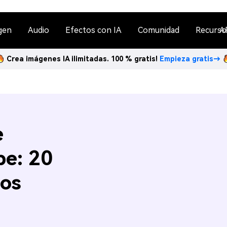
gen
Audio
Efectos con IA
Comunidad
Recurso
A
Crea imágenes IA ilimitadas. 100 % gratis!
Empieza gratis→
e
pe: 20
gos