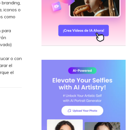
 branding,
a, iconos o
vos como
 para
rón
lvado)
tucar o con
rar el
rque el