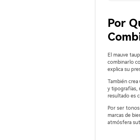
Por Q
Combi
El mauve taupe 
combinarlo con
explica su pr
También crea 
y tipografías
resultado es c
Por ser tonos
marcas de bien
atmósfera suti