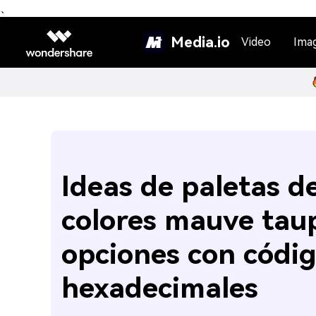
、
Media.io
Video
Ima
Ideas de paletas d
colores mauve tau
opciones con códi
hexadecimales