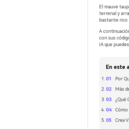
El mauve taup
terrenal y arr
bastante rico 
A continuació
con sus códig
IA que puedes 
En este a
Por Qu
Más de
¿Qué 
Cómo U
Crea V