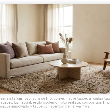
inimalista luminoso, sofá de lino, cojines mauve taupe, alfombra tau
suaves, luz natural, estilo moderno, foto realista, composición limpi
mauve empolvado y taupe con acentos crema --ar 16:9