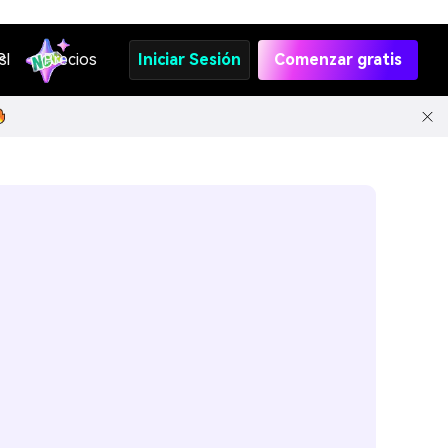
s
PI
Precios
Iniciar Sesión
Comenzar gratis