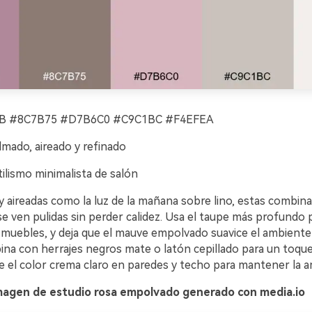
 #8C7B75 #D7B6C0 #C9C1BC #F4EFEA
lmado, aireado y refinado
ilismo minimalista de salón
y aireadas como la luz de la mañana sobre lino, estas combin
e ven pulidas sin perder calidez. Usa el taupe más profundo 
muebles, y deja que el mauve empolvado suavice el ambiente 
bina con herrajes negros mate o latón cepillado para un toq
e el color crema claro en paredes y techo para mantener la am
magen de estudio rosa empolvado generado con media.io