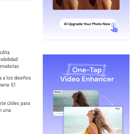
ilita
ibilidad
malistas.
 a los diseños
ana. El
te útiles para
n una