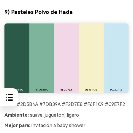
9) Pasteles Polvo de Hada
HEX:
#2D5B4A #7DB39A #F2D7E8 #F6F1C9 #C9E7F2
Ambiente:
suave, juguetón, ligero
Mejor para:
invitación a baby shower