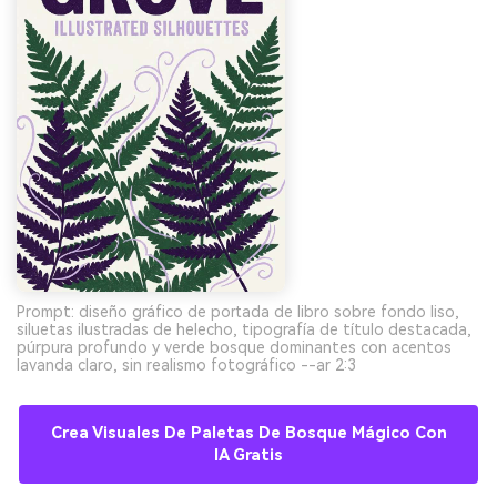
Prompt: diseño gráfico de portada de libro sobre fondo liso,
siluetas ilustradas de helecho, tipografía de título destacada,
púrpura profundo y verde bosque dominantes con acentos
lavanda claro, sin realismo fotográfico --ar 2:3
Crea Visuales De Paletas De Bosque Mágico Con
IA Gratis