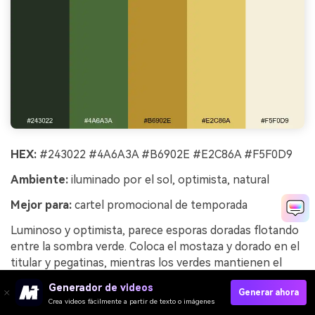
HEX:
#243022 #4A6A3A #B6902E #E2C86A #F5F0D9
Ambiente:
iluminado por el sol, optimista, natural
Mejor para:
cartel promocional de temporada
Luminoso y optimista, parece esporas doradas flotando
entre la sombra verde. Coloca el mostaza y dorado en el
titular y pegatinas, mientras los verdes mantienen el
cartel con aire orgánico. Combina con geometría limpia y
Generador de videos
Generar ahora
base crema para evitar una sobrecarga retro. Consejo:
Crea videos fácilmente a partir de texto o imágenes
agrega una sola forma dorada grande detrás del título en