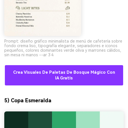
Prompt: diseño gráfico minimalista de menú de cafetería sobre
fondo crema liso, tipografía elegante, separadores e iconos
pequeños, colores dominantes verde oliva y marrones cálidos,
sin mesa ni manos --ar 3:4
Crea Visuales De Paletas De Bosque Mágico Con
IA Gratis
5) Copa Esmeralda