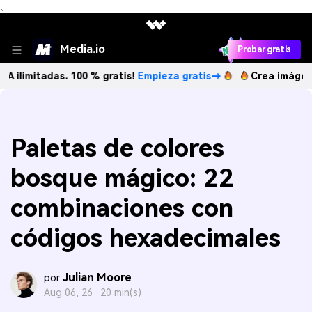
、
Media.io
Probar gratis
adas. 100 % gratis!
Empieza gratis→
Crea imágenes IA ilim
Paletas de colores
bosque mágico: 22
combinaciones con
códigos hexadecimales
Julian Moore
por
Aug 06, 26 ·
20 min(s)