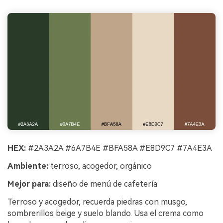
HEX:
#2A3A2A #6A7B4E #BFA58A #E8D9C7 #7A4E3A
Ambiente:
terroso, acogedor, orgánico
Mejor para:
diseño de menú de cafetería
Terroso y acogedor, recuerda piedras con musgo,
sombrerillos beige y suelo blando. Usa el crema como