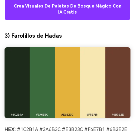
Crea Visuales De Paletas De Bosque Mágico Con
IA Gratis
3) Farolillos de Hadas
HEX:
#1C2B1A #3A6B3C #E3B23C #F6E7B1 #6B3E2E