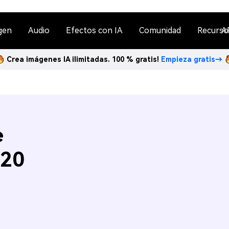
gen
Audio
Efectos con IA
Comunidad
Recurso
A
Crea imágenes IA ilimitadas. 100 % gratis!
Empieza gratis→
e
 20
n