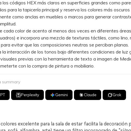
los códigos HEX más claros en superficies grandes como pare
os para la tapicería principal y reserva los colores más oscuros
mente como anclas en muebles o marcos para generar contraste
amplitud.
cada color de acento al menos dos veces en diferentes área
cuadros) e incorpora una mezcla de texturas táctiles, como lino, 
, para evitar que las composiciones neutras se perciban planas.
a interacción de los tonos bajo diferentes condiciones de luz
isuales previas con la herramienta de texto a imagen de Media
eterte con la compra de pintura o mobiliario.
 a summary
GPT
Perplexity
Gemini
Claude
Grok
colores excelente para la sala de estar facilita la decoración
ura, sofá, alfombra, arte) tiene un filtro incorporado de “sí/no