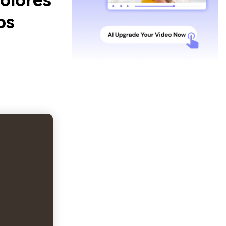
olores
os