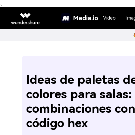
、
Media.io
Video
Ima
Ideas de paletas d
colores para salas:
combinaciones co
código hex