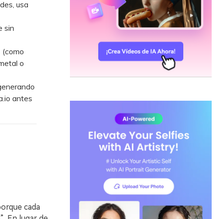
des, usa
 sin
s (como
metal o
 generando
.io antes
 porque cada
”. En lugar de