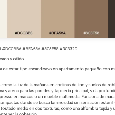
 #DCCBB6 #BFA58A #8C6F58 #3C332D
eado y cálido
a de estar tipo escandinavo en apartamento pequeño con m
a como la luz de la mañana en cortinas de lino y suelos de robl
a y arena para las paredes y tapicería principal, y da profund
spresso en marcos o un mueble multimedia. Funciona de marav
compactas donde se busca luminosidad sin sensación estéril. 
o tostado medio en dos texturas, como una alfombra tejida y 
antener la cohesión.