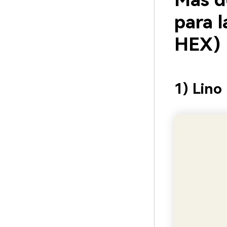
Más d
para l
HEX)
1) Lino