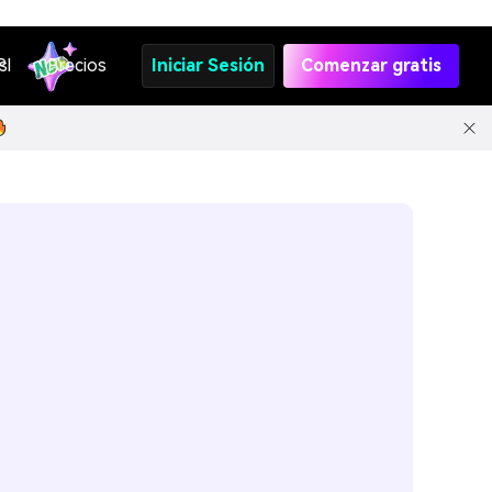
s
PI
Precios
Iniciar Sesión
Comenzar gratis