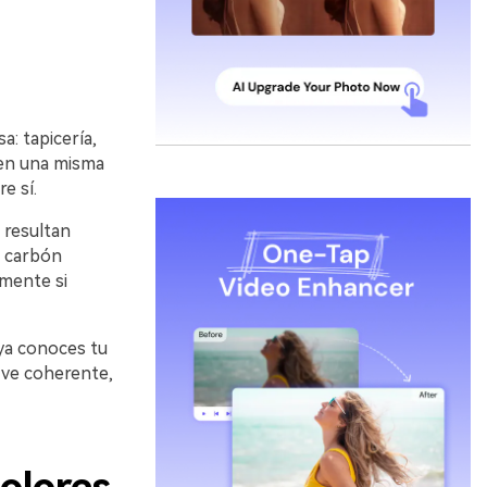
a: tapicería,
ten una misma
e sí.
 resultan
l carbón
lmente si
 ya conoces tu
 ve coherente,