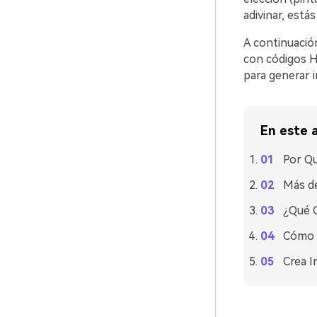
adivinar, está
A continuació
con códigos H
para generar 
En este a
Por Qu
Más de
¿Qué C
Cómo U
Crea I