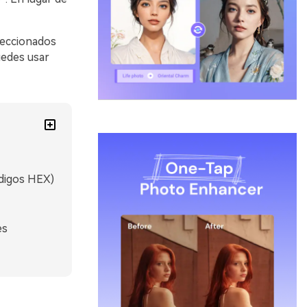
leccionados
uedes usar
ódigos HEX)
es