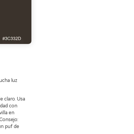
ucha luz
e claro. Usa
idad con
illa en
Consejo:
un puf de