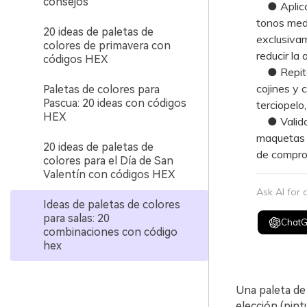
consejos
● Aplica 
tonos medi
20 ideas de paletas de
exclusiva
colores de primavera con
reducir la 
códigos HEX
● Repite 
cojines y 
Paletas de colores para
Pascua: 20 ideas con códigos
terciopelo
HEX
● Valida l
maquetas v
20 ideas de paletas de
de comprom
colores para el Día de San
Valentín con códigos HEX
Ask AI for
Ideas de paletas de colores
para salas: 20
Chat
combinaciones con código
hex
Una paleta de 
elección (pint