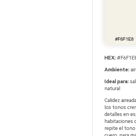
HEX:
#F6F1E8
Ambiente:
air
Ideal para:
sal
natural
Calidez airead
los tonos crem
detalles en e
habitaciones 
repite el ton
cuero, para m