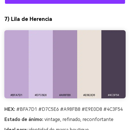
7) Lila de Herencia
HEX:
#BFA7D1 #D7C5E6 #A98FB8 #E9E0D8 #4C3F54
Estado de ánimo:
vintage, refinado, reconfortante
Ideal para:
identidad de marca boutique