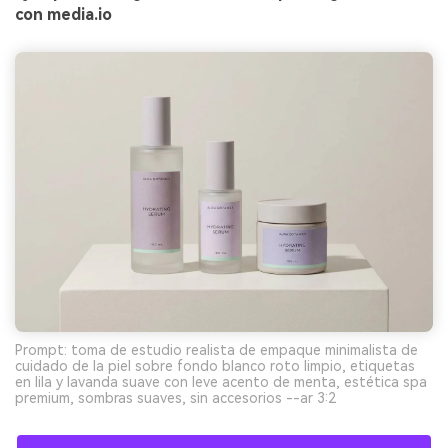
con media.io
Prompt: toma de estudio realista de empaque minimalista de
cuidado de la piel sobre fondo blanco roto limpio, etiquetas
en lila y lavanda suave con leve acento de menta, estética spa
premium, sombras suaves, sin accesorios --ar 3:2