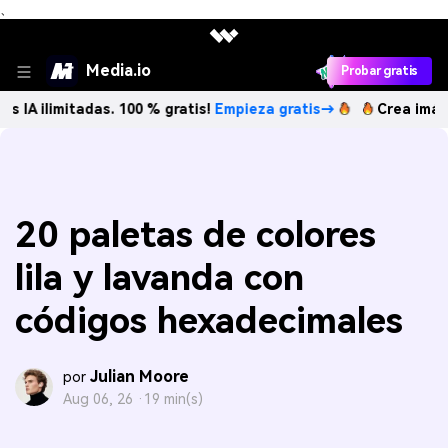
、
Media.io
Probar gratis
itadas. 100 % gratis!
Empieza gratis→
Crea imágenes IA il
20 paletas de colores
lila y lavanda con
códigos hexadecimales
Julian Moore
por
Aug 06, 26 ·
19 min(s)