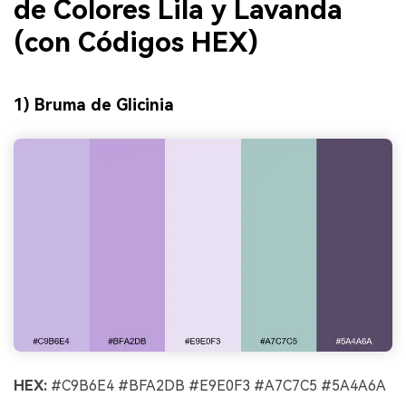
de Colores Lila y Lavanda
(con Códigos HEX)
1) Bruma de Glicinia
HEX:
#C9B6E4 #BFA2DB #E9E0F3 #A7C7C5 #5A4A6A