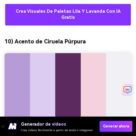
Crea Visuales De Paletas Lila Y Lavanda Con IA
Gratis
10) Acento de Ciruela Púrpura
Generador de videos
Generar ahora
Crea videos fácilmente a partir de texto o imágenes
HEX:
#B59AD6 #DCCCF0 #5C2A5F #F3D2DD #F1F0F6