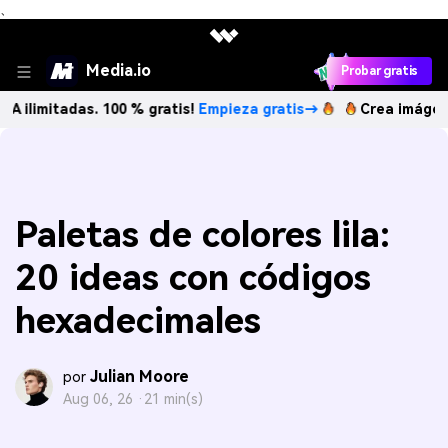
、
Media.io
Probar gratis
adas. 100 % gratis!
Empieza gratis→
Crea imágenes IA ilim
Paletas de colores lila:
20 ideas con códigos
hexadecimales
Julian Moore
por
Aug 06, 26 ·
21 min(s)