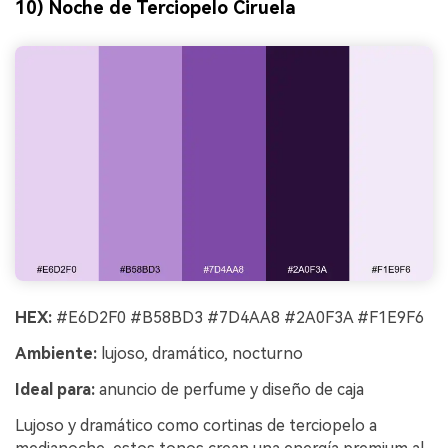
10) Noche de Terciopelo Ciruela
HEX:
#E6D2F0 #B58BD3 #7D4AA8 #2A0F3A #F1E9F6
Ambiente:
lujoso, dramático, nocturno
Ideal para:
anuncio de perfume y diseño de caja
Lujoso y dramático como cortinas de terciopelo a