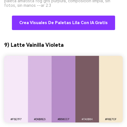
paleta amatista fog gris púrpura, composición limpia, sin
fotos, sin manos --ar 2:3
Crea Visuales De Paletas Lila Con IA Gratis
9) Latte Vainilla Violeta