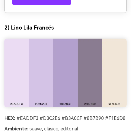
2) Lino Lila Francés
HEX:
#EADDF3 #D3C2E6 #B3A0CF #8B7B90 #F1E6D8
Ambiente:
suave, clásico, editorial