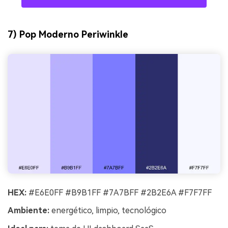
7) Pop Moderno Periwinkle
HEX:
#E6E0FF #B9B1FF #7A7BFF #2B2E6A #F7F7FF
Ambiente:
energético, limpio, tecnológico