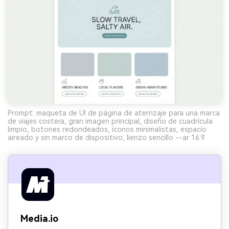
Prompt: maqueta de UI de página de aterrizaje para una marca
de viajes costera, gran imagen principal, diseño de cuadrícula
limpio, botones redondeados, íconos minimalistas, espacio
aireado y sin marco de dispositivo, lienzo sencillo --ar 16:9
Media.io