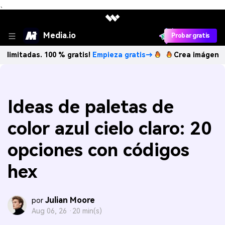
、
Media.io
Probar gratis
das. 100 % gratis!
Empieza gratis→
Crea imágenes IA ilimi
Ideas de paletas de
color azul cielo claro: 20
opciones con códigos
hex
Julian Moore
por
Aug 06, 26 ·
20 min(s)