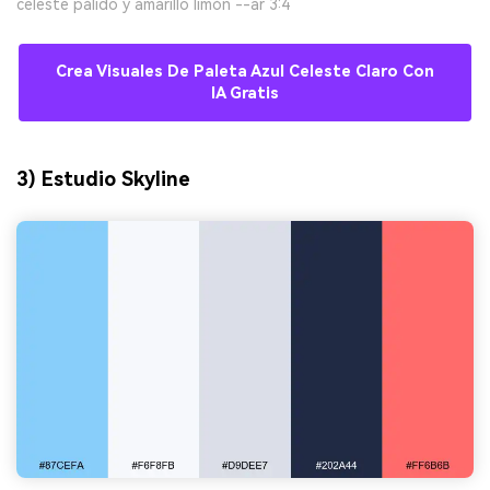
celeste pálido y amarillo limón --ar 3:4
Crea Visuales De Paleta Azul Celeste Claro Con
IA Gratis
3) Estudio Skyline