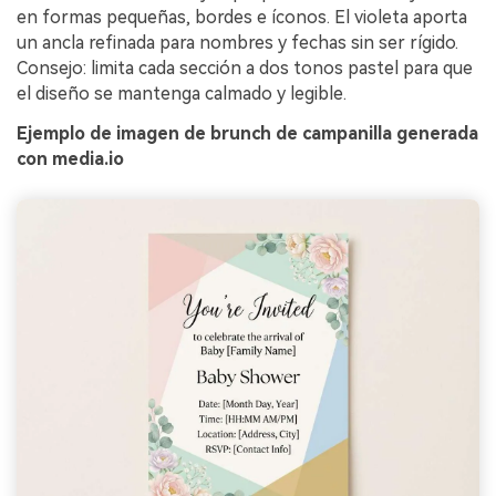
Crea imágenes IA
en formas pequeñas, bordes e íconos. El violeta aporta
ilimitadas. 100 %
un ancla refinada para nombres y fechas sin ser rígido.
Consejo: limita cada sección a dos tonos pastel para que
gratis!
el diseño se mantenga calmado y legible.
Empieza Gratis→
Ejemplo de imagen de brunch de campanilla generada
con media.io