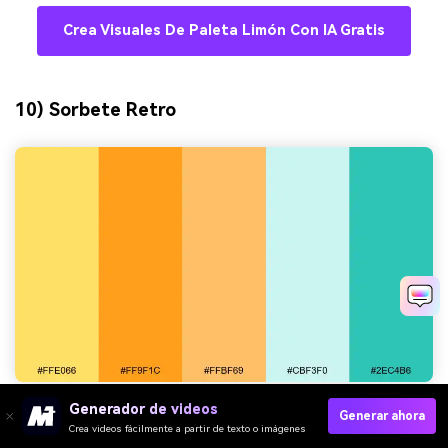
Crea Visuales De Paleta Limón Con IA Gratis
10) Sorbete Retro
Generador de videos
Generar ahora
HEX:
#FFE066 #FF9F1C #FFBF69 #CBF3F0 #2EC4B6
Crea videos fácilmente a partir de texto o imágenes