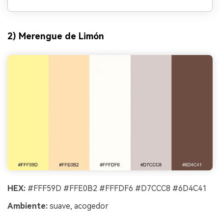
2) Merengue de Limón
HEX:
#FFF59D #FFE0B2 #FFFDF6 #D7CCC8 #6D4C41
Ambiente:
suave, acogedor