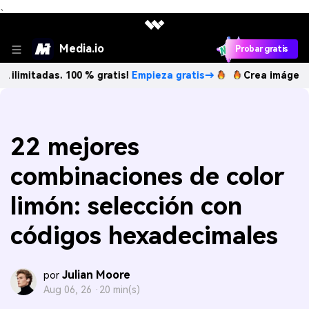
、
Media.io
Probar gratis
das. 100 % gratis!
Empieza gratis→
Crea imágenes IA ilim
22 mejores
combinaciones de color
limón: selección con
códigos hexadecimales
Julian Moore
por
Aug 06, 26 ·
20 min(s)