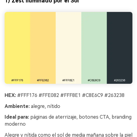
1) Zest Iluminado por el Sol
HEX:
#FFF176 #FFE082 #FFF8E1 #C8E6C9 #263238
Ambiente:
alegre, nítido
Ideal para:
páginas de aterrizaje, botones CTA, branding
moderno
Alegre y nítida como el sol de media mañana sobre la piel