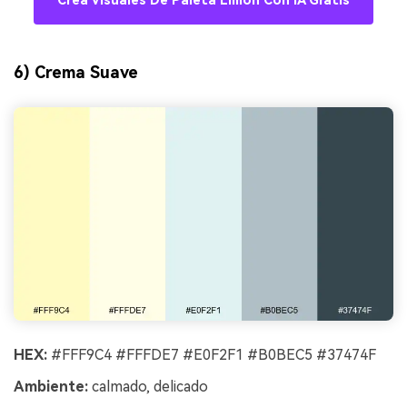
Crea Visuales De Paleta Limón Con IA Gratis
6) Crema Suave
HEX:
#FFF9C4 #FFFDE7 #E0F2F1 #B0BEC5 #37474F
Ambiente:
calmado, delicado