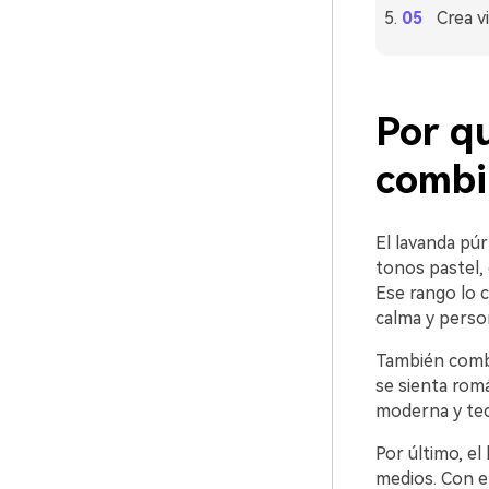
Crea v
Por qu
combi
El lavanda pú
tonos pastel,
Ese rango lo c
calma y person
También combi
se sienta romá
moderna y tecn
Por último, el
medios. Con e