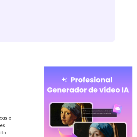
rcas e
res
lto