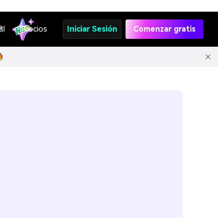
s
PI
Precios
Iniciar Sesión
Comenzar gratis