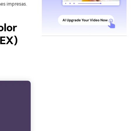
nes impresas.
olor
HEX)