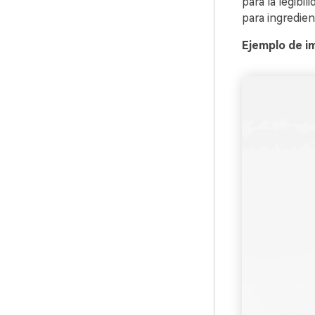
para la legibi
para ingredie
Ejemplo de i