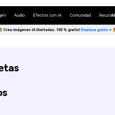
gen
Audio
Efectos con IA
Comunidad
Recurso
A
Crea imágenes IA ilimitadas. 100 % gratis!
Empieza gratis→
etas
os