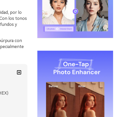
idad, por lo
 Con los tonos
ofundos y
púrpura con
especialmente
 HEX)