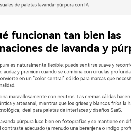
isuales de paletas lavanda-púrpura con IA
é funcionan tan bien las
naciones de lavanda y púr
rpura es naturalmente flexible: puede sentirse suave y recon
 o audaz y premium cuando se combina con ciruelas profundas
onvierte en un “color central” sólido para marcas que necesi
alidad.
na maravillosamente con neutros. Las cremas cálidas hacen 
ntica y artesanal, mientras que los grises y blancos fríos la 
ológica; ideal para paletas de interfaces y diseños SaaS.
 lavanda púrpura luce bien en fotografías y se mantiene en di
l contraste adecuado (a menudo una berenjena o índigo prof