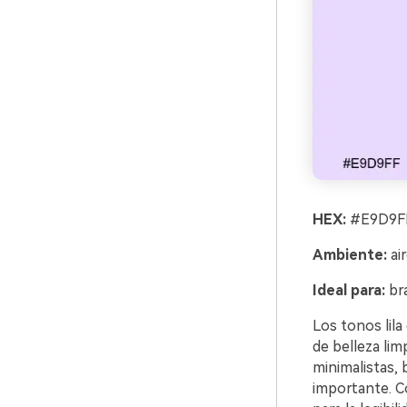
HEX:
#E9D9FF
Ambiente:
air
Ideal para:
bra
Los tonos lila
de belleza li
minimalistas, 
importante. C