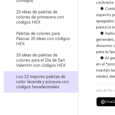
consejos
contraste y
● Combina
20 ideas de paletas de
aspecto pr
colores de primavera con
apagados c
códigos HEX
parezca inf
● Aplica u
Paletas de colores para
Pascua: 20 ideas con códigos
generales,
HEX
divisores 
para la ti
20 ideas de paletas de
● Al gener
colores para el Día de San
en el *pro
Valentín con códigos HEX
mantén las
nitidez de
Los 22 mejores paletas de
color lavanda y púrpura con
códigos hexadecimales
Ask AI for
Chat