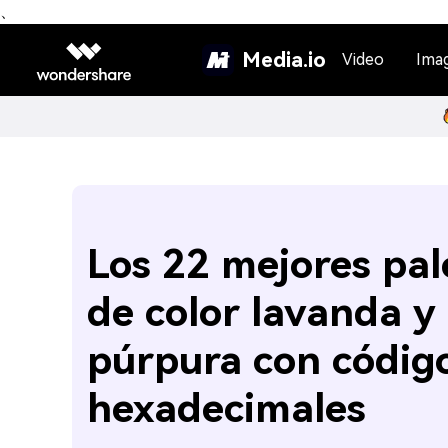
、
Media.io
Video
Ima
Los 22 mejores pal
de color lavanda y
púrpura con códig
hexadecimales