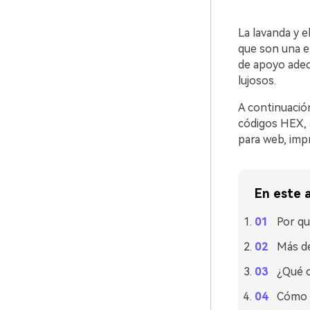
La lavanda y e
que son una e
de apoyo adec
lujosos.
A continuació
códigos HEX, 
para web, impr
En este a
Por qu
Más de
¿Qué c
Cómo u