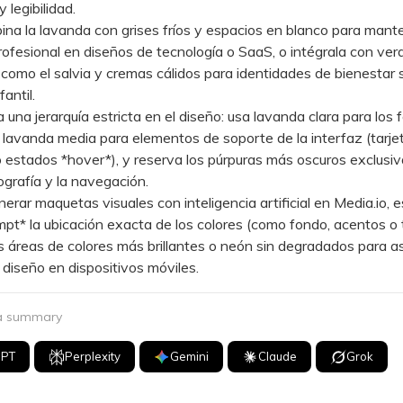
 legibilidad.
 la lavanda con grises fríos y espacios en blanco para mant
ofesional en diseños de tecnología o SaaS, o intégrala con ver
omo el salvia y cremas cálidos para identidades de bienestar 
antil.
na jerarquía estricta en el diseño: usa lavanda clara para los 
 lavanda media para elementos de soporte de la interfaz (tarje
o estados *hover*), y reserva los púrpuras más oscuros exclus
pografía y la navegación.
ar maquetas visuales con inteligencia artificial en Media.io, e
mpt* la ubicación exacta de los colores (como fondo, acentos o 
 áreas de colores más brillantes o neón sin degradados para as
l diseño en dispositivos móviles.
 a summary
GPT
Perplexity
Gemini
Claude
Grok