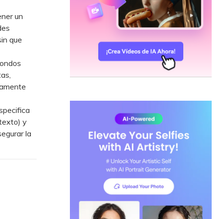
ener un
des
sin que
fondos
tas,
ivamente
specifica
texto) y
egurar la