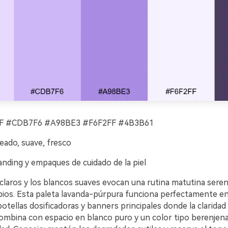
 #CDB7F6 #A98BE3 #F6F2FF #4B3B61
eado, suave, fresco
nding y empaques de cuidado de la piel
 claros y los blancos suaves evocan una rutina matutina sere
mpios. Esta paleta lavanda-púrpura funciona perfectamente en
botellas dosificadoras y banners principales donde la claridad
ombina con espacio en blanco puro y un color tipo berenjen