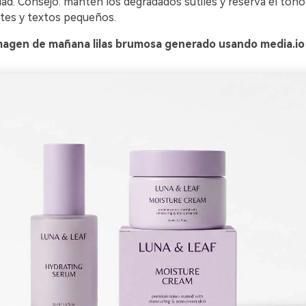
lidad. Consejo: mantén los degradados sutiles y reserva el to
ntes y textos pequeños.
magen de mañana lilas brumosa generado usando media.io