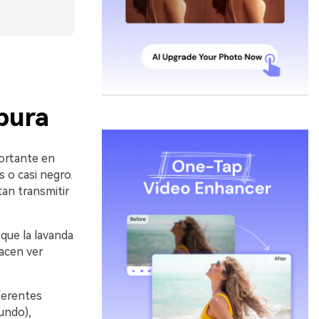
pura
fortante en
 o casi negro.
tan transmitir
que la lavanda
hacen ver
ferentes
undo),