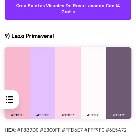
Crea Paletas Visuales De Rosa Lavanda Con IA
Gratis
9) Lazo Primaveral
HEX:
#F8B9D0 #E3C0FF #FFD6E7 #FFF9FC #6E5A72