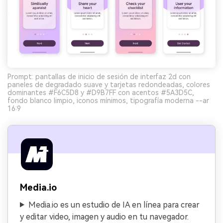
Prompt: pantallas de inicio de sesión de interfaz 2d con
paneles de degradado suave y tarjetas redondeadas, colores
dominantes #F6C5D8 y #D9B7FF con acentos #5A3D5C,
fondo blanco limpio, iconos mínimos, tipografía moderna --ar
16:9
Media.io
Media.io es un estudio de IA en línea para crear
y editar video, imagen y audio en tu navegador.