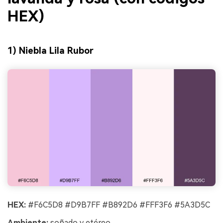
HEX)
1) Niebla Lila Rubor
HEX:
#F6C5D8 #D9B7FF #B892D6 #FFF3F6 #5A3D5C
Ambiente:
soñado y etéreo