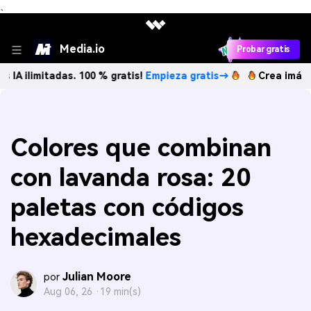
、
Media.io
Probar gratis
tadas. 100 % gratis!
Empieza gratis→
Crea imágenes IA ili
Colores que combinan
con lavanda rosa: 20
paletas con códigos
hexadecimales
Julian Moore
por
Aug 06, 26 ·
19 min(s)