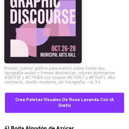
Prompt: póster gráfico para evento sobre fondo liso,
tipografía audaz y formas abstractas, colores dominantes
#2B1F2F y #C79AE8 con toques #E7A3C7 y #F7E6F1, alto
contraste, diseño moderno, sin fotografía --ar 3:4
Crea Paletas Visuales De Rosa Lavanda Con IA
Gratis
4) Boda Algodón de Azúcar