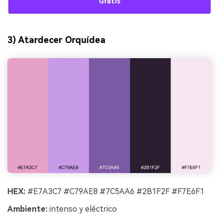
Gratis
3) Atardecer Orquídea
HEX:
#E7A3C7 #C79AE8 #7C5AA6 #2B1F2F #F7E6F1
Ambiente:
intenso y eléctrico