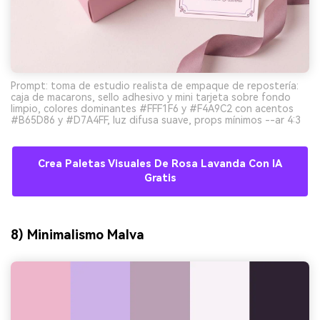
Prompt: toma de estudio realista de empaque de repostería:
caja de macarons, sello adhesivo y mini tarjeta sobre fondo
limpio, colores dominantes #FFF1F6 y #F4A9C2 con acentos
#B65D86 y #D7A4FF, luz difusa suave, props mínimos --ar 4:3
Crea Paletas Visuales De Rosa Lavanda Con IA
Gratis
8) Minimalismo Malva