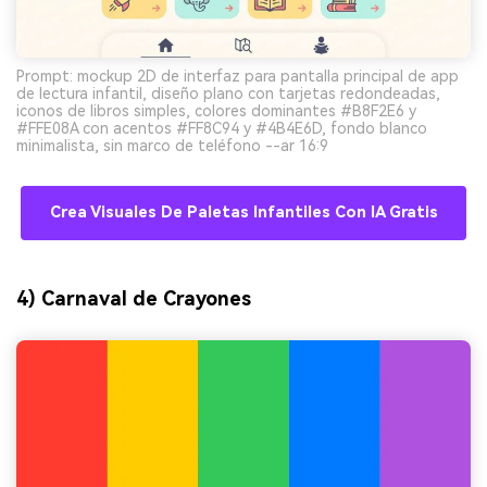
Prompt: mockup 2D de interfaz para pantalla principal de app
de lectura infantil, diseño plano con tarjetas redondeadas,
iconos de libros simples, colores dominantes #B8F2E6 y
#FFE08A con acentos #FF8C94 y #4B4E6D, fondo blanco
minimalista, sin marco de teléfono --ar 16:9
Crea Visuales De Paletas Infantiles Con IA Gratis
4) Carnaval de Crayones