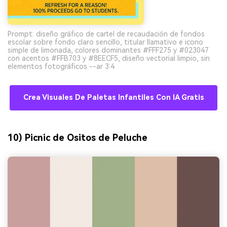
Prompt: diseño gráfico de cartel de recaudación de fondos
escolar sobre fondo claro sencillo, titular llamativo e icono
simple de limonada, colores dominantes #FFF275 y #023047
con acentos #FFB703 y #8EECF5, diseño vectorial limpio, sin
elementos fotográficos --ar 3:4
Crea Visuales De Paletas Infantiles Con IA Gratis
10) Picnic de Ositos de Peluche