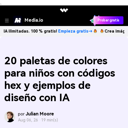
、
Media.io
Probar gratis
adas. 100 % gratis!
Empieza gratis→
Crea imágenes IA ilim
20 paletas de colores
para niños con códigos
hex y ejemplos de
diseño con IA
Julian Moore
por
Aug 06, 26 ·
19 min(s)