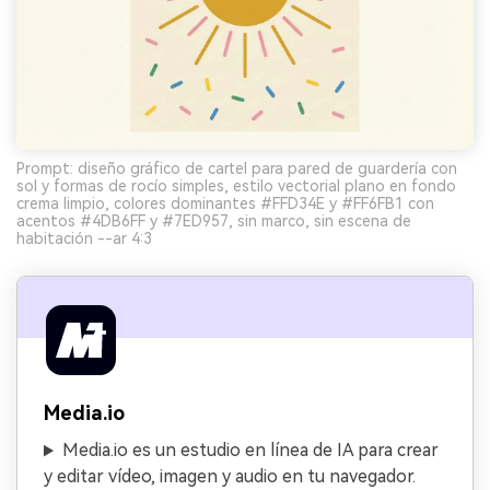
Prompt: diseño gráfico de cartel para pared de guardería con
sol y formas de rocío simples, estilo vectorial plano en fondo
crema limpio, colores dominantes #FFD34E y #FF6FB1 con
acentos #4DB6FF y #7ED957, sin marco, sin escena de
habitación --ar 4:3
Media.io
Media.io es un estudio en línea de IA para crear
y editar vídeo, imagen y audio en tu navegador.