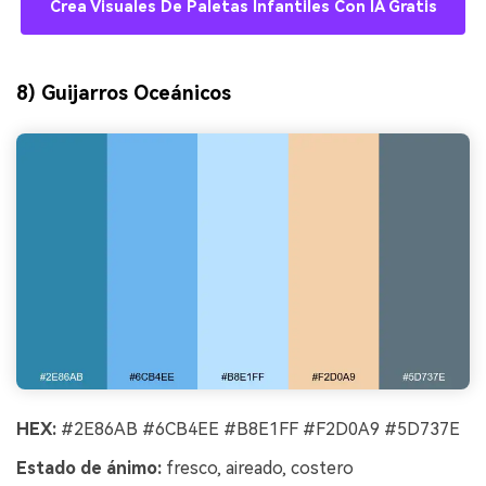
Crea Visuales De Paletas Infantiles Con IA Gratis
8) Guijarros Oceánicos
HEX:
#2E86AB #6CB4EE #B8E1FF #F2D0A9 #5D737E
Estado de ánimo:
fresco, aireado, costero