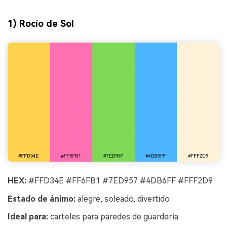
1) Rocío de Sol
HEX:
#FFD34E #FF6FB1 #7ED957 #4DB6FF #FFF2D9
Estado de ánimo:
alegre, soleado, divertido
Ideal para:
carteles para paredes de guardería