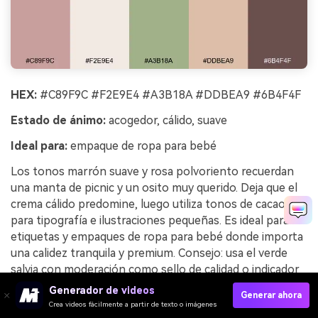
HEX:
#C89F9C #F2E9E4 #A3B18A #DDBEA9 #6B4F4F
Estado de ánimo:
acogedor, cálido, suave
Ideal para:
empaque de ropa para bebé
Los tonos marrón suave y rosa polvoriento recuerdan
una manta de picnic y un osito muy querido. Deja que el
crema cálido predomine, luego utiliza tonos de cacao
para tipografía e ilustraciones pequeñas. Es ideal para
etiquetas y empaques de ropa para bebé donde importa
una calidez tranquila y premium. Consejo: usa el verde
salvia con moderación como sello de calidad o indicador
de tallas para mantener el aspecto refinado.
Generador de videos
Generar ahora
Crea videos fácilmente a partir de texto o imágenes
Ejemplo de imagen de picnic de ositos de peluche