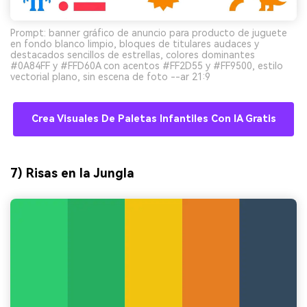
Prompt: banner gráfico de anuncio para producto de juguete
en fondo blanco limpio, bloques de titulares audaces y
destacados sencillos de estrellas, colores dominantes
#0A84FF y #FFD60A con acentos #FF2D55 y #FF9500, estilo
vectorial plano, sin escena de foto --ar 21:9
Crea Visuales De Paletas Infantiles Con IA Gratis
7) Risas en la Jungla