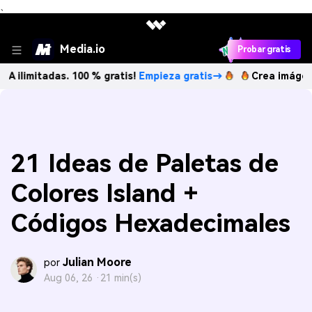
、
Media.io
Probar gratis
itadas. 100 % gratis!
Empieza gratis→
Crea imágenes IA il
21 Ideas de Paletas de
Colores Island +
Códigos Hexadecimales
Julian Moore
por
Aug 06, 26 ·
21 min(s)