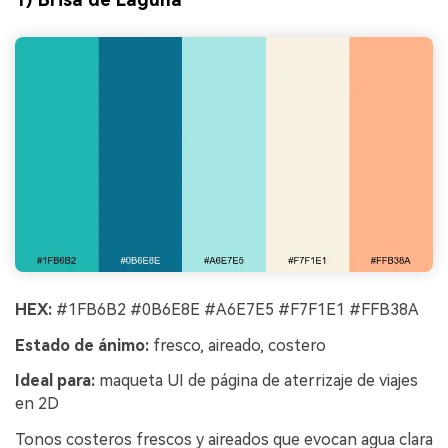
HEX:
#1FB6B2 #0B6E8E #A6E7E5 #F7F1E1 #FFB38A
Estado de ánimo:
fresco, aireado, costero
Ideal para:
maqueta UI de página de aterrizaje de viajes
en 2D
Tonos costeros frescos y aireados que evocan agua clara