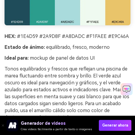
HEX:
#1E4D59 #2A9D8F #A8DADC #F1FAEE #E9C46A
Estado de ánimo:
equilibrado, fresco, moderno
Ideal para:
mockup de panel de datos UI
Tonos equilibrados y frescos que reflejan una piscina de
marea fluctuando entre sombra y brillo. El verde azul
oscuro es ideal para navegación y gráficos, y el verde
azulado para estados activos e indicadores clave. Mantén
las superficies en menta suave y casi blanco para que los
datos cargados sigan siendo ligeros. Para un acabado
pulido, usa el amarillo cálido solo como color de
destaque para alertas o totales.
Generador de videos
Generar ahora
Ejemplo de imagen de tidal pool generado usando
Crea videos fácilmente a partir de texto o imágenes
media.io