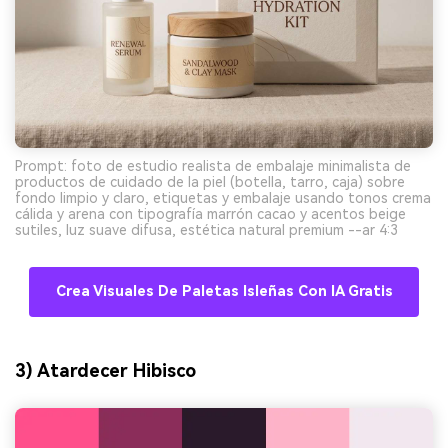
Prompt: foto de estudio realista de embalaje minimalista de
productos de cuidado de la piel (botella, tarro, caja) sobre
fondo limpio y claro, etiquetas y embalaje usando tonos crema
cálida y arena con tipografía marrón cacao y acentos beige
sutiles, luz suave difusa, estética natural premium --ar 4:3
Crea Visuales De Paletas Isleñas Con IA Gratis
3) Atardecer Hibisco