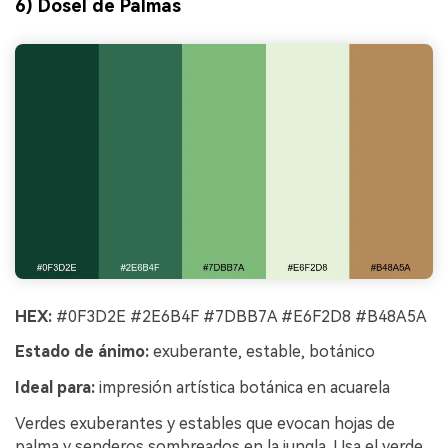
6) Dosel de Palmas
HEX:
#0F3D2E #2E6B4F #7DBB7A #E6F2D8 #B48A5A
Estado de ánimo:
exuberante, estable, botánico
Ideal para:
impresión artística botánica en acuarela
Verdes exuberantes y estables que evocan hojas de
palma y senderos sombreados en la jungla. Usa el verde