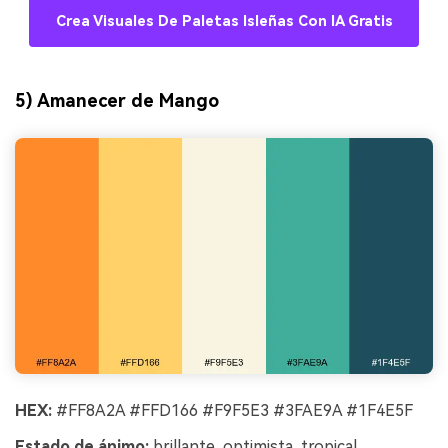
Crea Visuales De Paletas Isleñas Con IA Gratis
5) Amanecer de Mango
HEX:
#FF8A2A #FFD166 #F9F5E3 #3FAE9A #1F4E5F
Estado de ánimo:
brillante, optimista, tropical