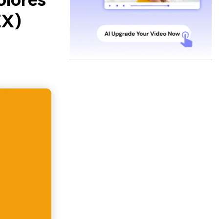
olores
EX)