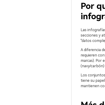
Por qu
infogr
Las infografía
secciones y a
"datos complejo
A diferencia d
requieren cont
marcas). Por 
(navy/carbón)
Los conjuntos
tiene su papel
mantienen con