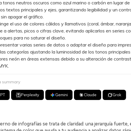
 tonos neutros oscuros como azul marino o carbón en lugar de
los textos principales y ejes, garantizando legibilidad y un contr
sin apagar el gráfico.
e el uso de colores cálidos y llamativos (coral, ámbar, naranja
 a alertas, picos o cifras clave, evitando aplicarlos en series c
oques para no saturar el diseño.
sentar varias series de datos o adaptar el diseño para impres
 las categorías ajustando la luminosidad de los tonos principales
lores neón en áreas extensas debido a su alteración de contras
MYK.
 a summary
GPT
Perplexity
Gemini
Claude
Grok
rno de infografías se trata de claridad: una jerarquía fuerte, 
 sistema de color que ayuda a tu audiencia a analizar datos rá