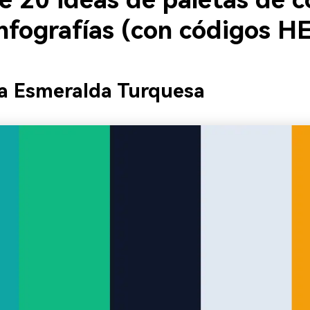
e 20 ideas de paletas de c
infografías (con códigos H
lla Esmeralda Turquesa