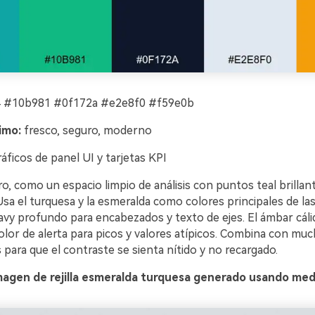
 #10b981 #0f172a #e2e8f0 #f59e0b
imo:
fresco, seguro, moderno
áficos de panel UI y tarjetas KPI
o, como un espacio limpio de análisis con puntos teal brillan
. Usa el turquesa y la esmeralda como colores principales de las
navy profundo para encabezados y texto de ejes. El ámbar cál
lor de alerta para picos y valores atípicos. Combina con muc
s para que el contraste se sienta nítido y no recargado.
magen de rejilla esmeralda turquesa generado usando medi