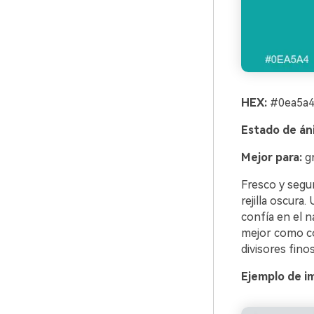
HEX:
#0ea5a4
Estado de án
Mejor para:
gr
Fresco y segur
rejilla oscura
confía en el 
mejor como co
divisores fino
Ejemplo de i