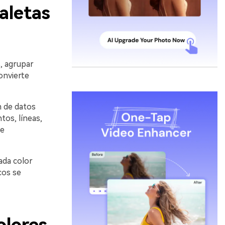
aletas
s, agrupar
onvierte
n de datos
tos, líneas,
te
ada color
cos se