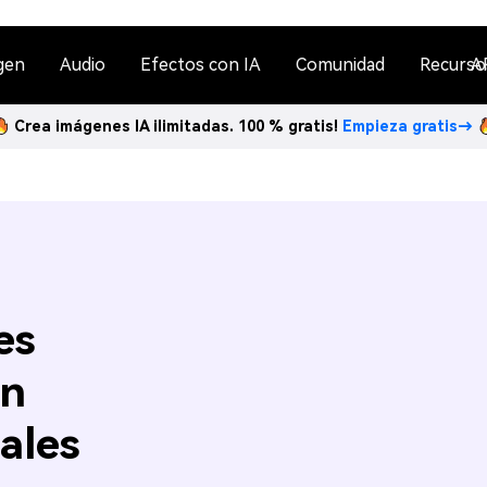
gen
Audio
Efectos con IA
Comunidad
Recurso
A
Crea imágenes IA ilimitadas. 100 % gratis!
Empieza gratis→
es
on
ales