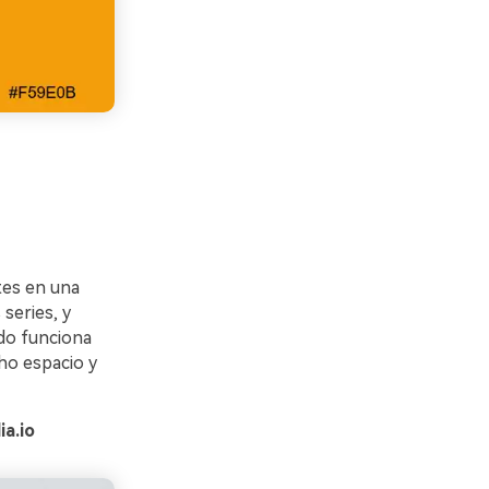
tes en una
 series, y
ido funciona
ho espacio y
a.io