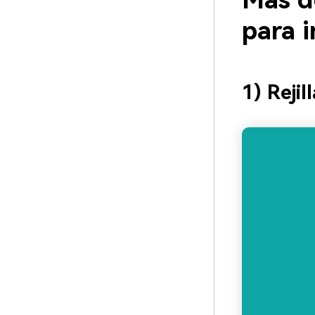
Más d
para 
1) Reji