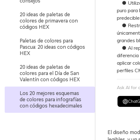
consejos
● Utiliza
puro para 
20 ideas de paletas de
predecible 
colores de primavera con
● Restring
códigos HEX
únicamente
grandes bl
Paletas de colores para
Pascua: 20 ideas con códigos
● Al repre
HEX
diferencia
aplicar co
20 ideas de paletas de
perfiles C
colores para el Día de San
Valentín con códigos HEX
Ask AI for
Los 20 mejores esquemas
de colores para infografías
Chat
con códigos hexadecimales
El diseño mode
legibles, y un