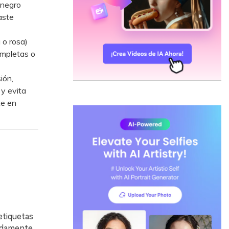
 negro
aste
 o rosa)
ompletas o
ión,
 y evita
te en
etiquetas
pidamente.