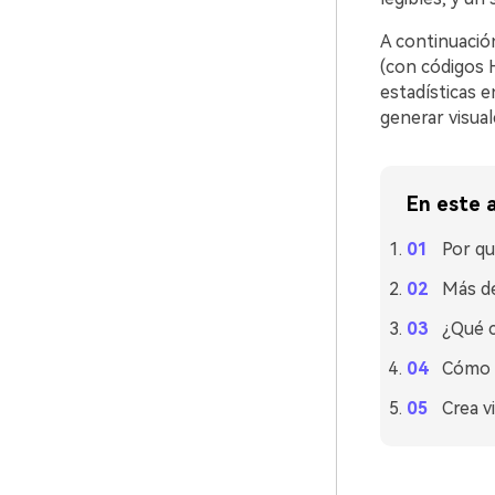
A continuación
(con códigos 
estadísticas e
generar visual
En este a
Por qu
Más de
¿Qué c
Cómo u
Crea v