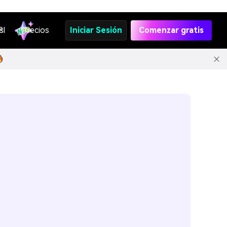
s
PI
Precios
Iniciar Sesión
Comenzar gratis