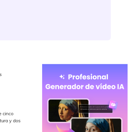
s
e cinco
ctura y dos