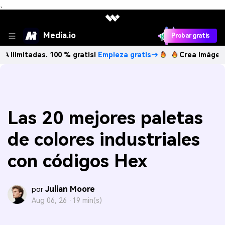
、
Media.io
Probar gratis
das. 100 % gratis!
Empieza gratis→
Crea imágenes IA ilim
Las 20 mejores paletas
de colores industriales
con códigos Hex
Julian Moore
por
Aug 06, 26 ·
19 min(s)