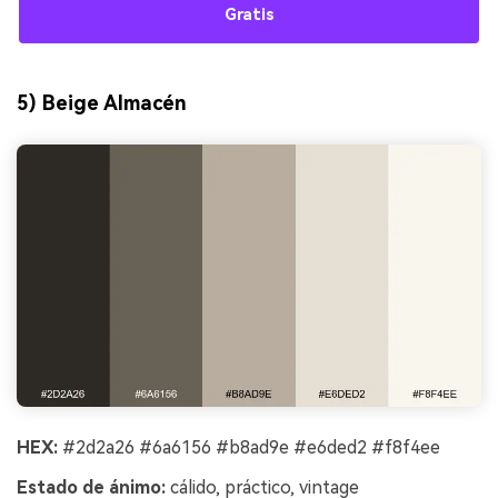
Gratis
5) Beige Almacén
HEX:
#2d2a26 #6a6156 #b8ad9e #e6ded2 #f8f4ee
Estado de ánimo:
cálido, práctico, vintage