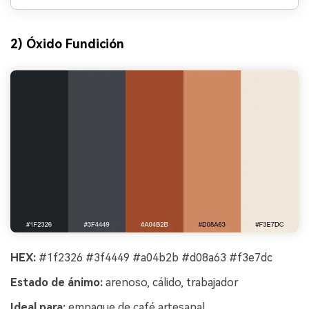
2) Óxido Fundición
HEX:
#1f2326 #3f4449 #a04b2b #d08a63 #f3e7dc
Estado de ánimo:
arenoso, cálido, trabajador
Ideal para:
empaque de café artesanal