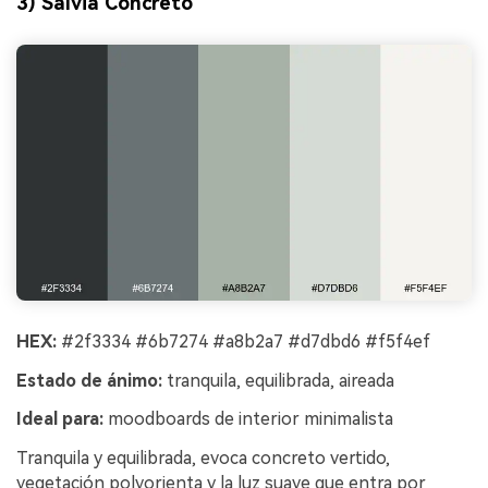
3) Salvia Concreto
HEX:
#2f3334 #6b7274 #a8b2a7 #d7dbd6 #f5f4ef
Estado de ánimo:
tranquila, equilibrada, aireada
Ideal para:
moodboards de interior minimalista
Tranquila y equilibrada, evoca concreto vertido,
vegetación polvorienta y la luz suave que entra por