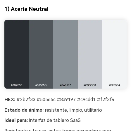
1) Acería Neutral
HEX:
#2b2f33 #50565c #8a9197 #c9cdd1 #f2f3f4
Estado de ánimo:
resistente, limpio, utilitario
Ideal para:
interfaz de tablero SaaS
Resistente y franca, estos tonos recuerdan acero