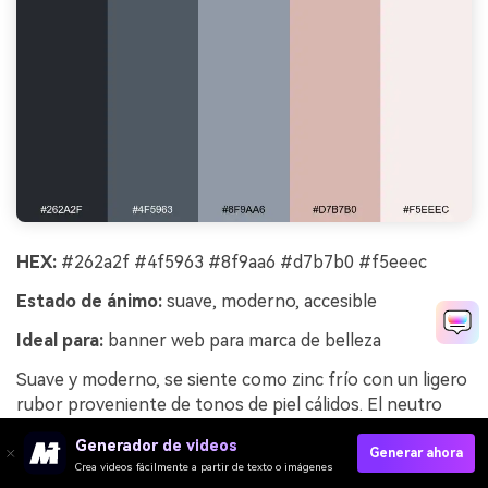
HEX:
#262a2f #4f5963 #8f9aa6 #d7b7b0 #f5eeec
Estado de ánimo:
suave, moderno, accesible
Ideal para:
banner web para marca de belleza
Suave y moderno, se siente como zinc frío con un ligero
rubor proveniente de tonos de piel cálidos. El neutro
rosado aporta cercanía mientras mantiene el aspecto
Generador de videos
general elegante y minimalista. Funciona bien para
Generar ahora
Crea videos fácilmente a partir de texto o imágenes
banners de belleza, cuidado de la piel o estilo de vida que