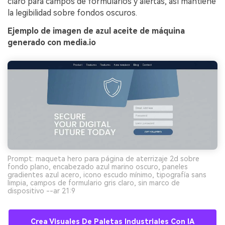
claro para campos de formularios y alertas, así mantiene
la legibilidad sobre fondos oscuros.
Ejemplo de imagen de azul aceite de máquina
generado con media.io
Prompt: maqueta hero para página de aterrizaje 2d sobre
fondo plano, encabezado azul marino oscuro, paneles
gradientes azul acero, icono escudo mínimo, tipografía sans
limpia, campos de formulario gris claro, sin marco de
dispositivo --ar 21:9
Crea Visuales De Paletas Industriales Con IA